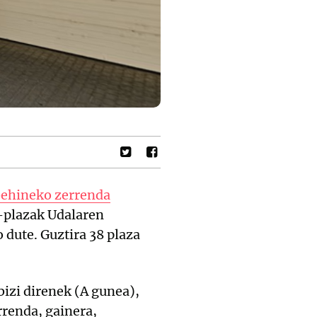
ehineko zerrenda
-plazak Udalaren
 dute. Guztira 38 plaza
bizi direnek (A gunea),
rrenda, gainera,