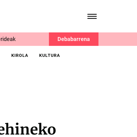
rideak
Debabarrena
K
KIROLA
KULTURA
ehineko