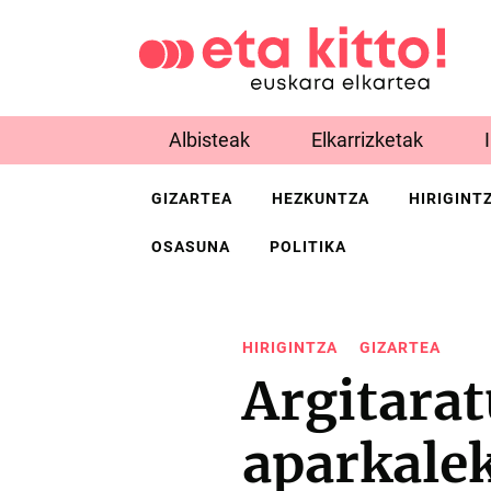
Albisteak
Elkarrizketak
GIZARTEA
HEZKUNTZA
HIRIGINT
OSASUNA
POLITIKA
HIRIGINTZA
GIZARTEA
Argitarat
aparkale