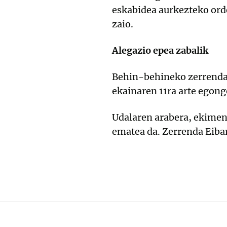
eskabidea aurkezteko orde
zaio.
Alegazio epea zabalik
Behin-behineko zerrendar
ekainaren 11ra arte egong
Udalaren arabera, ekimen
ematea da. Zerrenda Eibar