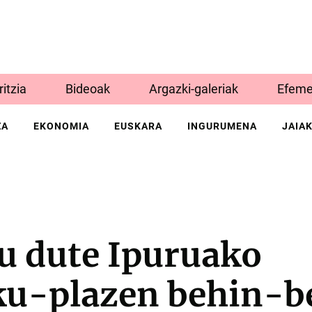
Iritzia
Bideoak
Argazki-galeriak
Efeme
ZA
EKONOMIA
EUSKARA
INGURUMENA
JAIA
u dute Ipuruako
ku-plazen behin-b