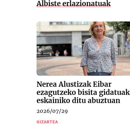
Albiste erlazionatuak
Nerea Alustizak Eibar
ezagutzeko bisita gidatuak
eskainiko ditu abuztuan
2026/07/29
GIZARTEA