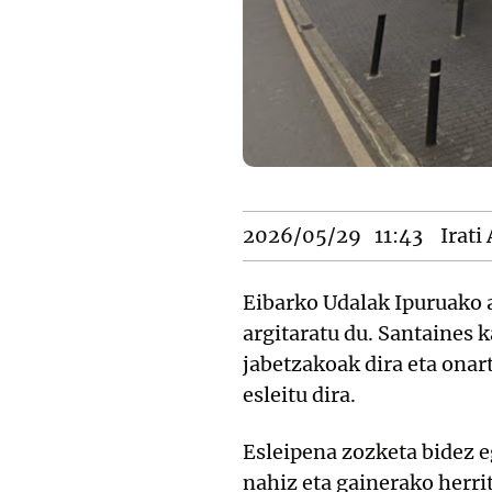
2026/05/29
11:43
Irati
Eibarko Udalak Ipuruako 
argitaratu du. Santaines
jabetzakoak dira eta onar
esleitu dira.
Esleipena zozketa bidez e
nahiz eta gainerako herri