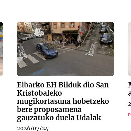
Eibarko EH Bilduk dio San
Kristobaleko
mugikortasuna hobetzeko
bere proposamena
P
gauzatuko duela Udalak
2026/07/24