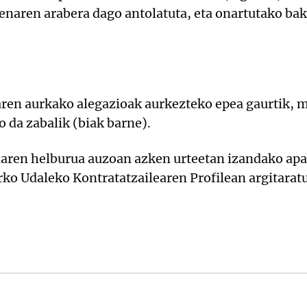
naren arabera dago antolatuta, eta onartutako bako
en aurkako alegazioak aurkezteko epea gaurtik, m
o da zabalik (biak barne).
aren helburua auzoan azken urteetan izandako apar
ko Udaleko Kontratatzailearen Profilean argitaratu