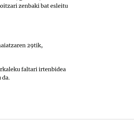
itzari zenbaki bat esleitu
aiatzaren 29tik,
kaleku faltari irtenbidea
 da.