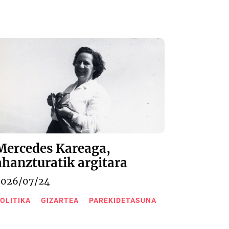
Mercedes Kareaga,
ahanzturatik argitara
2026/07/24
OLITIKA
GIZARTEA
PAREKIDETASUNA