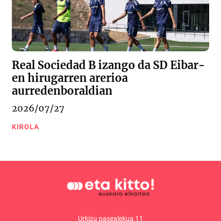
Real Sociedad B izango da SD Eibar-
en hirugarren arerioa
aurredenboraldian
2026/07/27
KIROLA
Urkizu pasealekua 11