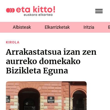
Albisteak
Elkarrizketak
Iritzia
KIROLA
Arrakastatsua izan zen
aurreko domekako
Bizikleta Eguna