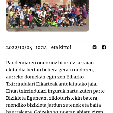
2022/10/04
10:14
eta kitto!
Pandemiaren ondorioz bi urtez jarraian
ekitaldia bertan behera geratu ondoren,
aurreko domekan egin zen Eibarko
Txirrindulari Elkarteak antolatutako jaia.
Ehun txirrindulari inguruk hartu zuten parte
Bizikleta Egunean, zikloturistekin batera,
mendiko bizikleta jardun zutenek eta baita
haurrak ere. Goizeko 10:00etan abiatu ziren