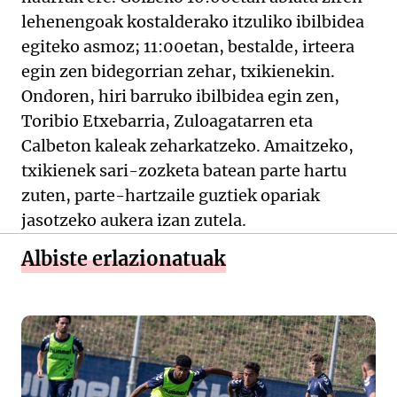
lehenengoak kostalderako itzuliko ibilbidea
egiteko asmoz; 11:00etan, bestalde, irteera
egin zen bidegorrian zehar, txikienekin.
Ondoren, hiri barruko ibilbidea egin zen,
Toribio Etxebarria, Zuloagatarren eta
Calbeton kaleak zeharkatzeko. Amaitzeko,
txikienek sari-zozketa batean parte hartu
zuten, parte-hartzaile guztiek opariak
jasotzeko aukera izan zutela.
Albiste erlazionatuak