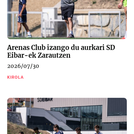
Arenas Club izango du aurkari SD
Eibar-ek Zarautzen
2026/07/30
KIROLA