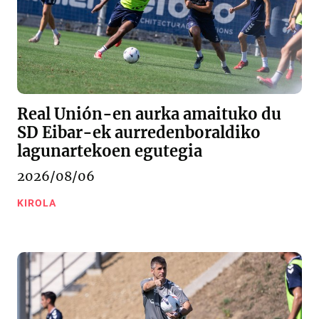
Real Unión-en aurka amaituko du
SD Eibar-ek aurredenboraldiko
lagunartekoen egutegia
2026/08/06
KIROLA