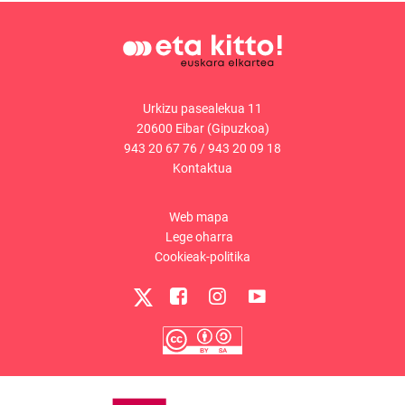
Urkizu pasealekua 11
20600 Eibar (Gipuzkoa)
943 20 67 76
/
943 20 09 18
Kontaktua
Web mapa
Lege oharra
Cookieak-politika