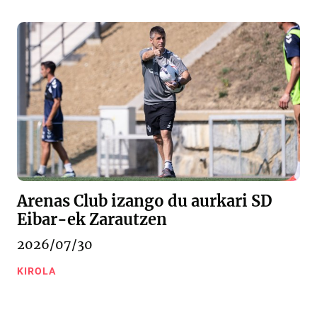
Arenas Club izango du aurkari SD
Eibar-ek Zarautzen
2026/07/30
KIROLA