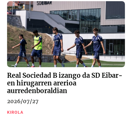
Real Sociedad B izango da SD Eibar-
en hirugarren arerioa
aurredenboraldian
2026/07/27
KIROLA