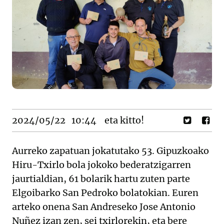
2024/05/22
10:44
eta kitto!
Aurreko zapatuan jokatutako 53. Gipuzkoako
Hiru-Txirlo bola jokoko bederatzigarren
jaurtialdian, 61 bolarik hartu zuten parte
Elgoibarko San Pedroko bolatokian. Euren
arteko onena San Andreseko Jose Antonio
Nuñez izan zen, sei txirlorekin, eta bere