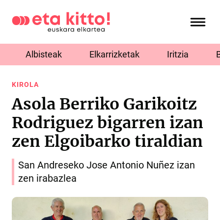
Albisteak
Elkarrizketak
Iritzia
KIROLA
Asola Berriko Garikoitz
Rodriguez bigarren izan
zen Elgoibarko tiraldian
San Andreseko Jose Antonio Nuñez izan
zen irabazlea