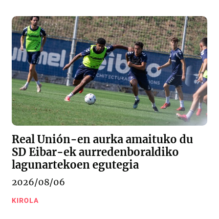
Real Unión-en aurka amaituko du
SD Eibar-ek aurredenboraldiko
lagunartekoen egutegia
2026/08/06
KIROLA