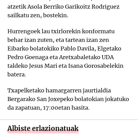
atzetik Asola Berriko Garikoitz Rodriguez
sailkatu zen, bostekin.
Hurrengoek lau txirlorekin konformatu
behar izan zuten, eta tartean izan zen
Eibarko bolatokiko Pablo Davila, Elgetako
Pedro Goenaga eta Aretxabaletako UDA
taldeko Jesus Mari eta Isana Gorosabelekin
batera.
Txapelketako hamargarren jaurtialdia
Bergarako San Joxepeko bolatokian jokatuko
da zapatuan, 17:00etan hasita.
Albiste erlazionatuak