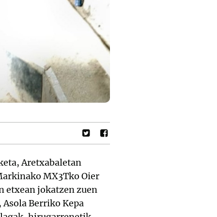
keta, Aretxabaletan
, Markinako MX3Tko Oier
en etxean jokatzen zuen
, Asola Berriko Kepa
lagak, hirugarrenetik