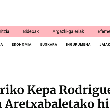
Iritzia
Bideoak
Argazki-galeriak
Efeme
ZA
EKONOMIA
EUSKARA
INGURUMENA
JAIA
rriko Kepa Rodrigu
 Aretxabaletako hi