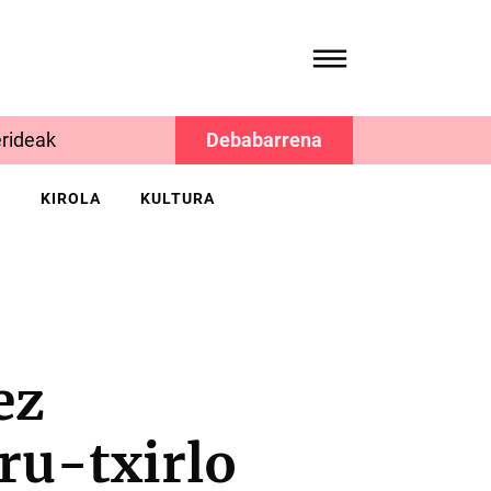
rideak
Debabarrena
K
KIROLA
KULTURA
ez
ru-txirlo