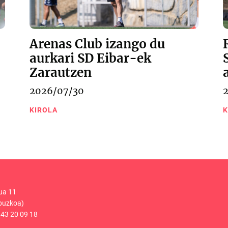
Arenas Club izango du
aurkari SD Eibar-ek
Zarautzen
2026/07/30
KIROLA
K
ua 11
puzkoa)
43 20 09 18