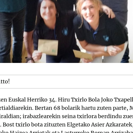
itto!
en Euskal Herriko 34. Hiru Txirlo Bola Joko Txapel
tialdiarekin. Bertan 68 bolarik hartu zuten parte
raldian; irabazlearekin seina txirlora berdindu zu
Bost txirlo bota zituzten Elgetako Asier Azkaratek
ako Haizea Arrietak eta Lasturreko Roman Arrizaba