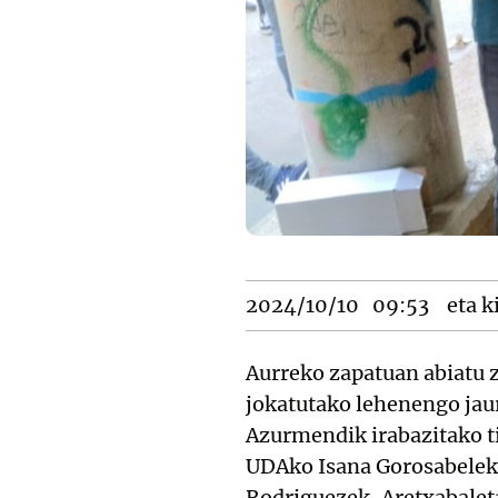
2024/10/10
09:53
eta k
Aurreko zapatuan abiatu z
jokatutako lehenengo jaur
Azurmendik irabazitako ti
UDAko Isana Gorosabelek. 
Rodriguezek, Aretxabalet