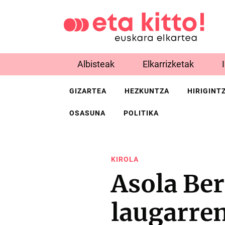
Albisteak
Elkarrizketak
GIZARTEA
HEZKUNTZA
HIRIGINT
OSASUNA
POLITIKA
KIROLA
Asola Be
laugarren