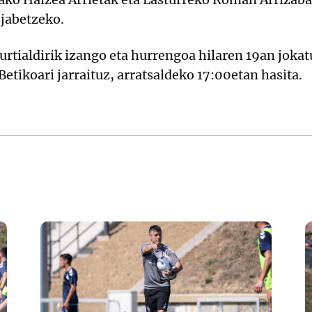
 jabetzeko.
urtialdirik izango eta hurrengoa hilaren 19an jok
etikoari jarraituz, arratsaldeko 17:00etan hasita.