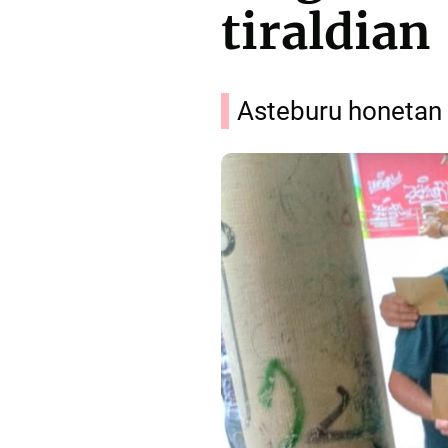
tiraldian
Asteburu honetan e