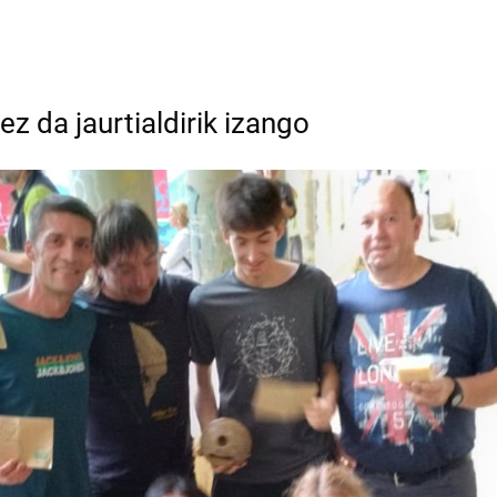
z da jaurtialdirik izango