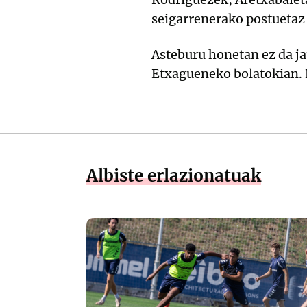
seigarrenerako postuetaz
Asteburu honetan ez da ja
Etxagueneko bolatokian. B
Albiste erlazionatuak