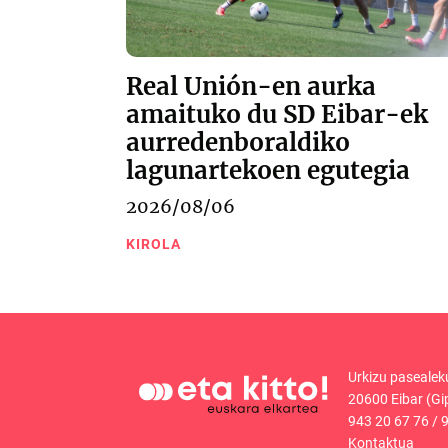
Real Unión-en aurka
amaituko du SD Eibar-ek
aurredenboraldiko
lagunartekoen egutegia
2026/08/06
KIROLA
Urkizu pasealek
20600 Eibar (Gi
943 20 67 76
/
9
Kontaktua