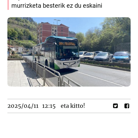
murrizketa besterik ez du eskaini
2025/04/11
12:15
eta kitto!