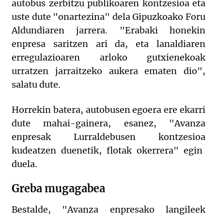
autobus zerbitzu publikoaren kontzesioa eta
uste dute "o
nartezin
a"
dela
Gipuzkoako Foru
Aldundiaren jarrera. "
E
rabaki ho
n
ekin
enpresa saritzen ari da, eta
lanaldiaren
erregulazioaren arloko gutxienekoak
urratzen jarraitzeko
aukera ematen dio",
salatu dute
.
Horrekin batera, autobusen egoera ere ekarri
dute mahai-gainera, esanez, "Avanza
enpresak Lurraldebusen
kontzesioa
kudeatzen duenetik, flotak okerrera" egin
duela.
Greba mugagabea
Bestalde, "
Avanza enpresako langileek