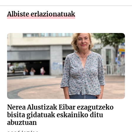
Albiste erlazionatuak
Nerea Alustizak Eibar ezagutzeko
bisita gidatuak eskainiko ditu
abuztuan