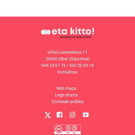
Urkizu pasealekua 11
20600 Eibar (Gipuzkoa)
943 20 67 76
/
943 20 09 18
Kontaktua
Web mapa
Lege oharra
Cookieak-politika