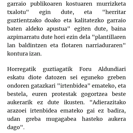
garraio publikoaren kostuaren murrizketa
txalotu" egin dute, eta "herritar
guztientzako doako eta kalitatezko garraio
baten aldeko apustua" egiten dute, baina
azpimarratu dute hori ezin dela "plantillaren
lan baldintzen eta flotaren narriaduraren"
kontura izan.
Horregatik guztiagatik Foru Aldundiari
eskatu diote datozen sei eguneko greben
ondoren gatazkari "irtenbidea" emateko, eta
bestela, euren protestak gogortzea beste
aukerarik ez dute ikusten. "Adierazitako
arazoei irtenbidea emateko gai ez badira,
udan greba mugagabea hasteko aukera
dago".