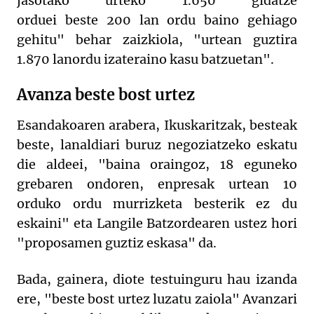
jasotako urteko 1.650 gidatze
orduei
beste
200
lan
ordu baino gehiago
gehit
u" behar zaizkiola
, "urtean guztira
1.870 lanordu
izateraino kasu batzuetan".
Avanza beste bost urtez
Esandakoaren arabera, Ikuskaritzak, besteak
beste, lanaldiari buruz negoziatzeko eskatu
die aldeei, "baina
oraingoz
, 18 eguneko
grebaren ondoren, enpresak urtean 10
orduko ordu murrizketa
besterik ez du
eskaini" eta Langile Batzordearen ustez hori
"
proposamen guztiz eskasa" da.
Bada, gainera, diote testuinguru hau izanda
ere,
"
beste bost urtez luzatu
zaiola" Avanzari