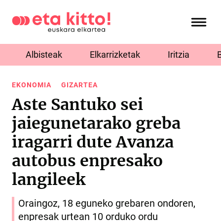
Albisteak
Elkarrizketak
Iritzia
EKONOMIA
GIZARTEA
Aste Santuko sei
jaiegunetarako greba
iragarri dute Avanza
autobus enpresako
langileek
Oraingoz, 18 eguneko grebaren ondoren,
enpresak urtean 10 orduko ordu