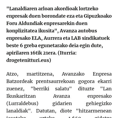
"Lanaldiaren arloan akordioak lortzeko
enpresak duen borondate eza eta Gipuzkoako
Foru Aldundiak enpresarekin duen
konplizitatea ikusita", Avanza autobus
enpresako ELA, Aurrera eta LAB sindikatuek
beste 6 greba egunetarako deia egin dute,
apirilaren 16tik 21era. (Iturria:
drogetenitturi.eus)
Atzo, martitzena, Avanzako Enpresa
Batzordeak prentsaurrekoan gogora ekarri
zuenez, "berriki salatu" dituzte "Lan
Ikuskaritzan
Avanza enpresako
(Lurraldebus)
gidarien gehiegizko
lanaldiak". Datutan, diote "h
itzarmenean