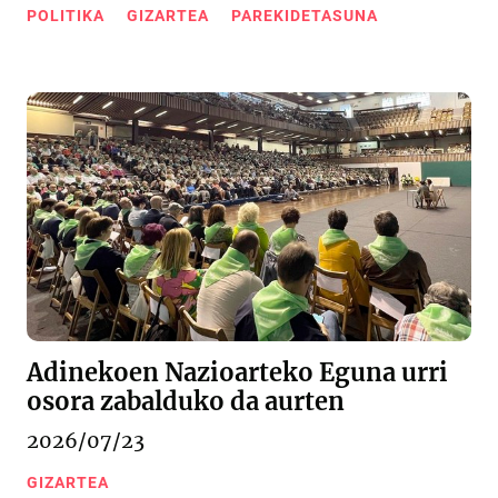
POLITIKA
GIZARTEA
PAREKIDETASUNA
Adinekoen Nazioarteko Eguna urri
osora zabalduko da aurten
2026/07/23
GIZARTEA