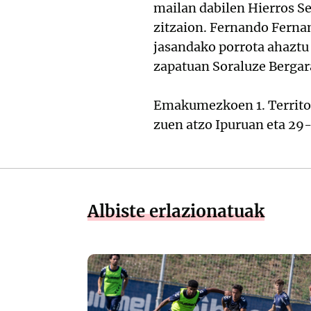
mailan dabilen Hierros S
zitzaion. Fernando Fernan
jasandako porrota ahaztu 
zapatuan Soraluze Bergar
Emakumezkoen 1. Territori
zuen atzo Ipuruan eta 29-
Albiste erlazionatuak