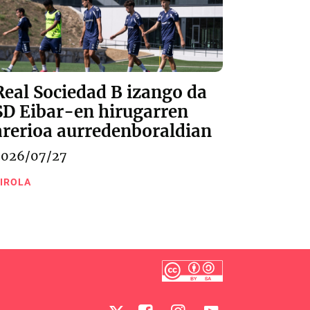
Real Sociedad B izango da
SD Eibar-en hirugarren
arerioa aurredenboraldian
2026/07/27
IROLA