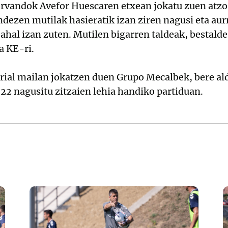
ervandok Avefor Huescaren etxean jokatu zuen atzo
dezen mutilak hasieratik izan ziren nagusi eta au
ahal izan zuten. Mutilen bigarren taldeak, bestalde
a KE-ri.
al mailan jokatzen duen Grupo Mecalbek, bere alde
22 nagusitu zitzaien lehia handiko partiduan.