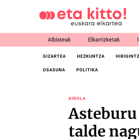
Albisteak
Elkarrizketak
GIZARTEA
HEZKUNTZA
HIRIGINT
OSASUNA
POLITIKA
KIROLA
Asteburu
talde nag