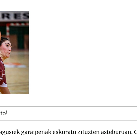
tto!
agusiek garaipenak eskuratu zituzten asteburuan. 