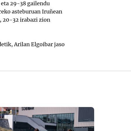
 eta 29-38 gailendu
rreko asteburuan Iruñean
, 20-32 irabazi zion
tik, Arilan Elgoibar jaso