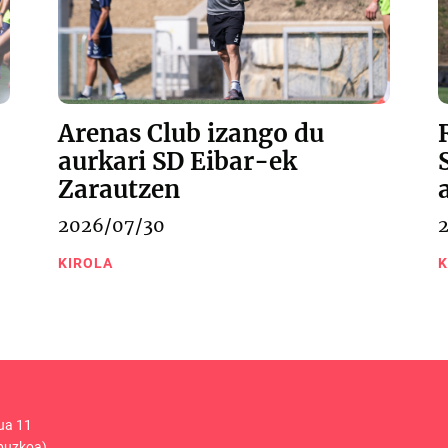
Arenas Club izango du
aurkari SD Eibar-ek
Zarautzen
2026/07/30
KIROLA
K
ua 11
puzkoa)