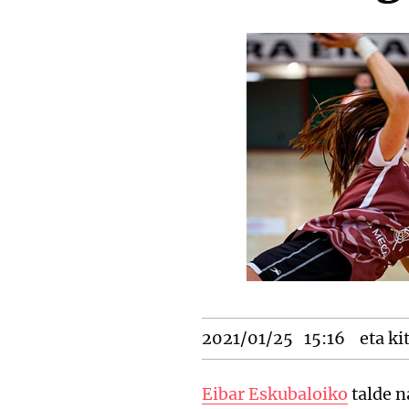
2021/01/25
15:16
eta ki
Eibar Eskubaloiko
talde n