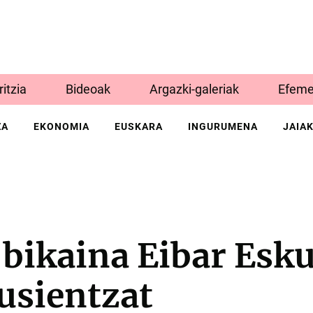
Iritzia
Bideoak
Argazki-galeriak
Efeme
ZA
EKONOMIA
EUSKARA
INGURUMENA
JAIA
 bikaina Eibar Esk
usientzat