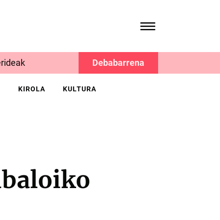
rideak
Debabarrena
K
KIROLA
KULTURA
ubaloiko