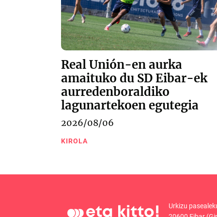
Real Unión-en aurka
amaituko du SD Eibar-ek
aurredenboraldiko
lagunartekoen egutegia
2026/08/06
KIROLA
Urkizu pasealek
20600 Eibar (Gi