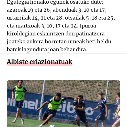
Egutegia honako egunek osatuko dute:
azaroak 19 eta 26; abenduak 3, 10 eta 17;
urtarrilak 14, 21 eta 28; otsailak 5, 18 eta 25;
eta martxoak 3, 10, 17 eta 24. Ipurua
kiroldegian eskaintzen den patinatzera
joateko aukera horretan umeak beti heldu
batek lagunduta joan behar dira.
Albiste erlazionatuak