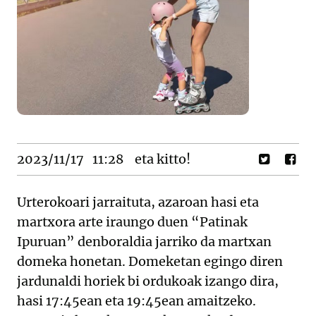
2023/11/17
11:28
eta kitto!
Urterokoari jarraituta, azaroan hasi eta
martxora arte iraungo duen “Patinak
Ipuruan” denboraldia jarriko da martxan
domeka honetan. Domeketan egingo diren
jardunaldi horiek bi ordukoak izango dira,
hasi 17:45ean eta 19:45ean amaitzeko.