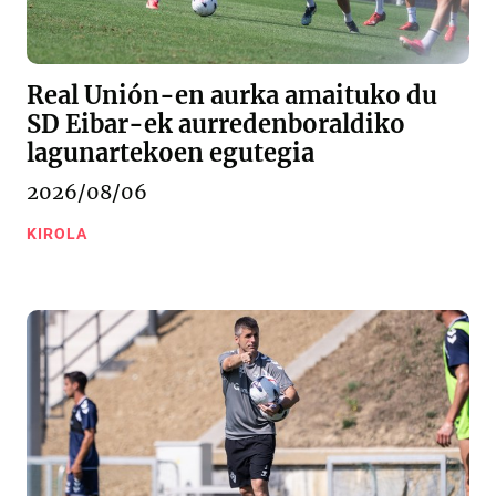
Real Unión-en aurka amaituko du
SD Eibar-ek aurredenboraldiko
lagunartekoen egutegia
2026/08/06
KIROLA