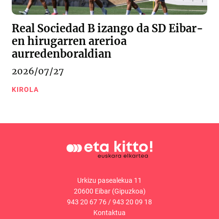
Real Sociedad B izango da SD Eibar-
en hirugarren arerioa
aurredenboraldian
2026/07/27
KIROLA
Urkizu pasealekua 11
20600 Eibar (Gipuzkoa)
943 20 67 76
/
943 20 09 18
Kontaktua