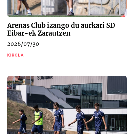
Arenas Club izango du aurkari SD
Eibar-ek Zarautzen
2026/07/30
KIROLA