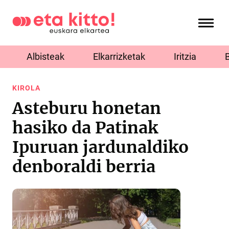
Albisteak
Elkarrizketak
Iritzia
KIROLA
Asteburu honetan
hasiko da Patinak
Ipuruan jardunaldiko
denboraldi berria