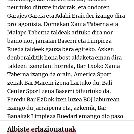
neurtuko dituzte indarrak, eta ondoren
Garajes Garcia eta Adahi Eraieder izango dira
protagonista. Domekan Xania Taberna eta
Malape Taberna taldeak arituko dira nor
baino nor, jarraian Baserri eta Limpieza
Rueda taldeek gauza bera egiteko. Azken
denboralditik hona bost aldaketa eman dira
taldeen izenetan: horrela, Bar Txoko Xania
Taberna izango da orain, America Sport
zenak Bar Marem izena hartuko du, Bali
Center Sport zena Baserri bihurtuko da,
Feredu Bar EzDok izen luzea BOJ laburrean
izango du jarraipena eta, azkenik, Bar
Banakak Limpieza Ruedari emango dio paso.
Albiste erlazionatuak