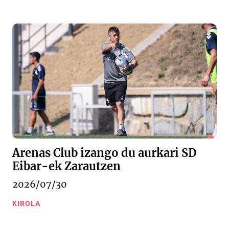
Arenas Club izango du aurkari SD
Eibar-ek Zarautzen
2026/07/30
KIROLA