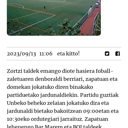
2023/09/13
11:06
eta kitto!
Zortzi taldek emango diote hasiera foball-
zaletuaren denboraldi berriari, zapatuan eta
domekan jokatuko diren binakako
partiduetako jardunaldiekin. Partidu guztiak
Unbeko beheko zelaian jokatuko dira eta
jardunaldi bietako bakoitzean 09:00etan eta
10:30eko ordutegiari jarraituz. Zapatuan
lehenengo Bar Marem eta BOJ taldeek