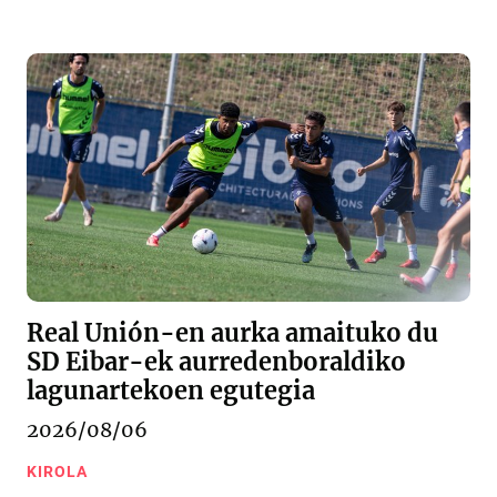
Real Unión-en aurka amaituko du
SD Eibar-ek aurredenboraldiko
lagunartekoen egutegia
2026/08/06
KIROLA