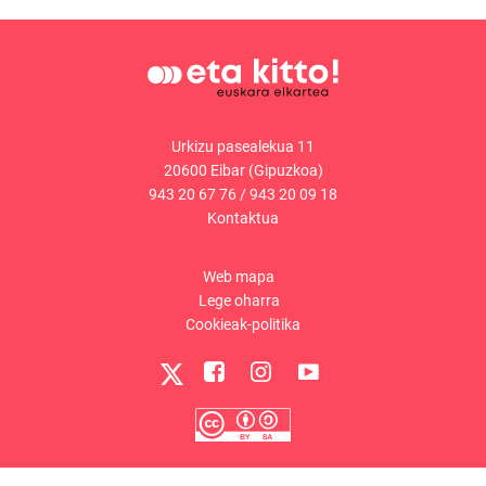
Urkizu pasealekua 11
20600 Eibar (Gipuzkoa)
943 20 67 76
/
943 20 09 18
Kontaktua
Web mapa
Lege oharra
Cookieak-politika