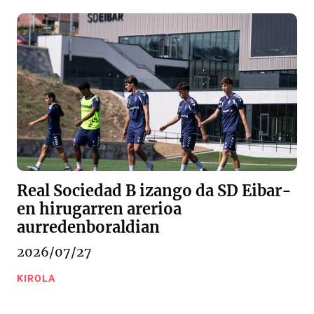
Real Sociedad B izango da SD Eibar-
en hirugarren arerioa
aurredenboraldian
2026/07/27
KIROLA