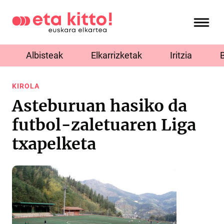
Albisteak
Elkarrizketak
Iritzia
KIROLA
Asteburuan hasiko da
futbol-zaletuaren Liga
txapelketa