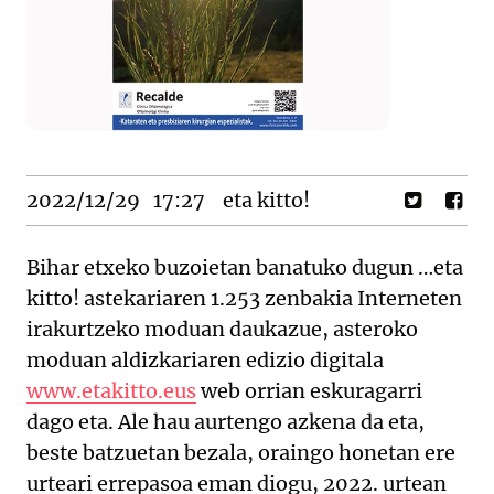
2022/12/29
17:27
eta kitto!
Bihar etxeko buzoietan banatuko dugun …eta
kitto! astekariaren 1.253 zenbakia Interneten
irakurtzeko moduan daukazue, asteroko
moduan aldizkariaren edizio digitala
www.etakitto.eus
web orrian eskuragarri
dago eta. Ale hau aurtengo azkena da eta,
beste batzuetan bezala, oraingo honetan ere
urteari errepasoa eman diogu, 2022. urtean