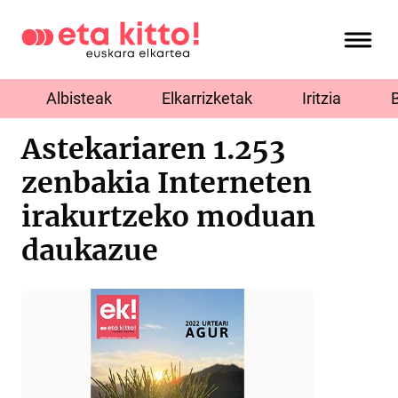
Albisteak
Elkarrizketak
Iritzia
Astekariaren 1.253
zenbakia Interneten
irakurtzeko moduan
daukazue