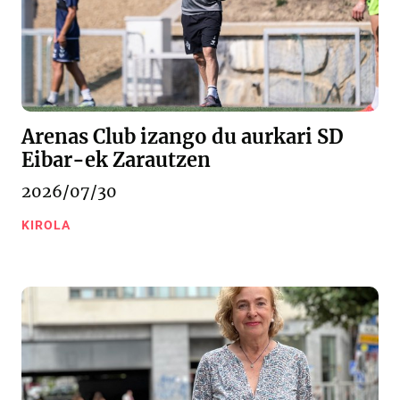
Arenas Club izango du aurkari SD
Eibar-ek Zarautzen
2026/07/30
KIROLA