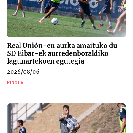
Real Unión-en aurka amaituko du
SD Eibar-ek aurredenboraldiko
lagunartekoen egutegia
2026/08/06
KIROLA