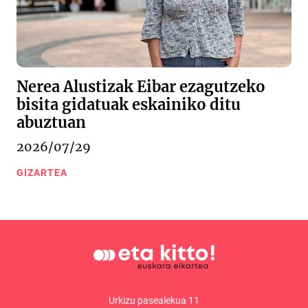
Nerea Alustizak Eibar ezagutzeko
bisita gidatuak eskainiko ditu
abuztuan
2026/07/29
GIZARTEA
Urkizu pasealekua 11