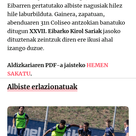
Eibarren gertatutako albiste nagusiak hilez
hile laburbilduta. Gainera, zapatuan,
abenduaren 31n Coliseo antzokian banatuko
ditugun
XXVII. Eibarko Kirol Sariak
jasoko
dituztenak zeintzuk diren ere ikusi ahal
izango duzue.
Aldizkariaren PDF-a jaisteko
HEMEN
SAKATU
.
Albiste erlazionatuak