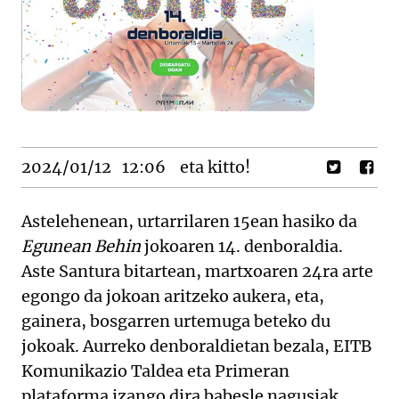
2024/01/12
12:06
eta kitto!
Astelehenean, urtarrilaren 15ean hasiko da
Egunean Behin
jokoaren 14. denboraldia.
Aste Santura bitartean, martxoaren 24ra arte
egongo da jokoan aritzeko aukera, eta,
gainera, bosgarren urtemuga beteko du
jokoak. Aurreko denboraldietan bezala, EITB
Komunikazio Taldea eta Primeran
plataforma izango dira babesle nagusiak.