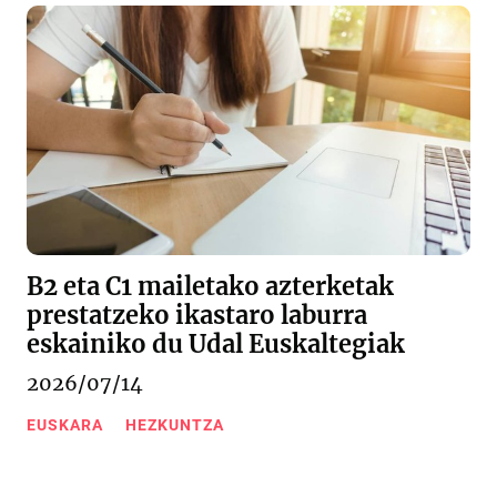
B2 eta C1 mailetako azterketak
prestatzeko ikastaro laburra
eskainiko du Udal Euskaltegiak
2026/07/14
EUSKARA
HEZKUNTZA