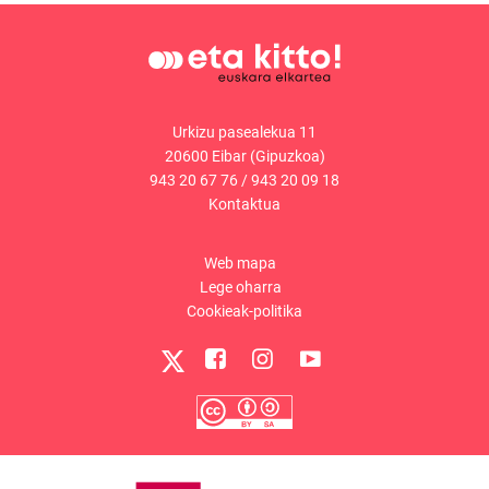
Urkizu pasealekua 11
20600 Eibar (Gipuzkoa)
943 20 67 76
/
943 20 09 18
Kontaktua
Web mapa
Lege oharra
Cookieak-politika