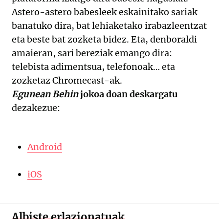
Astero-astero babesleek eskainitako sariak
banatuko dira, bat lehiaketako irabazleentzat
eta beste bat zozketa bidez. Eta, denboraldi
amaieran, sari bereziak emango dira:
telebista adimentsua, telefonoak… eta
zozketaz Chromecast-ak.
Egunean Behin
jokoa doan deskargatu
dezakezue:
Android
iOS
Albiste erlazionatuak