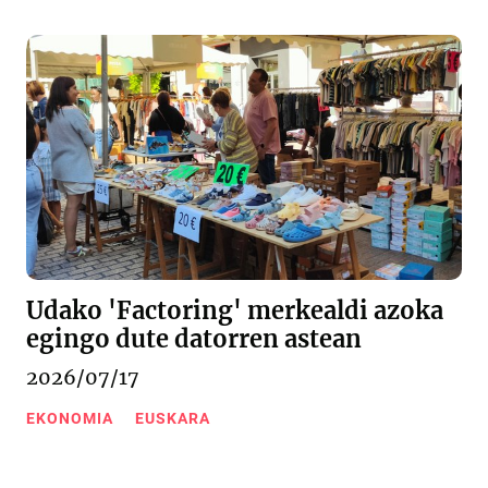
Udako 'Factoring' merkealdi azoka
egingo dute datorren astean
2026/07/17
EKONOMIA
EUSKARA