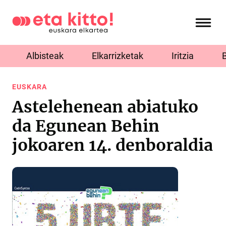
Albisteak
Elkarrizketak
Iritzia
EUSKARA
Astelehenean abiatuko
da Egunean Behin
jokoaren 14. denboraldia