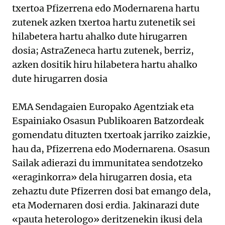
txertoa Pfizerrena edo Modernarena hartu
zutenek azken txertoa hartu zutenetik sei
hilabetera hartu ahalko dute hirugarren
dosia; AstraZeneca hartu zutenek, berriz,
azken dositik hiru hilabetera hartu ahalko
dute hirugarren dosia
EMA Sendagaien Europako Agentziak eta
Espainiako Osasun Publikoaren Batzordeak
gomendatu dituzten txertoak jarriko zaizkie,
hau da, Pfizerrena edo Modernarena. Osasun
Sailak adierazi du immunitatea sendotzeko
«eraginkorra» dela hirugarren dosia, eta
zehaztu dute Pfizerren dosi bat emango dela,
eta Modernaren dosi erdia. Jakinarazi dute
«pauta heterologo» deritzenekin ikusi dela