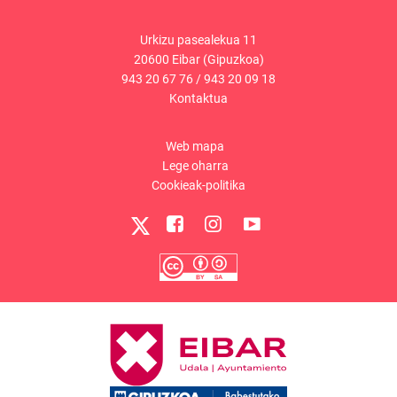
Urkizu pasealekua 11
20600 Eibar (Gipuzkoa)
943 20 67 76
/
943 20 09 18
Kontaktua
Web mapa
Lege oharra
Cookieak-politika