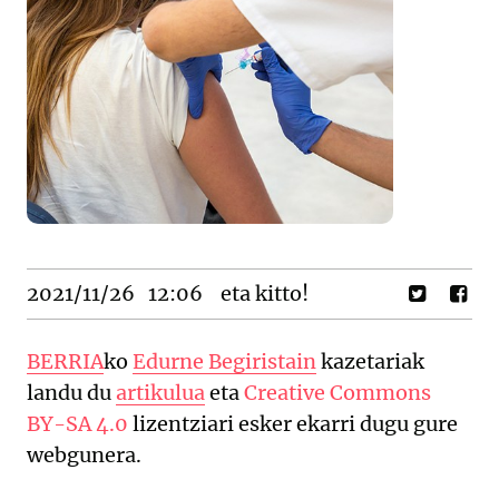
2021/11/26
12:06
eta kitto!
BERRIA
ko
Edurne Begiristain
kazetariak
landu du
artikulua
eta
Creative Commons
BY-SA 4.0
lizentziari esker ekarri dugu gure
webgunera.