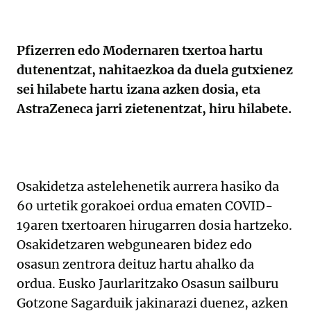
Pfizerren edo Modernaren txertoa hartu
dutenentzat, nahitaezkoa da duela gutxienez
sei hilabete hartu izana azken dosia, eta
AstraZeneca jarri zietenentzat, hiru hilabete.
Osakidetza astelehenetik aurrera hasiko da
60 urtetik gorakoei ordua ematen COVID-
19aren txertoaren hirugarren dosia hartzeko.
Osakidetzaren webgunearen bidez edo
osasun zentrora deituz hartu ahalko da
ordua. Eusko Jaurlaritzako Osasun sailburu
Gotzone Sagarduik jakinarazi duenez, azken