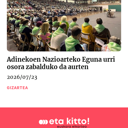
Adinekoen Nazioarteko Eguna urri
osora zabalduko da aurten
2026/07/23
GIZARTEA