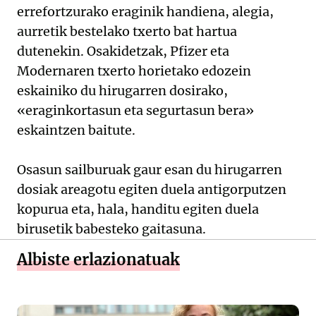
errefortzurako eraginik handiena, alegia,
aurretik bestelako txerto bat hartua
dutenekin. Osakidetzak, Pfizer eta
Modernaren txerto horietako edozein
eskainiko du hirugarren dosirako,
«eraginkortasun eta segurtasun bera»
eskaintzen baitute.
Osasun sailburuak gaur esan du hirugarren
dosiak areagotu egiten duela antigorputzen
kopurua eta, hala, handitu egiten duela
birusetik babesteko gaitasuna.
Albiste erlazionatuak