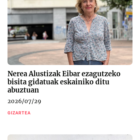
Nerea Alustizak Eibar ezagutzeko
bisita gidatuak eskainiko ditu
abuztuan
2026/07/29
GIZARTEA