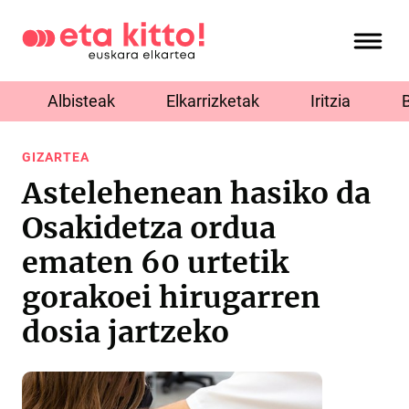
Albisteak
Elkarrizketak
Iritzia
GIZARTEA
Astelehenean hasiko da
Osakidetza ordua
ematen 60 urtetik
gorakoei hirugarren
dosia jartzeko