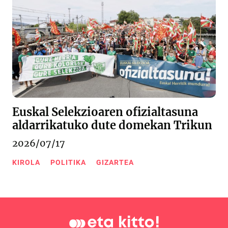
Euskal Selekzioaren ofizialtasuna
aldarrikatuko dute domekan Trikun
2026/07/17
KIROLA
POLITIKA
GIZARTEA