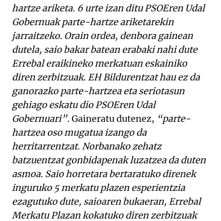
hartze ariketa. 6 urte izan ditu PSOEren Udal
Gobernuak parte-hartze ariketarekin
jarraitzeko. Orain ordea, denbora gainean
dutela, saio bakar batean erabaki nahi dute
Errebal eraikineko merkatuan eskainiko
diren zerbitzuak. EH Bildurentzat hau ez da
ganorazko parte-hartzea eta seriotasun
gehiago eskatu dio PSOEren Udal
Gobernuari”.
Gaineratu dutenez,
“parte-
hartzea oso mugatua izango da
herritarrentzat. Norbanako zehatz
batzuentzat gonbidapenak luzatzea da duten
asmoa. Saio horretara bertaratuko direnek
inguruko 5 merkatu plazen esperientzia
ezagutuko dute, saioaren bukaeran, Errebal
Merkatu Plazan kokatuko diren zerbitzuak