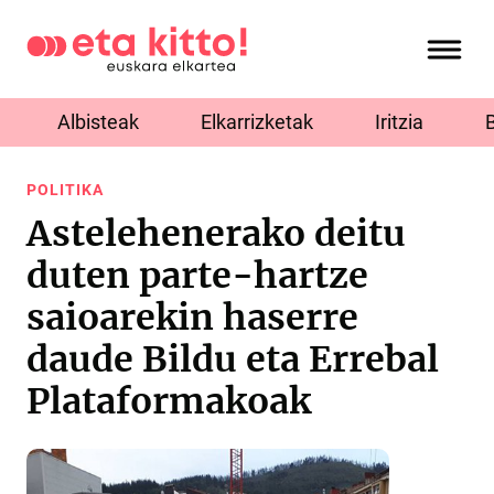
Albisteak
Elkarrizketak
Iritzia
POLITIKA
Astelehenerako deitu
duten parte-hartze
saioarekin haserre
daude Bildu eta Errebal
Plataformakoak