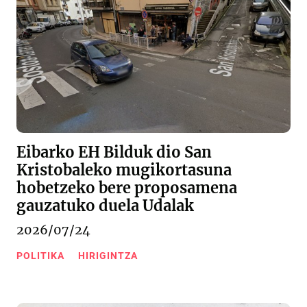
Eibarko EH Bilduk dio San
Kristobaleko mugikortasuna
hobetzeko bere proposamena
gauzatuko duela Udalak
2026/07/24
POLITIKA
HIRIGINTZA