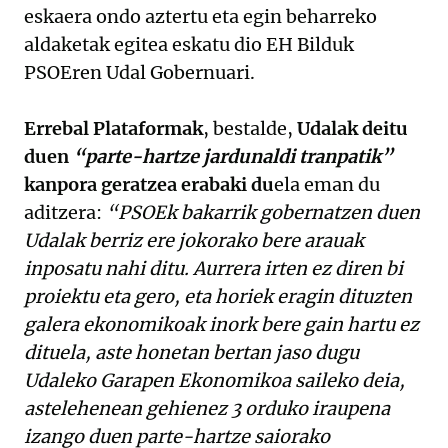
eskaera ondo aztertu eta egin beharreko
aldaketak egitea eskatu dio EH Bilduk
PSOEren Udal Gobernuari.
Errebal Plataformak
, bestalde,
Udalak deitu
duen
“parte-hartze jardunaldi tranpatik”
kanpora geratzea erabaki du
ela eman du
aditzera:
“PSOEk bakarrik gobernatzen duen
Udalak berriz ere jokorako bere arauak
inposatu nahi ditu. Aurrera irten ez diren bi
proiektu eta gero, eta horiek eragin dituzten
galera ekonomikoak inork bere gain hartu ez
dituela, aste honetan bertan jaso dugu
Udaleko Garapen Ekonomikoa saileko deia,
astelehenean gehienez 3 orduko iraupena
izango duen parte-hartze saiorako