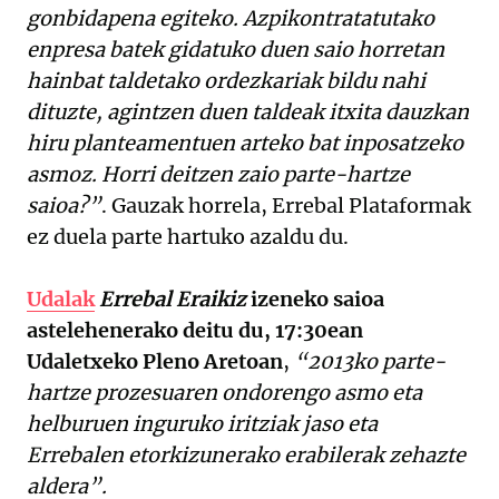
gonbidapena egiteko. Azpikontratatutako
enpresa batek gidatuko duen saio horretan
hainbat taldetako ordezkariak bildu nahi
dituzte, agintzen duen taldeak itxita dauzkan
hiru planteamentuen arteko bat inposatzeko
asmoz. Horri deitzen zaio parte-hartze
saioa?”
. Gauzak horrela, Errebal Plataformak
ez duela parte hartuko azaldu du.
Udalak
Errebal Eraikiz
izeneko saioa
astelehenerako deitu du, 17:30ean
Udaletxeko Pleno Aretoan
,
“2013ko parte-
hartze prozesuaren ondorengo asmo eta
helburuen inguruko iritziak jaso eta
Errebalen etorkizunerako erabilerak zehazte
aldera”.