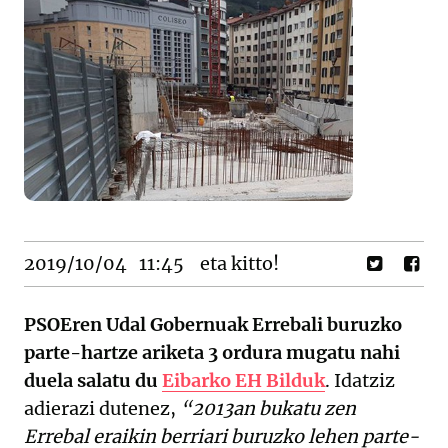
2019/10/04
11:45
eta kitto!
PSOEren Udal Gobernuak Errebali buruzko
parte-hartze ariketa 3 ordura mugatu nahi
duela salatu du
Eibarko EH Bilduk
. Idatziz
adierazi dutenez,
“2013an bukatu zen
Errebal eraikin berriari buruzko lehen parte-