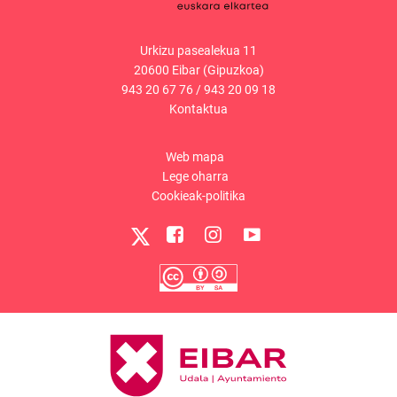
Urkizu pasealekua 11
20600 Eibar (Gipuzkoa)
943 20 67 76
/
943 20 09 18
Kontaktua
Web mapa
Lege oharra
Cookieak-politika