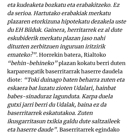
eta kudeaketa bozkatu eta erabakitzeko. Ez
da serioa. Hartutako erabakiak merkatu
plazaren etorkizuna hipotekatu dezakela uste
du EH Bilduk. Gainera, herritarrek ez al dute
eskubiderik merkatu plazan jaso nahi
dituzten zerbitzuen inguruan iritzirik
emateko?”.
Horrekin batera, Rialtoko
“behin-behineko”
plazan kokatu berri duten
karparengatik baserritarrak haserre daudela
diote:
“Toki duinago baten beharra zuten eta
eskaera bat luzatu zioten Udalari, hainbat
babes-sinaduraz lagunduta. Karpa duela
gutxi jarri berri du Udalak, baina ez da
baserritarrek eskatutakoa. Zuten
ikusgarritasun txikia galdu dute saltzaileek
eta haserre daude”.
Baserritarrek egindako