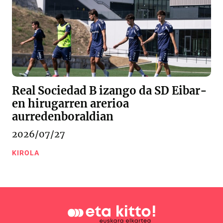
Real Sociedad B izango da SD Eibar-
en hirugarren arerioa
aurredenboraldian
2026/07/27
KIROLA