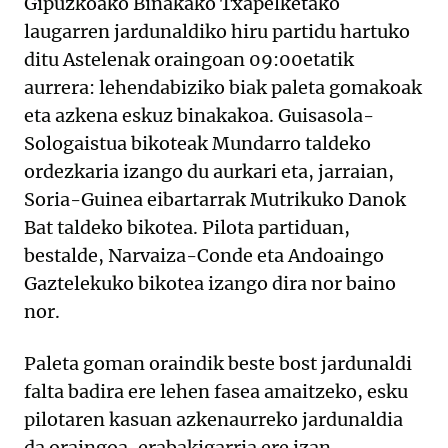
Gipuzkoako Binakako Txapelketako
laugarren jardunaldiko hiru partidu hartuko
ditu Astelenak oraingoan 09:00etatik
aurrera: lehendabiziko biak paleta gomakoak
eta azkena eskuz binakakoa. Guisasola-
Sologaistua bikoteak Mundarro taldeko
ordezkaria izango du aurkari eta, jarraian,
Soria-Guinea eibartarrak Mutrikuko Danok
Bat taldeko bikotea. Pilota partiduan,
bestalde, Narvaiza-Conde eta Andoaingo
Gaztelekuko bikotea izango dira nor baino
nor.
Paleta goman oraindik beste bost jardunaldi
falta badira ere lehen fasea amaitzeko, esku
pilotaren kasuan azkenaurreko jardunaldia
da oraingoa, erabakigarria ere izan