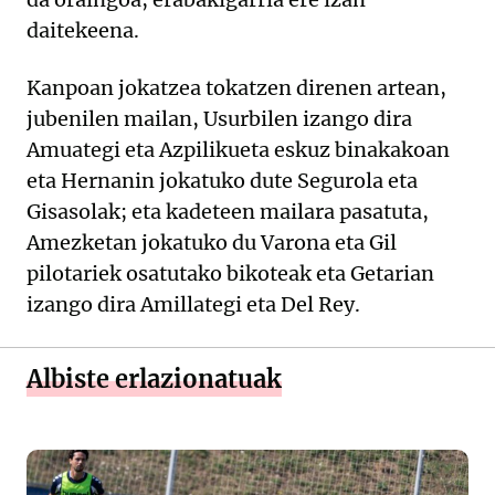
daitekeena.
Kanpoan jokatzea tokatzen direnen artean,
jubenilen mailan, Usurbilen izango dira
Amuategi eta Azpilikueta eskuz binakakoan
eta Hernanin jokatuko dute Segurola eta
Gisasolak; eta kadeteen mailara pasatuta,
Amezketan jokatuko du Varona eta Gil
pilotariek osatutako bikoteak eta Getarian
izango dira Amillategi eta Del Rey.
Albiste erlazionatuak