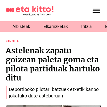
Albisteak
Elkarrizketak
Iritzia
KIROLA
Astelenak zapatu
goizean paleta goma eta
pilota partiduak hartuko
ditu
Deportiboko pilotari batzuek etxetik kanpo
jokatuko dute asteburuan