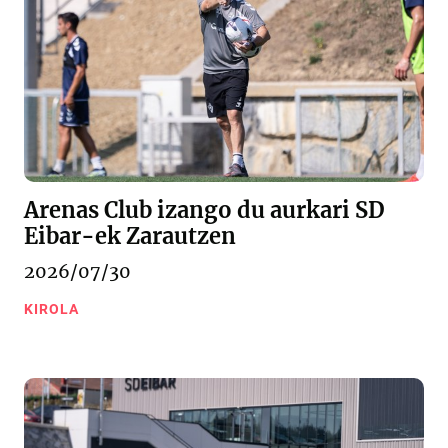
Arenas Club izango du aurkari SD
Eibar-ek Zarautzen
2026/07/30
KIROLA