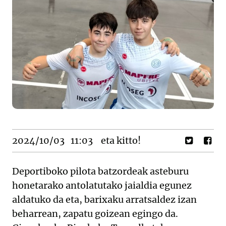
2024/10/03
11:03
eta kitto!
Deportiboko pilota batzordeak asteburu
honetarako antolatutako jaialdia egunez
aldatuko da eta, barixaku arratsaldez izan
beharrean, zapatu goizean egingo da.