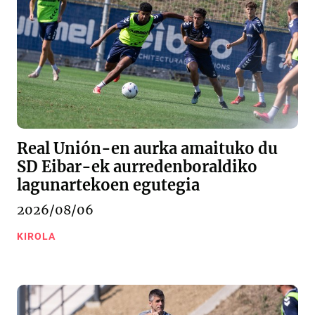
Real Unión-en aurka amaituko du
SD Eibar-ek aurredenboraldiko
lagunartekoen egutegia
2026/08/06
KIROLA