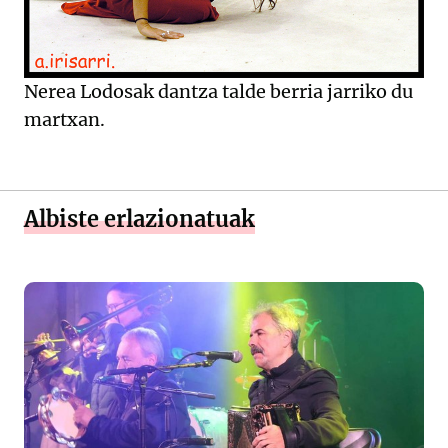
Nerea Lodosak dantza talde berria jarriko du
martxan.
Albiste erlazionatuak