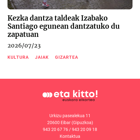
Kezka dantza taldeak Izabako
Santiago egunean dantzatuko du
zapatuan
2026/07/23
KULTURA
JAIAK
GIZARTEA
Urkizu pasealekua 11
20600 Eibar (Gipuzkoa)
943 20 67 76
/
943 20 09 18
Kontaktua