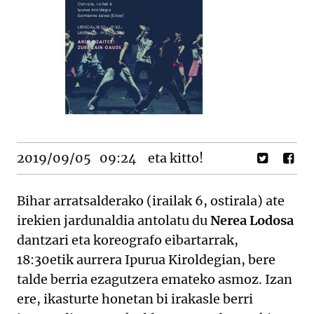
2019/09/05
09:24
eta kitto!
Bihar arratsalderako (irailak 6, ostirala) ate
irekien jardunaldia antolatu du
Nerea Lodosa
dantzari eta koreografo eibartarrak,
18:30etik aurrera Ipurua Kiroldegian, bere
talde berria ezagutzera emateko asmoz. Izan
ere, ikasturte honetan bi irakasle berri