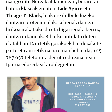
izango ditu Nereak aldamenean, berarekin
batera klaseak ematen:
Lide Agirre
eta
Thiago T-Black
, biak ere ibilbide luzeko
dantzari profesionalak. Lehenak dantza
lirikoa irakatsiko du eta bigarrenak, berriz,
dantza urbanoak. Biharko antolatu duten
ekitaldian 12 urtetik gorakoek har dezakete
parte eta aurretik izena eman behar da, 615
787 657 telefonora deituta edo zuzenean
Ipurua edo Orbea kiroldegietan.