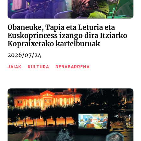
Obaneuke, Tapia eta Leturia eta
Euskoprincess izango dira Itziarko
Kopraixetako kartelburuak
2026/07/24
JAIAK
KULTURA
DEBABARRENA