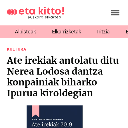
Albisteak
Elkarrizketak
Iritzia
KULTURA
Ate irekiak antolatu ditu
Nerea Lodosa dantza
konpainiak biharko
Ipurua kiroldegian