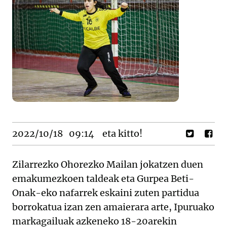
2022/10/18
09:14
eta kitto!
Zilarrezko Ohorezko Mailan jokatzen duen
emakumezkoen taldeak eta Gurpea Beti-
Onak-eko nafarrek eskaini zuten partidua
borrokatua izan zen amaierara arte, Ipuruako
markagailuak azkeneko 18-20arekin