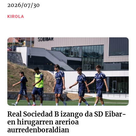
2026/07/30
KIROLA
Real Sociedad B izango da SD Eibar-
en hirugarren arerioa
aurredenboraldian