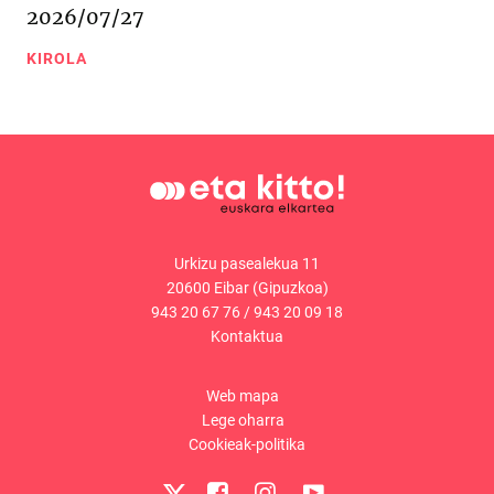
2026/07/27
KIROLA
Urkizu pasealekua 11
20600 Eibar (Gipuzkoa)
943 20 67 76
/
943 20 09 18
Kontaktua
Web mapa
Lege oharra
Cookieak-politika