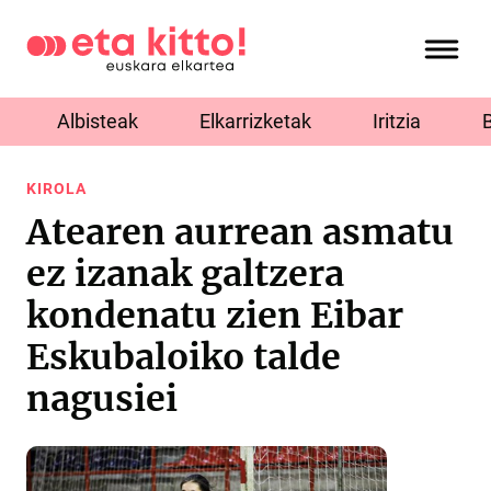
Albisteak
Elkarrizketak
Iritzia
KIROLA
Atearen aurrean asmatu
ez izanak galtzera
kondenatu zien Eibar
Eskubaloiko talde
nagusiei