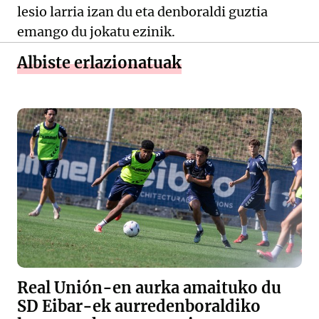
lesio larria izan du eta denboraldi guztia
emango du jokatu ezinik.
Albiste erlazionatuak
Real Unión-en aurka amaituko du
SD Eibar-ek aurredenboraldiko