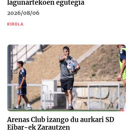
lagunartekoen egutegia
2026/08/06
KIROLA
Arenas Club izango du aurkari SD
Eibar-ek Zarautzen