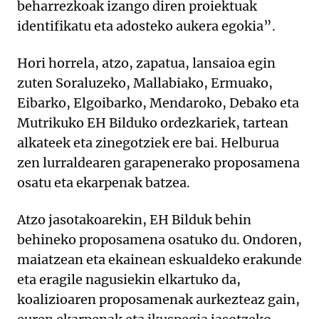
beharrezkoak izango diren proiektuak
identifikatu eta adosteko aukera egokia”.
Hori horrela, atzo, zapatua, lansaioa egin
zuten Soraluzeko, Mallabiako, Ermuako,
Eibarko, Elgoibarko, Mendaroko, Debako eta
Mutrikuko EH Bilduko ordezkariek, tartean
alkateek eta zinegotziek ere bai. Helburua
zen lurraldearen garapenerako proposamena
osatu eta ekarpenak batzea.
Atzo jasotakoarekin, EH Bilduk behin
behineko proposamena osatuko du. Ondoren,
maiatzean eta ekainean eskualdeko erakunde
eta eragile nagusiekin elkartuko da,
koalizioaren proposamenak aurkezteaz gain,