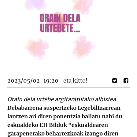
2023/05/02
19:20
eta kitto!
Orain dela urtebe argitaratutako albistea
Debabarrena suspertzeko Legebiltzarrean
lantzen ari diren ponentzia baliatu nahi du
eskualdeko EH Bilduk "eskualdearen
garapenerako beharrezkoak izango diren