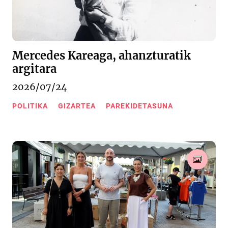
Mercedes Kareaga, ahanzturatik
argitara
2026/07/24
POLITIKA
GIZARTEA
PAREKIDETASUNA