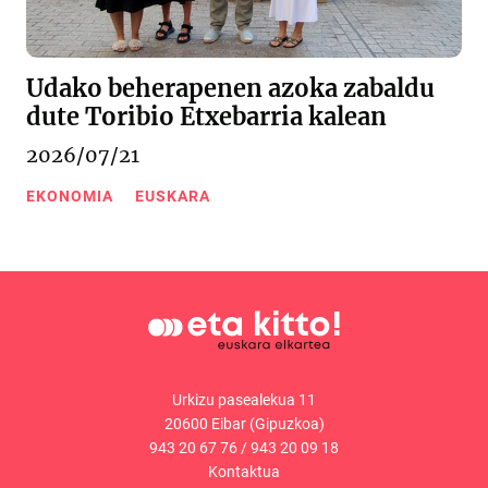
Udako beherapenen azoka zabaldu
dute Toribio Etxebarria kalean
2026/07/21
EKONOMIA
EUSKARA
Urkizu pasealekua 11
20600 Eibar (Gipuzkoa)
943 20 67 76
/
943 20 09 18
Kontaktua