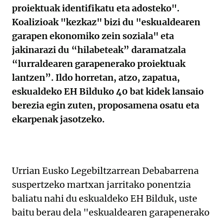
proiektuak identifikatu eta adosteko".
Koalizioak "kezkaz" bizi du "eskualdearen
garapen ekonomiko zein soziala" eta
jakinarazi du “hilabeteak” daramatzala
“lurraldearen garapenerako proiektuak
lantzen”. Ildo horretan, atzo, zapatua,
eskualdeko EH Bilduko 40 bat kidek lansaio
berezia egin zuten, proposamena osatu eta
ekarpenak jasotzeko.
Urrian Eusko Legebiltzarrean Debabarrena
suspertzeko martxan jarritako ponentzia
baliatu nahi du eskualdeko EH Bilduk, uste
baitu berau dela "eskualdearen garapenerako