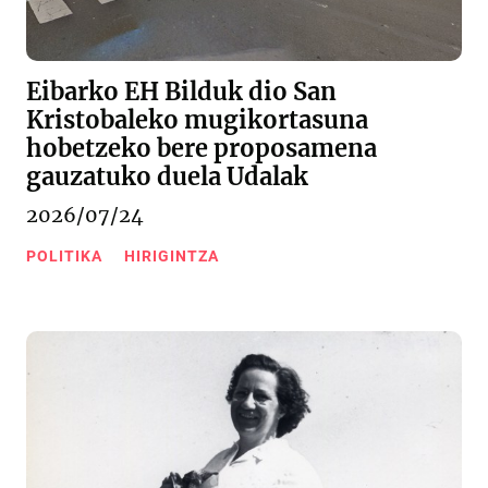
Eibarko EH Bilduk dio San
Kristobaleko mugikortasuna
hobetzeko bere proposamena
gauzatuko duela Udalak
2026/07/24
POLITIKA
HIRIGINTZA