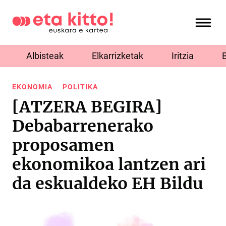
Albisteak
Elkarrizketak
Iritzia
EKONOMIA
POLITIKA
[ATZERA BEGIRA]
Debabarrenerako
proposamen
ekonomikoa lantzen ari
da eskualdeko EH Bildu