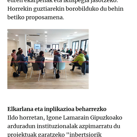
euren ekarpenak eta ikuspegia jasotzeko.
Horrekin guztiarekin borobilduko du behin
betiko proposamena.
Elkarlana eta inplikazioa beharrezko
Ildo horretan, Igone Lamarain Gipuzkoako
arduradun instituzionalak azpimarratu du
proiektuak garatzeko "inbertsiorik