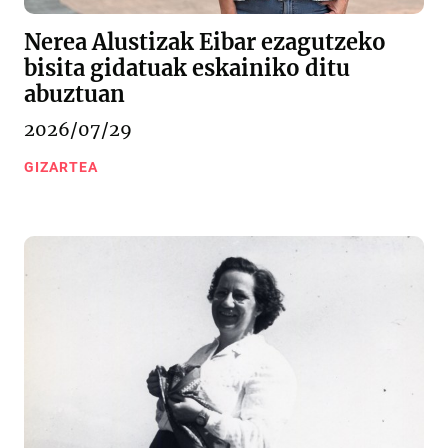
Nerea Alustizak Eibar ezagutzeko
bisita gidatuak eskainiko ditu
abuztuan
2026/07/29
GIZARTEA