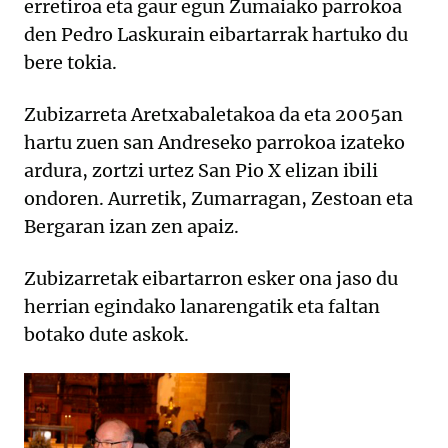
erretiroa eta gaur egun Zumaiako parrokoa
den Pedro Laskurain eibartarrak hartuko du
bere tokia.
Zubizarreta Aretxabaletakoa da eta 2005an
hartu zuen san Andreseko parrokoa izateko
ardura, zortzi urtez San Pio X elizan ibili
ondoren. Aurretik, Zumarragan, Zestoan eta
Bergaran izan zen apaiz.
Zubizarretak eibartarron esker ona jaso du
herrian egindako lanarengatik eta faltan
botako dute askok.