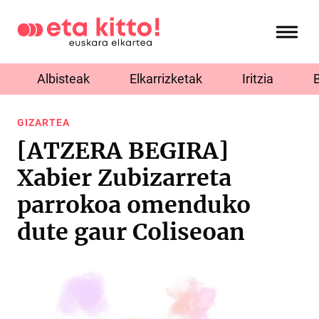
Albisteak
Elkarrizketak
Iritzia
GIZARTEA
[ATZERA BEGIRA]
Xabier Zubizarreta
parrokoa omenduko
dute gaur Coliseoan