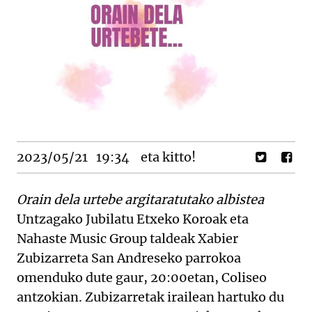
2023/05/21
19:34
eta kitto!
Orain dela urtebe argitaratutako albistea
Untzagako Jubilatu Etxeko Koroak eta
Nahaste Music Group taldeak Xabier
Zubizarreta San Andreseko parrokoa
omenduko dute gaur, 20:00etan, Coliseo
antzokian. Zubizarretak irailean hartuko du