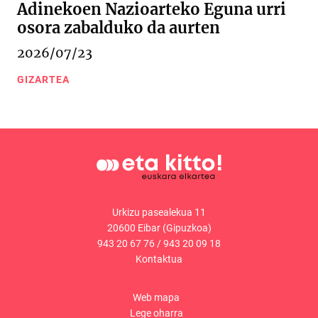
Adinekoen Nazioarteko Eguna urri
osora zabalduko da aurten
2026/07/23
GIZARTEA
Urkizu pasealekua 11
20600 Eibar (Gipuzkoa)
943 20 67 76
/
943 20 09 18
Kontaktua
Web mapa
Lege oharra