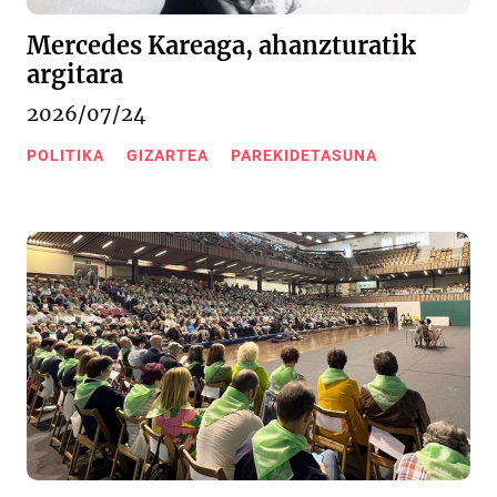
Mercedes Kareaga, ahanzturatik
argitara
2026/07/24
POLITIKA
GIZARTEA
PAREKIDETASUNA