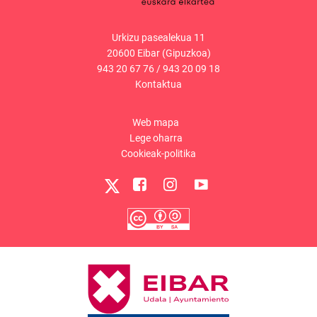
Urkizu pasealekua 11
20600 Eibar (Gipuzkoa)
943 20 67 76
/
943 20 09 18
Kontaktua
Web mapa
Lege oharra
Cookieak-politika