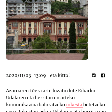
2020/11/03
13:09
eta kitto!
Azaroaren 10era arte luzatu dute Eibarko
Udalaren eta herritarren arteko
komunikazioa baloratzeko
inkesta
betetzeko
epea. Inkestari esker Udalaren eta herritarren