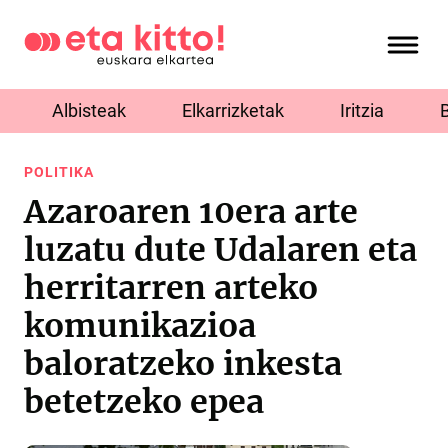
Albisteak
Elkarrizketak
Iritzia
POLITIKA
Azaroaren 10era arte
luzatu dute Udalaren eta
herritarren arteko
komunikazioa
baloratzeko inkesta
betetzeko epea