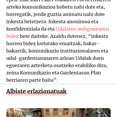
arteko komunikazioa hobetu nahi dute eta,
horregatik, jende guztia animatu nahi dute
inkesta betetzera. Inkesta anonimoa eta
konfidentziala da eta
Udalaren webgunearen
bidez
bete daiteke. Azaldu dutenez, “inkesta
horren bidez lortutako emaitzak, bakar-
bakarrik, komunikazio instituzionalaren eta
udal-gardentasunaren arloan Udalak duen
egoeraren azterketa osatzeko erabiliko dira,
zeina Komunikazio eta Gardentasun Plan
berriaren parte baita”.
Albiste erlazionatuak