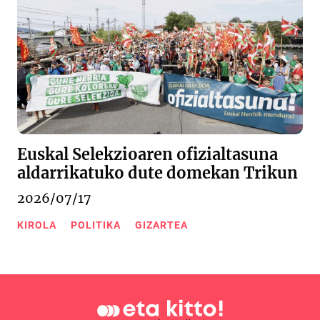
Euskal Selekzioaren ofizialtasuna
aldarrikatuko dute domekan Trikun
2026/07/17
KIROLA
POLITIKA
GIZARTEA