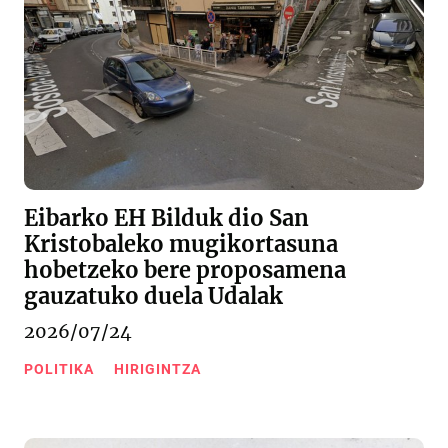
Eibarko EH Bilduk dio San
Kristobaleko mugikortasuna
hobetzeko bere proposamena
gauzatuko duela Udalak
2026/07/24
POLITIKA
HIRIGINTZA