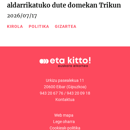
aldarrikatuko dute domekan Trikun
2026/07/17
KIROLA
POLITIKA
GIZARTEA
Urkizu pasealekua 11
20600 Eibar (Gipuzkoa)
943 20 67 76
/
943 20 09 18
Kontaktua
Web mapa
Lege oharra
Cookieak-politika