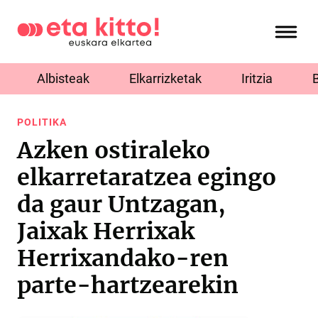
Albisteak
Elkarrizketak
Iritzia
POLITIKA
Azken ostiraleko
elkarretaratzea egingo
da gaur Untzagan,
Jaixak Herrixak
Herrixandako-ren
parte-hartzearekin