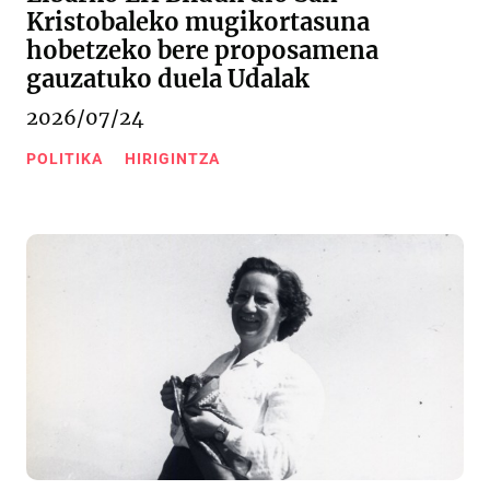
Kristobaleko mugikortasuna
hobetzeko bere proposamena
gauzatuko duela Udalak
2026/07/24
POLITIKA
HIRIGINTZA