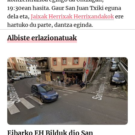
19:30ean hasita. Gaur San Juan Txiki eguna
dela eta,
Jaixak Herrixak Herrixandakok
ere
hartuko du parte, dantza eginda.
Albiste erlazionatuak
Eibarko EH Bilduk dio San