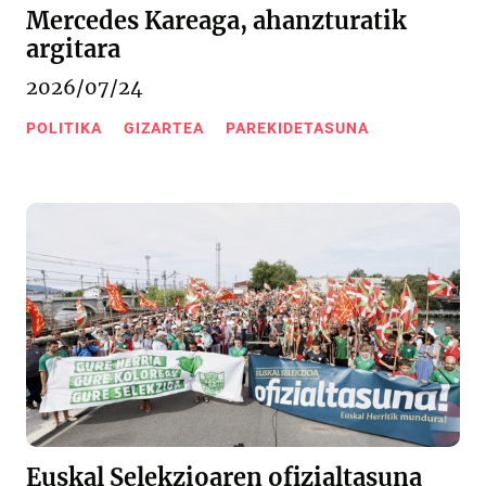
Mercedes Kareaga, ahanzturatik
argitara
2026/07/24
POLITIKA
GIZARTEA
PAREKIDETASUNA
Euskal Selekzioaren ofizialtasuna