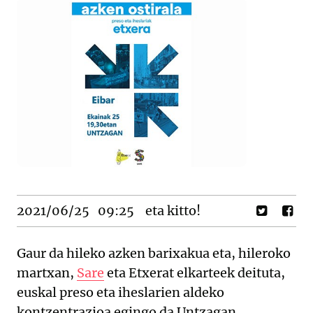
2021/06/25
09:25
eta kitto!
Gaur da hileko azken barixakua eta, hileroko
martxan,
Sare
eta Etxerat elkarteek deituta,
euskal preso eta iheslarien aldeko
kontzentrazioa egingo da Untzagan,