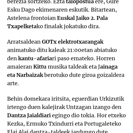
berezia sortzeko. Ezta
talopostua
ere, Gure
Esku Dago ekimenaren eskutik. Bitartean,
Astelena frontoian
Euskal Jaiko 2. Pala
Txapelketa
ko finalak jokatuko dira.
Arratsaldean
GOTx elektrotxarangak
animatuko ditu kaleak 21:00etan abiatuko
den
kantu-afaria
ri paso emateko. Horren
amaieran
Kittu
musika taldeak eta J
ainaga
eta Narbaizak
berotuko dute giroa goizaldera
arte.
Behin domekara iritsita, eguerdian Urkizutik
irtengo duen kalejirak Untzagan izango den
Dantza Jaialdiari
egingo dio tokia. Hor etxeko
Kezka, Ermuko Txindurri eta Portugaleteko
Elai Alai dantza-taldeek jardungo dute.