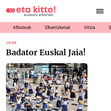
Albisteak
Elkarrizketak
Iritzia
JAIAK
Badator Euskal Jaia!