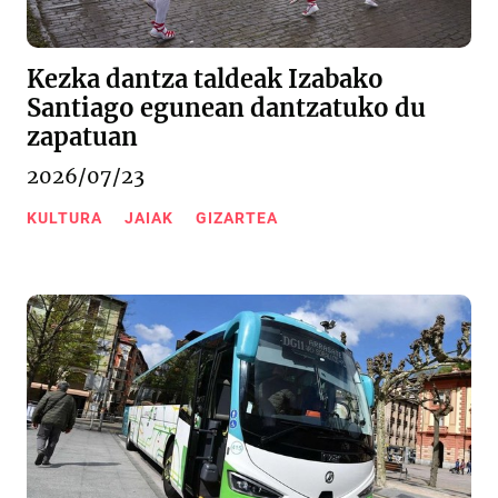
Kezka dantza taldeak Izabako
Santiago egunean dantzatuko du
zapatuan
2026/07/23
KULTURA
JAIAK
GIZARTEA