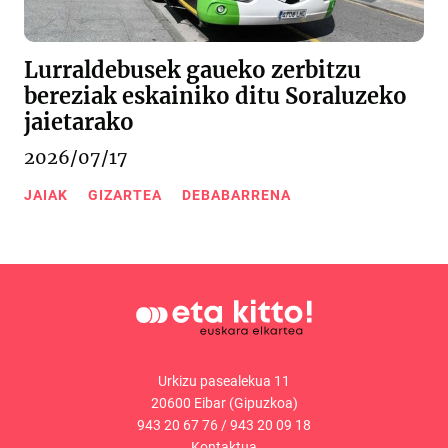
Lurraldebusek gaueko zerbitzu
bereziak eskainiko ditu Soraluzeko
jaietarako
2026/07/17
JAIAK
GIZARTEA
DEBABARRENA
Urkizu pasealekua 11
20600 Eibar (Gipuzkoa)
943 20 67 76
/
943 20 09 18
Kontaktua