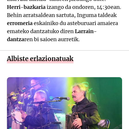
Herri-bazkaria
izango da ondoren, 14:30ean.
Behin arratsaldean sartuta, Inguma taldeak
erromeria
eskainiko du asteburuari amaiera
emateko dantzatuko diren
Larrain-
dantza
ren bi saioen aurretik.
Albiste erlazionatuak