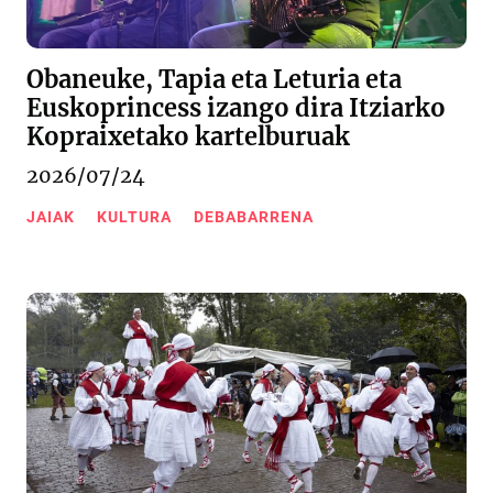
Obaneuke, Tapia eta Leturia eta
Euskoprincess izango dira Itziarko
Kopraixetako kartelburuak
2026/07/24
JAIAK
KULTURA
DEBABARRENA