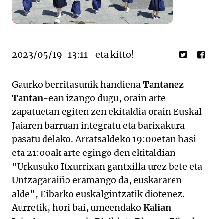
2023/05/19
13:11
eta kitto!
Gaurko berritasunik handiena
Tantanez
Tantan
-ean izango dugu, orain arte
zapatuetan egiten zen ekitaldia orain Euskal
Jaiaren barruan integratu eta barixakura
pasatu delako. Arratsaldeko 19:00etan hasi
eta 21:00ak arte egingo den ekitaldian
"Urkusuko Itxurrixan gantxilla urez bete eta
Untzagaraiño eramango da, euskararen
alde", Eibarko euskalgintzatik diotenez.
Aurretik, hori bai, umeendako
Kalian