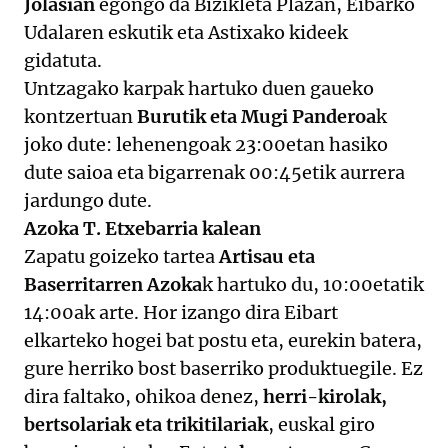
Jolasian
egongo da Bizikleta Plazan, Eibarko
Udalaren eskutik eta Astixako kideek
gidatuta.
Untzagako karpak hartuko duen gaueko
kontzertuan
Burutik eta Mugi Panderoa
k
joko dute: lehenengoak 23:00etan hasiko
dute saioa eta bigarrenak 00:45etik aurrera
jardungo dute.
Azoka T. Etxebarria kalean
Zapatu goizeko tartea
Artisau eta
Baserritarren Azoka
k hartuko du, 10:00etatik
14:00ak arte. Hor izango dira Eibart
elkarteko hogei bat postu eta, eurekin batera,
gure herriko bost baserriko produktuegile. Ez
dira faltako, ohikoa denez,
herri-kirolak,
bertsolariak eta trikitilariak
, euskal giro