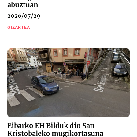
abuztuan
2026/07/29
GIZARTEA
Eibarko EH Bilduk dio San
Kristobaleko mugikortasuna