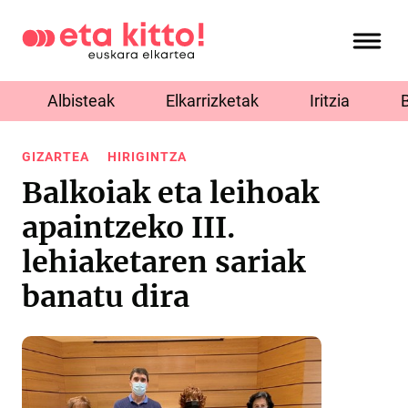
Albisteak
Elkarrizketak
Iritzia
GIZARTEA
HIRIGINTZA
Balkoiak eta leihoak
apaintzeko III.
lehiaketaren sariak
banatu dira