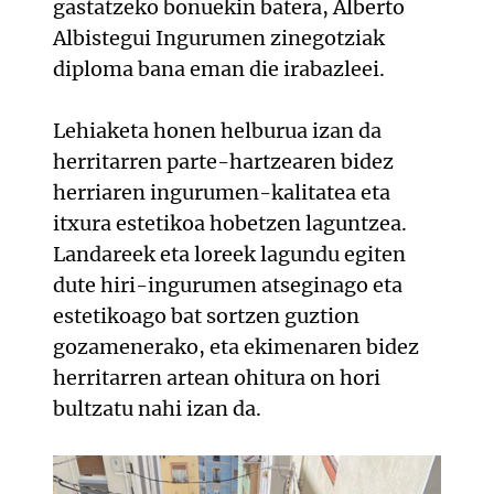
gastatzeko bonuekin batera, Alberto
Albistegui Ingurumen zinegotziak
diploma bana eman die irabazleei.
Lehiaketa honen helburua izan da
herritarren parte-hartzearen bidez
herriaren ingurumen-kalitatea eta
itxura estetikoa hobetzen laguntzea.
Landareek eta loreek lagundu egiten
dute hiri-ingurumen atseginago eta
estetikoago bat sortzen guztion
gozamenerako, eta ekimenaren bidez
herritarren artean ohitura on hori
bultzatu nahi izan da.