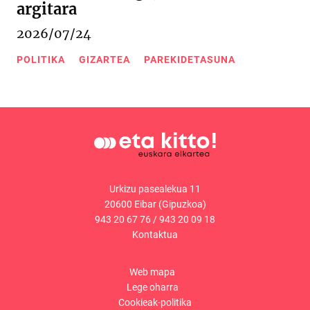
argitara
2026/07/24
POLITIKA
GIZARTEA
PAREKIDETASUNA
Urkizu pasealekua 11
20600 Eibar (Gipuzkoa)
943 20 67 76
/
943 20 09 18
Kontaktua
Web mapa
Lege oharra
Cookieak-politika