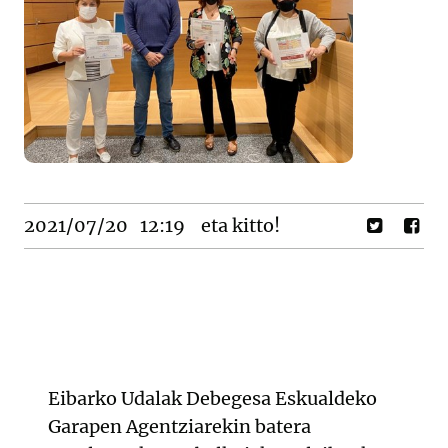
2021/07/20
12:19
eta kitto!
Eibarko Udalak Debegesa Eskualdeko
Garapen Agentziarekin batera