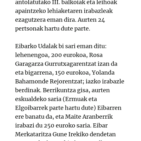
antolatutako III. balkoiak eta leihoak
apaintzeko lehiaketaren irabazleak
ezagutzera eman dira. Aurten 24
pertsonak hartu dute parte.
Eibarko Udalak bi sari eman ditu:
lehenengoa, 200 eurokoa, Rosa
Garagarza Gurrutxagarentzat izan da
eta bigarrena, 150 eurokoa, Yolanda
Bahamonde Rejorentzat; iazko irabazle
berdinak. Berrikuntza gisa, aurten
eskualdeko saria (Ermuak eta
Elgoibarrek parte hartu dute) Eibarren
ere banatu da, eta Maite Aranberrik
irabazi du 250 euroko saria. Eibar
Merkataritza Gune Irekiko dendetan