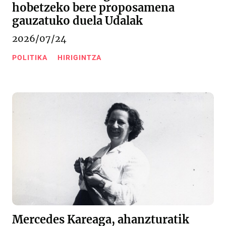
hobetzeko bere proposamena
gauzatuko duela Udalak
2026/07/24
POLITIKA
HIRIGINTZA
Mercedes Kareaga, ahanzturatik