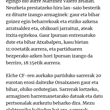
egingo dio aurre Martinez Valero zelaian.
Neurketa prestatzeko hiru lan-saio besterik
ez dituzte izango armaginek: gaur eta bihar
goizez egin beharrekoak eta etziko azkena
arratsaldez eta, ohikoari jarraituz, ateak
itxita egitekoa. Gaur Ipuruan entrenatuko
dute eta bihar Atxabalpen, kasu bietan
11:00etatik aurrera, eta partiduaren
bezperako azken hori Ipuruan izango da
berriro, 18:15etik aurrera.
Elche CF-ren aurkako partiduko sarrerak 20
eurotan erosi daitezke Orsaixanen gaur eta
bihar, ohiko ordutegian. Sarrerak lortzeko,
armaginen harremanetarako datuak eta datu
pertsonalak aurkeztu beharko dira. Mezu
elektroniko baliodun bat ere, sarrerak