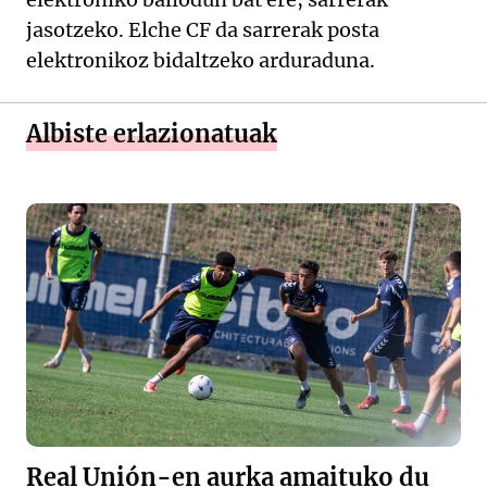
jasotzeko. Elche CF da sarrerak posta
elektronikoz bidaltzeko arduraduna.
Albiste erlazionatuak
Real Unión-en aurka amaituko du