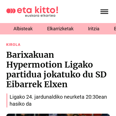
Albisteak
Elkarrizketak
Iritzia
KIROLA
Barixakuan
Hypermotion Ligako
partidua jokatuko du SD
Eibarrek Elxen
Ligako 24. jardunaldiko neurketa 20:30ean
hasiko da