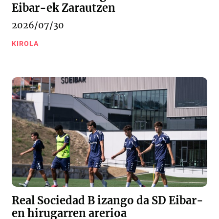
Eibar-ek Zarautzen
2026/07/30
KIROLA
Real Sociedad B izango da SD Eibar-
en hirugarren arerioa