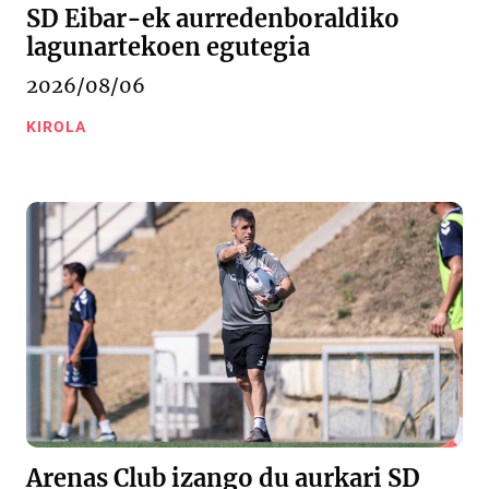
SD Eibar-ek aurredenboraldiko
lagunartekoen egutegia
2026/08/06
KIROLA
Arenas Club izango du aurkari SD