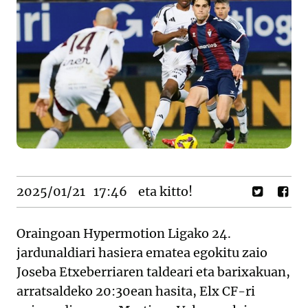
2025/01/21
17:46
eta kitto!
Oraingoan Hypermotion Ligako 24.
jardunaldiari hasiera ematea egokitu zaio
Joseba Etxeberriaren taldeari eta barixakuan,
arratsaldeko 20:30ean hasita, Elx CF-ri