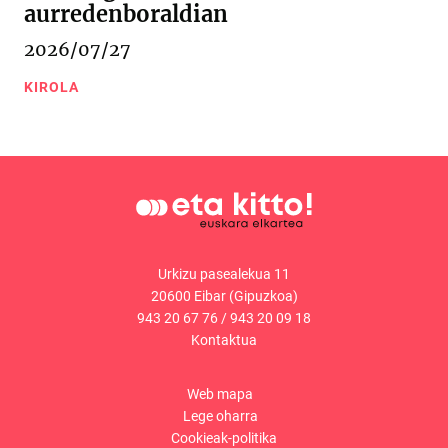
aurredenboraldian
2026/07/27
KIROLA
Urkizu pasealekua 11
20600 Eibar (Gipuzkoa)
943 20 67 76
/
943 20 09 18
Kontaktua
Web mapa
Lege oharra
Cookieak-politika