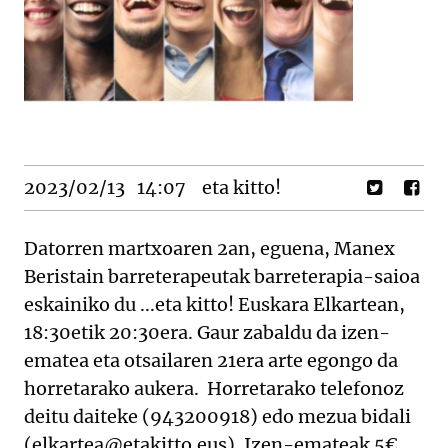
2023/02/13
14:07
eta kitto!
Datorren martxoaren 2an, eguena, Manex
Beristain barreterapeutak barreterapia-saioa
eskainiko du ...eta kitto! Euskara Elkartean,
18:30etik 20:30era. Gaur zabaldu da izen-
ematea eta otsailaren 21era arte egongo da
horretarako aukera. Horretarako telefonoz
deitu daiteke (943200918) edo mezua bidali
(elkartea@etakitto.eus). Izen-emateak 5€