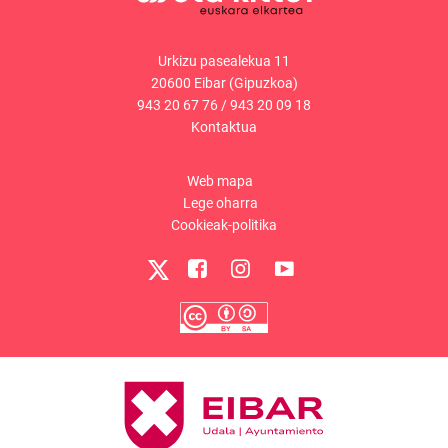
Urkizu pasealekua 11
20600 Eibar (Gipuzkoa)
943 20 67 76
/
943 20 09 18
Kontaktua
Web mapa
Lege oharra
Cookieak-politika