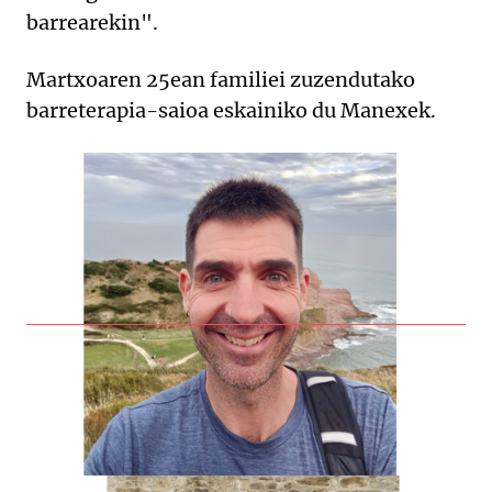
barrearekin".
Martxoaren 25ean familiei zuzendutako
barreterapia-saioa eskainiko du Manexek.