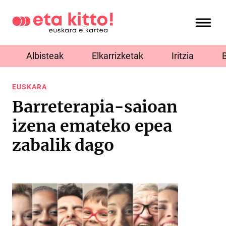
Albisteak
Elkarrizketak
Iritzia
EUSKARA
Barreterapia-saioan
izena emateko epea
zabalik dago