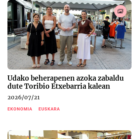
Udako beherapenen azoka zabaldu
dute Toribio Etxebarria kalean
2026/07/21
EKONOMIA
EUSKARA