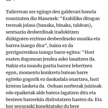
Tailerrean zer egingo den galderari honela
erantzuten dio Manexek: "Erabiliko ditugun
tresnak jolasa (banaka, binaka, taldean),
sentsazio desberdinak iradokitzen
dizkiguten erritmo desberdineko musika eta
barrea izango dira", baina ez da
gerrigorrezkoa izango barre egitea: "Hori
esaten dugunean jendea asko lasaitzen da.
Nahiz eta mundu guztia barrez lehertzen
egon, momentu konkretu batean barre
egiteko gogorik ez daukadala onartzea, hori
kriston lanketa da. Orduan norberak juizioak
edo epaiketak alde batera lagatzen ditu eta
besteen barreekin disfrutatzen hasten da. Eta
hor seguraski konektatuko du bere