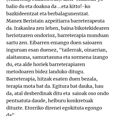
balio du eta doakoa da ...eta kitto!-ko
bazkideentzat eta berbalagunentzat.
Manex Beristain azpeitiarra barreterapeuta
da. Irakaslea zen lehen, baina bikotekidearen
heriotzaren ondorioz, barreterapia munduan
sartu zen. Eibarren emango duen saioaren
inguruan esan duenez, "tailerrak, oinarrian,
alaitasuna, samurtasuna eta sormena izango
du, eta alde horiek barreterapiaren
metodoaren bidez landuko ditugu.
Barreterapia, hitzak esaten duen bezala,
terapia mota bat da. Egitura bat dauka, hau
da, atal desberdinak ditu eta saioak oso ondo
pentsatuta daude, helburu konkretuak
dituzte. Etorriko direnei egokituta egongo
da".