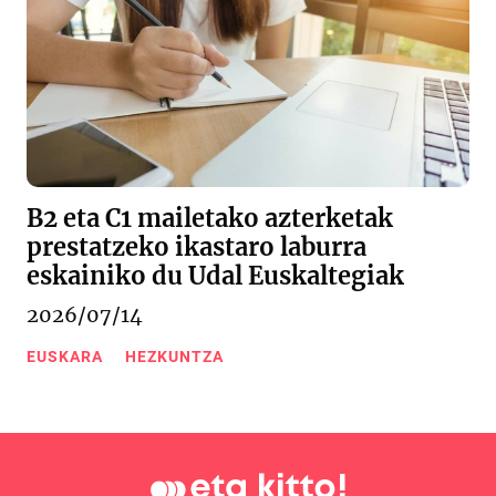
B2 eta C1 mailetako azterketak
prestatzeko ikastaro laburra
eskainiko du Udal Euskaltegiak
2026/07/14
EUSKARA
HEZKUNTZA