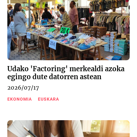
Udako 'Factoring' merkealdi azoka
egingo dute datorren astean
2026/07/17
EKONOMIA
EUSKARA