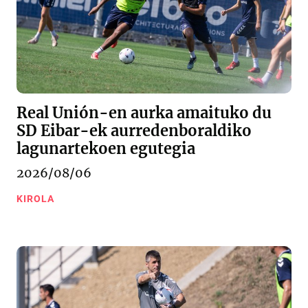
Real Unión-en aurka amaituko du
SD Eibar-ek aurredenboraldiko
lagunartekoen egutegia
2026/08/06
KIROLA