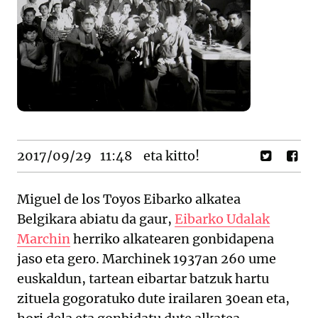
2017/09/29
11:48
eta kitto!
Miguel de los Toyos Eibarko alkatea
Belgikara abiatu da gaur,
Eibarko Udalak
Marchin
herriko alkatearen gonbidapena
jaso eta gero. Marchinek 1937an 260 ume
euskaldun, tartean eibartar batzuk hartu
zituela gogoratuko dute irailaren 30ean eta,