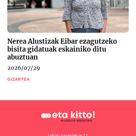
Nerea Alustizak Eibar ezagutzeko
bisita gidatuak eskainiko ditu
abuztuan
2026/07/29
GIZARTEA
Urkizu pasealekua 11