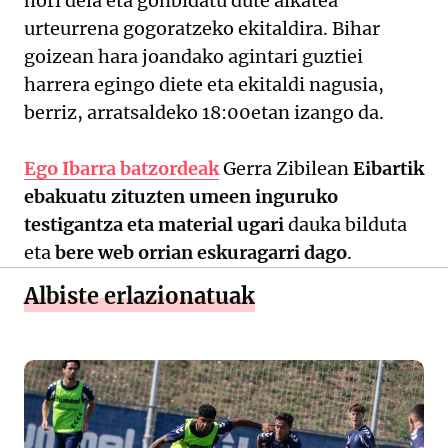
hori dela eta gonbidatu dute alkatea
urteurrena gogoratzeko ekitaldira. Bihar
goizean hara joandako agintari guztiei
harrera egingo diete eta ekitaldi nagusia,
berriz, arratsaldeko 18:00etan izango da.
Ego Ibarra batzordeak
Gerra Zibilean
Eibartik
ebakuatu zituzten umeen inguruko
testigantza eta material ugari
dauka bilduta
eta
bere web orrian eskuragarri dago
.
Albiste erlazionatuak