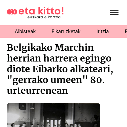
Albisteak
Elkarrizketak
Iritzia
Belgikako Marchin
herrian harrera egingo
diote Eibarko alkateari,
"gerrako umeen" 80.
urteurrenean