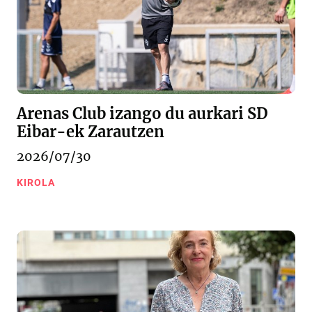
Arenas Club izango du aurkari SD
Eibar-ek Zarautzen
2026/07/30
KIROLA