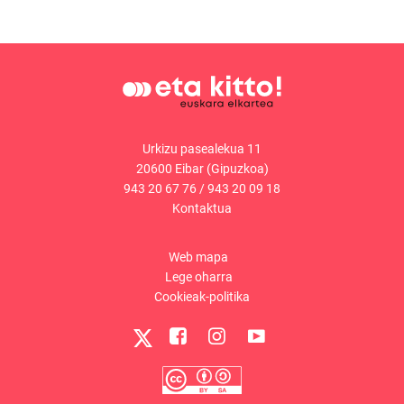
Urkizu pasealekua 11
20600 Eibar (Gipuzkoa)
943 20 67 76
/
943 20 09 18
Kontaktua
Web mapa
Lege oharra
Cookieak-politika