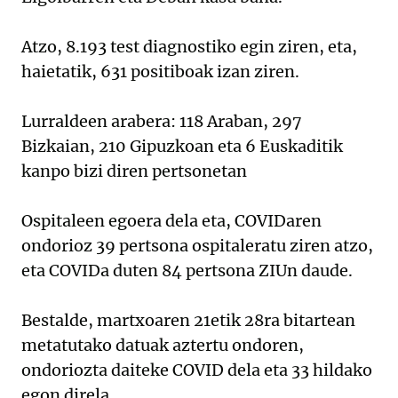
Atzo, 8.193 test diagnostiko egin ziren, eta,
haietatik, 631 positiboak izan ziren.
Lurraldeen arabera: 118 Araban, 297
Bizkaian, 210 Gipuzkoan eta 6 Euskaditik
kanpo bizi diren pertsonetan
Ospitaleen egoera dela eta, COVIDaren
ondorioz 39 pertsona ospitaleratu ziren atzo,
eta COVIDa duten 84 pertsona ZIUn daude.
Bestalde, martxoaren 21etik 28ra bitartean
metatutako datuak aztertu ondoren,
ondoriozta daiteke COVID dela eta 33 hildako
egon direla.