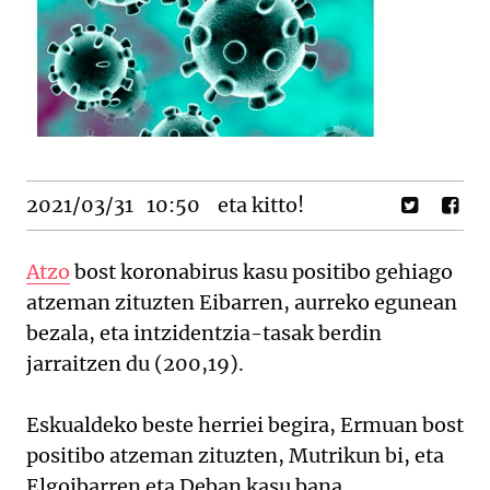
2021/03/31
10:50
eta kitto!
Atzo
bost koronabirus kasu positibo gehiago
atzeman zituzten Eibarren, aurreko egunean
bezala, eta intzidentzia-tasak berdin
jarraitzen du (200,19).
Eskualdeko beste herriei begira, Ermuan bost
positibo atzeman zituzten, Mutrikun bi, eta
Elgoibarren eta Deban kasu bana.