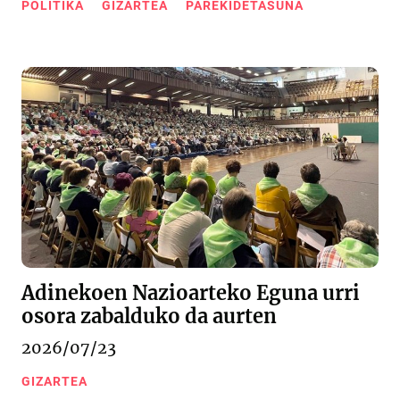
POLITIKA
GIZARTEA
PAREKIDETASUNA
Adinekoen Nazioarteko Eguna urri
osora zabalduko da aurten
2026/07/23
GIZARTEA