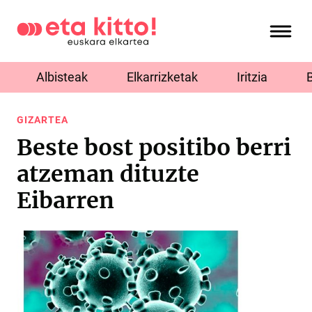
Albisteak
Elkarrizketak
Iritzia
GIZARTEA
Beste bost positibo berri
atzeman dituzte
Eibarren