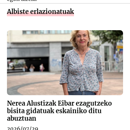
Albiste erlazionatuak
Nerea Alustizak Eibar ezagutzeko
bisita gidatuak eskainiko ditu
abuztuan
2026/07/29