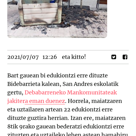
2021/07/07
12:26
eta kitto!
Bart gauean bi edukiontzi erre dituzte
Bidebarrieta kalean, San Andres eskolatik
gertu,
Debabarreneko Mankomunitateak
jakitera eman duenez
. Horrela, maiatzaren
eta uztailaren artean 22 edukiontzi erre
dituzte guztira herrian. Izan ere, maiatzaren
8tik 9rako gauean bederatzi edukiontzi erre
zituzten eta uztaileko lehen astean hamahiru