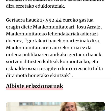
dira erretako edukiontziak.
Gertaera hauek 13.592,44 euroko gastua
eragin diete Mankomunitateari. Iosu Arraiz,
Mankomunitateko lehendakariak adierazi
duenez, “gertakari hauek onartezinak dira.
Mankomunitatearen aurrekontua ez da
ordena publikoaren aurkako gertaera hauek
sortzen dituzten kalteak konpontzeko, eta
eskualde osoari eragiten dion errespetu falta
dira mota honetako ekintzak”.
Albiste erlazionatuak