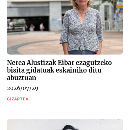
Nerea Alustizak Eibar ezagutzeko
bisita gidatuak eskainiko ditu
abuztuan
2026/07/29
GIZARTEA