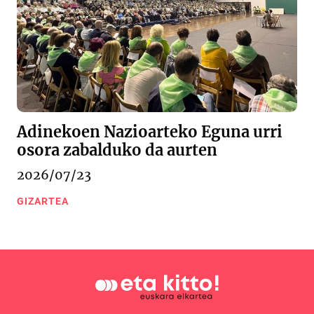
Adinekoen Nazioarteko Eguna urri
osora zabalduko da aurten
2026/07/23
GIZARTEA