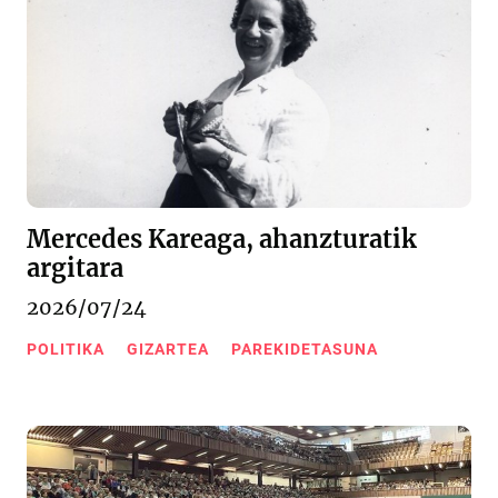
Mercedes Kareaga, ahanzturatik
argitara
2026/07/24
POLITIKA
GIZARTEA
PAREKIDETASUNA