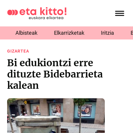
Albisteak
Elkarrizketak
Iritzia
GIZARTEA
Bi edukiontzi erre
dituzte Bidebarrieta
kalean