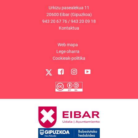
Urkizu pasealekua 11
20600 Eibar (Gipuzkoa)
943 20 67 76
/
943 20 09 18
Kontaktua
Web mapa
Lege oharra
Cookieak-politika