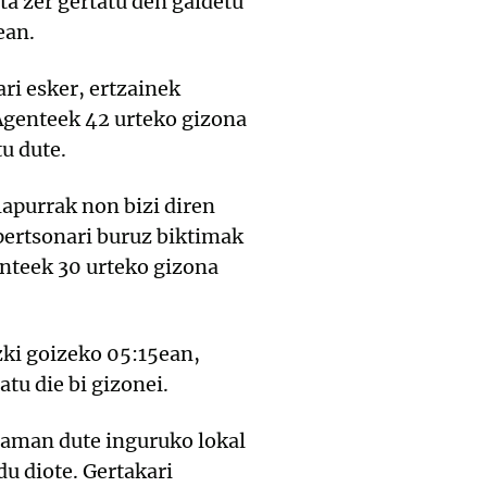
ta zer gertatu den galdetu
ean.
ri esker, ertzainek
 Agenteek 42 urteko gizona
tu dute.
lapurrak non bizi diren
pertsonari buruz biktimak
enteek 30 urteko gizona
zki goizeko 05:15ean,
atu die bi gizonei.
eraman dute inguruko lokal
du diote.
Gertakari