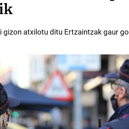
ik
i gizon atxilotu ditu Ertzaintzak gaur go