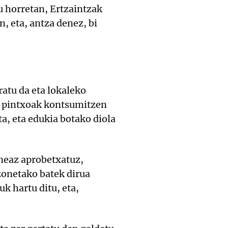
 horretan, Ertzaintzak
, eta, antza denez, bi
atu da eta lokaleko
ta pintxoak kontsumitzen
ta, eta edukia botako diola
uneaz aprobetxatuz,
zonetako batek dirua
k hartu ditu, eta,