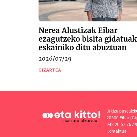
Nerea Alustizak Eibar
ezagutzeko bisita gidatuak
eskainiko ditu abuztuan
2026/07/29
GIZARTEA
Urkizu pasealek
20600 Eibar (Gi
943 20 67 76
/
9
Kontaktua