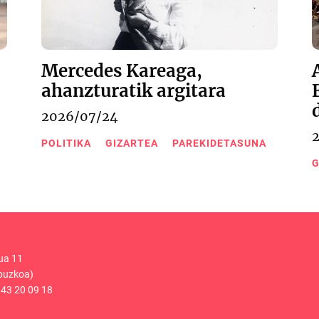
Mercedes Kareaga,
ahanzturatik argitara
2026/07/24
POLITIKA
GIZARTEA
PAREKIDETASUNA
G
ua 11
puzkoa)
43 20 09 18