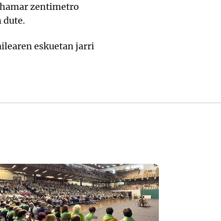
a hamar zentimetro
 dute.
ilearen eskuetan jarri