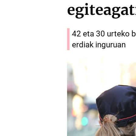
egiteagat
42 eta 30 urteko b
erdiak inguruan