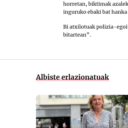
horretan, biktimak azalek
inguruko ebaki bat hanka 
Bi atxilotuak polizia-ego
bitartean”.
Albiste erlazionatuak