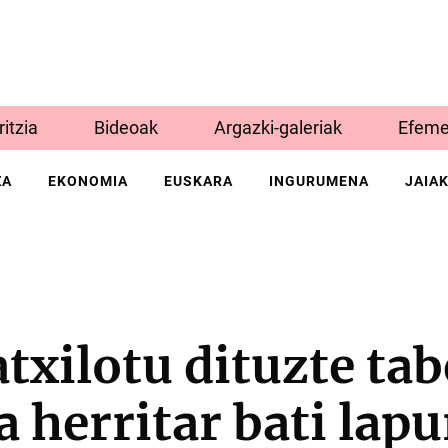
Iritzia
Bideoak
Argazki-galeriak
Efeme
ZA
EKONOMIA
EUSKARA
INGURUMENA
JAIA
atxilotu dituzte ta
a herritar bati lap