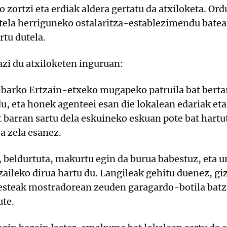
 zortzi eta erdiak aldera gertatu da atxiloketa.
Ordu
utela herriguneko ostalaritza-establezimendu batean
rtu dutela.
zi du atxiloketen inguruan:
barko Ertzain-etxeko mugapeko patruila bat bertar
 du, eta honek agenteei esan die lokalean edariak e
t barran sartu dela eskuineko eskuan pote bat hartu
a zela esanez.
 beldurtuta, makurtu egin da burua babestuz, eta 
zaileko dirua hartu du. Langileak gehitu duenez, gi
esteak mostradorean zeuden garagardo-botila batzu
ute.