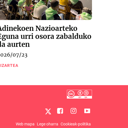
Adinekoen Nazioarteko
Eguna urri osora zabalduko
da aurten
2026/07/23
IZARTEA
Web mapa
Lege oharra
Cookieak-politika