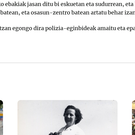
o ebakiak jasan ditu bi eskuetan eta sudurrean, et
batean, eta osasun-zentro batean artatu behar izan
itzan egongo dira polizia-eginbideak amaitu eta epa