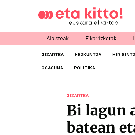
Albisteak
Elkarrizketak
GIZARTEA
HEZKUNTZA
HIRIGINT
OSASUNA
POLITIKA
GIZARTEA
Bi lagun 
batean et