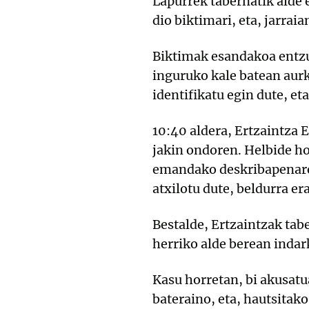
Lapurrek tabernatik alde 
dio biktimari, eta, jarrai
Biktimak esandakoa entzut
inguruko kale batean aurk
identifikatu egin dute, eta
10:40 aldera, Ertzaintza E
jakin ondoren. Helbide h
emandako deskribapenarek
atxilotu dute, beldurra era
Bestalde, Ertzaintzak tab
herriko alde berean indark
Kasu horretan, bi akusatu
bateraino, eta, hautsitak