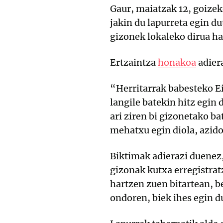
Gaur, maiatzak 12, goizeko
jakin du lapurreta egin d
gizonek lokaleko dirua ha
Ertzaintza
honakoa
adiera
“Herritarrak babesteko Ei
langile batekin hitz egin
ari ziren bi gizonetako ba
mehatxu egin diola, azido
Biktimak adierazi duenez,
gizonak kutxa erregistrat
hartzen zuen bitartean, b
ondoren, biek ihes egin d