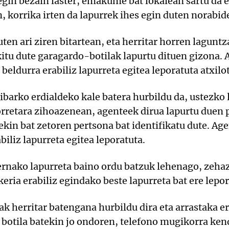
egin bezain laster, emakume bat lokalean sartu da e
an, korrika irten da lapurrek ihes egin duten norabid
en ari ziren bitartean, eta herritar horren laguntza
itu dute garagardo-botilak lapurtu dituen gizona.
 beldurra erabiliz lapurreta egitea leporatuta atxilo
ibarko erdialdeko kale batera hurbildu da, ustezko 
orretara zihoazenean, agenteek dirua lapurtu duen 
in bat zetoren pertsona bat identifikatu dute. Ag
biliz lapurreta egitea leporatuta.
ernako lapurreta baino ordu batzuk lehenago, zeha
eria erabiliz egindako beste lapurreta bat ere lepor
ak herritar batengana hurbildu dira eta arrastaka 
o botila batekin jo ondoren, telefono mugikorra ken