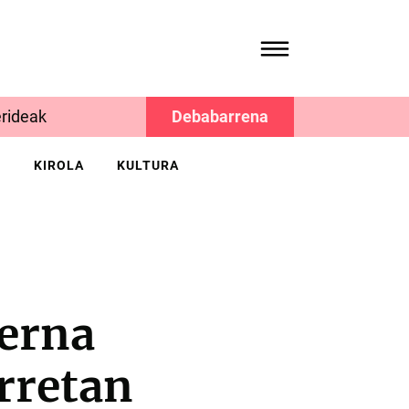
rideak
Debabarrena
K
KIROLA
KULTURA
berna
urretan