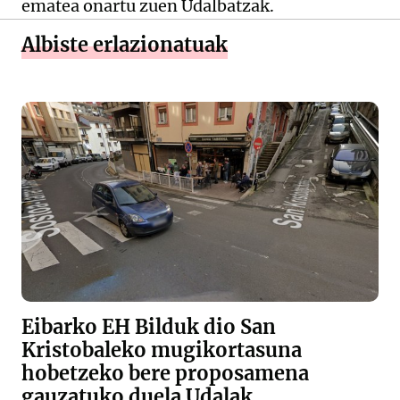
ematea onartu zuen Udalbatzak.
Albiste erlazionatuak
Eibarko EH Bilduk dio San
Kristobaleko mugikortasuna
hobetzeko bere proposamena
gauzatuko duela Udalak