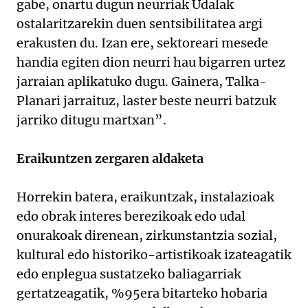
gabe, onartu dugun neurriak Udalak
ostalaritzarekin duen sentsibilitatea argi
erakusten du. Izan ere, sektoreari mesede
handia egiten dion neurri hau bigarren urtez
jarraian aplikatuko dugu. Gainera, Talka-
Planari jarraituz, laster beste neurri batzuk
jarriko ditugu martxan”.
Eraikuntzen zergaren aldaketa
Horrekin batera, eraikuntzak, instalazioak
edo obrak interes berezikoak edo udal
onurakoak direnean, zirkunstantzia sozial,
kultural edo historiko-artistikoak izateagatik
edo enplegua sustatzeko baliagarriak
gertatzeagatik, %95era bitarteko hobaria