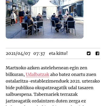
2021/04/07
07:37
eta kitto!
Martxoko azken astelehenean egin zen
bilkuran,
Udalbatzak
aho batez onartu zuen
ostalaritza-establezimenduek 2021. urterako
bide publikoa okupatzeagatik udal tasaren
salbuespena. Tabernariek terrazak
jartzeagatik ordaintzen duten zerga ez