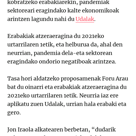
kobratzeko erabakiarekin, pandemiak
sektoreari eragindako kalte ekonomikoak
arintzen lagundu nahi du
Udalak
.
Erabakiak atzeraeragina du 2021eko
urtarrilaren 1etik, eta helburua da, ahal den
neurrian, pandemia dela-eta sektorean
eragindako ondorio negatiboak arintzea.
Tasa hori aldatzeko proposamenak Foru Arau
bat du oinarri eta erabakiak atzeraeragina du
2021eko urtarrilaren 1etik. Neurria iaz ere
aplikatu zuen Udalak, urrian hala erabaki eta
gero.
Jon Iraola alkatearen berbetan, “dudarik