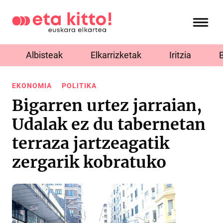
Albisteak
Elkarrizketak
Iritzia
EKONOMIA
POLITIKA
Bigarren urtez jarraian,
Udalak ez du tabernetan
terraza jartzeagatik
zergarik kobratuko