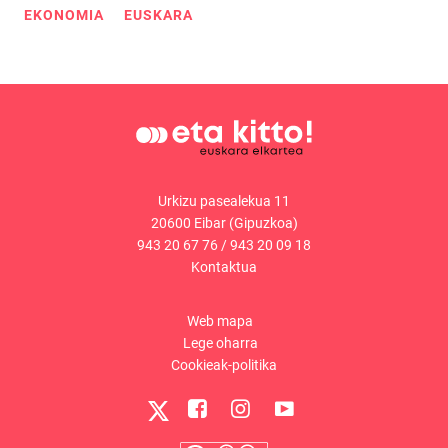
EKONOMIA
EUSKARA
Urkizu pasealekua 11
20600 Eibar (Gipuzkoa)
943 20 67 76
/
943 20 09 18
Kontaktua
Web mapa
Lege oharra
Cookieak-politika