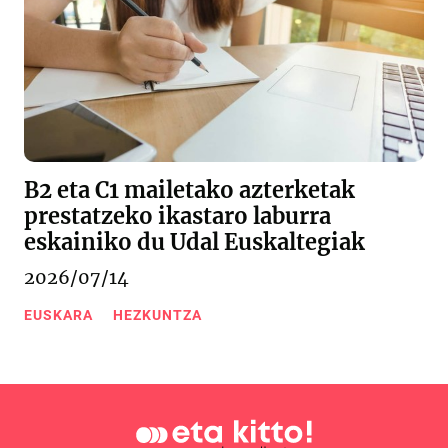
B2 eta C1 mailetako azterketak
prestatzeko ikastaro laburra
eskainiko du Udal Euskaltegiak
2026/07/14
EUSKARA
HEZKUNTZA