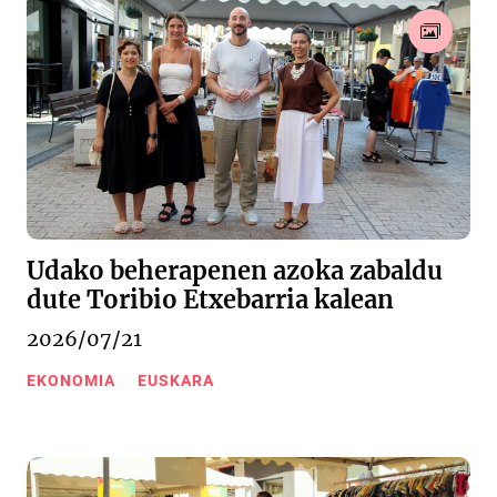
Udako beherapenen azoka zabaldu
dute Toribio Etxebarria kalean
2026/07/21
EKONOMIA
EUSKARA