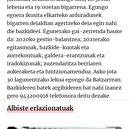
lehena eta 19:00etan bigarrena. Egungo
egoera ikusita elkarteko arduradunek
bigarren deialdian agertzeko deia egin nahi
die bazkideei. Egunerako gai-zerrenda hauxe
da: 2020ko gestio-balantzea; 2021erako
egitasmoak, bazkide-kuotak eta
aurrekontuak; galdera-erantzunak eta
iradokizunak; zuzendaritza berriaren
aukeraketa eta funtzionamendua. Asko jota
30 lagunentzako lekua egongo da Batzarrean.
Bazkideren batek argibideren bat nahi izanez
gero 943200918 telefonora deitu dezake.
Albiste erlazionatuak