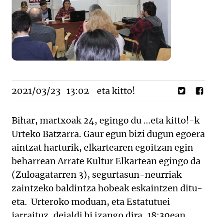
2021/03/23
13:02
eta kitto!
Bihar, martxoak 24, egingo du ...eta kitto!-k
Urteko Batzarra. Gaur egun bizi dugun egoera
aintzat harturik, elkartearen egoitzan egin
beharrean Arrate Kultur Elkartean egingo da
(Zuloagatarren 3), segurtasun-neurriak
zaintzeko baldintza hobeak eskaintzen ditu-
eta. Urteroko moduan, eta Estatutuei
jarraituz, deialdi bi izango dira, 18:30ean