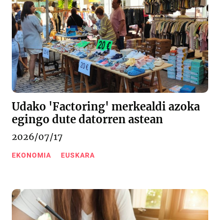
Udako 'Factoring' merkealdi azoka
egingo dute datorren astean
2026/07/17
EKONOMIA
EUSKARA