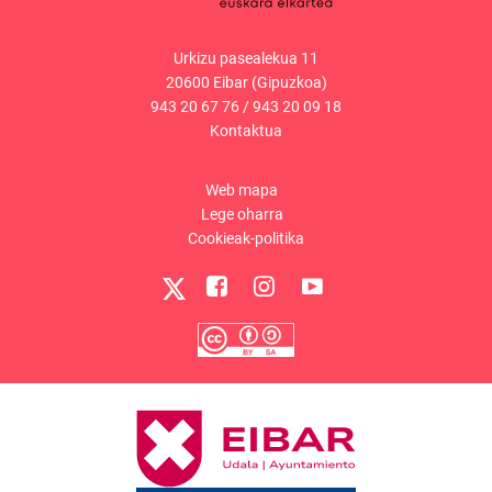
Urkizu pasealekua 11
20600 Eibar (Gipuzkoa)
943 20 67 76
/
943 20 09 18
Kontaktua
Web mapa
Lege oharra
Cookieak-politika