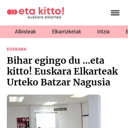
Albisteak
Elkarrizketak
Iritzia
EUSKARA
Bihar egingo du ...eta
kitto! Euskara Elkarteak
Urteko Batzar Nagusia