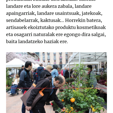
landare eta lore aukera zabala, landare
apaingarriak, landare usaintsuak, jatekoak,
sendabelarrak, kaktusak… Horrekin batera,
artisauek ekoiztutako produktu kosmetikoak
eta osagarri naturalak ere egongo dira salgai,
baita landatzeko haziak ere.