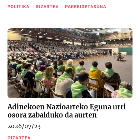
POLITIKA
GIZARTEA
PAREKIDETASUNA
Adinekoen Nazioarteko Eguna urri
osora zabalduko da aurten
2026/07/23
GIZARTEA