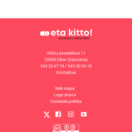
Urkizu pasealekua 11
20600 Eibar (Gipuzkoa)
943 20 67 76
/
943 20 09 18
Kontaktua
Web mapa
Lege oharra
Cookieak-politika