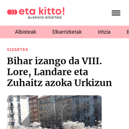
Albisteak
Elkarrizketak
Iritzia
GIZARTEA
Bihar izango da VIII.
Lore, Landare eta
Zuhaitz azoka Urkizun