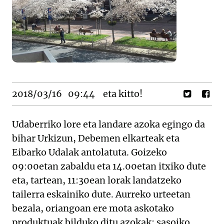
2018/03/16
09:44
eta kitto!
Udaberriko lore eta landare azoka egingo da
bihar Urkizun, Debemen elkarteak eta
Eibarko Udalak antolatuta. Goizeko
09:00etan zabaldu eta 14.00etan itxiko dute
eta, tartean, 11:30ean lorak landatzeko
tailerra eskainiko dute. Aurreko urteetan
bezala, oriangoan ere mota askotako
produktuak bilduko ditu azokak: sasoiko