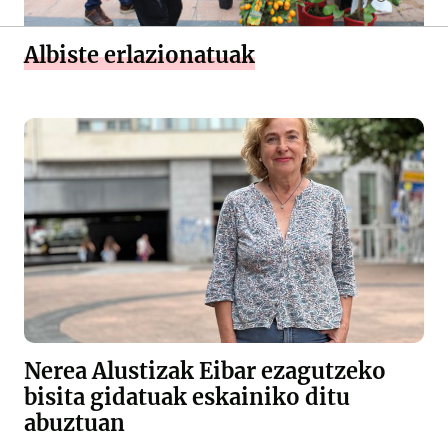
Albiste erlazionatuak
Nerea Alustizak Eibar ezagutzeko
bisita gidatuak eskainiko ditu
abuztuan