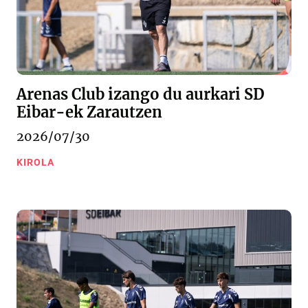
Arenas Club izango du aurkari SD
Eibar-ek Zarautzen
2026/07/30
KIROLA