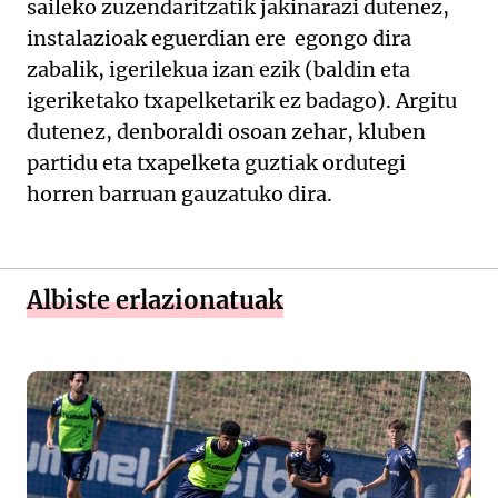
saileko zuzendaritzatik jakinarazi dutenez,
instalazioak eguerdian ere egongo dira
zabalik, igerilekua izan ezik (baldin eta
igeriketako txapelketarik ez badago). Argitu
dutenez, denboraldi osoan zehar, kluben
partidu eta txapelketa guztiak ordutegi
horren barruan gauzatuko dira.
Albiste erlazionatuak