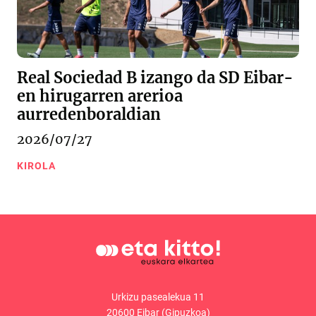
Real Sociedad B izango da SD Eibar-
en hirugarren arerioa
aurredenboraldian
2026/07/27
KIROLA
Urkizu pasealekua 11
20600 Eibar (Gipuzkoa)