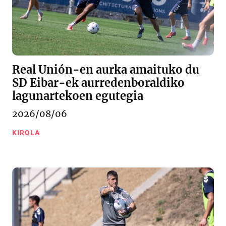
Real Unión-en aurka amaituko du
SD Eibar-ek aurredenboraldiko
lagunartekoen egutegia
2026/08/06
KIROLA