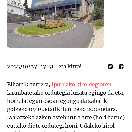
2023/10/27
17:51
eta kitto!
Bihartik aurrera,
Ipuruako kiroldegiaren
larunbatetako ordutegia luzatu egingo da eta,
horrela, egun osoan egongo da zabalik,
goizeko 09:00etatik iluntzeko 20:00etara.
Maiatzeko azken asteburura arte (hori barne)
eutsiko diote ordutegi honi. Udaleko kirol