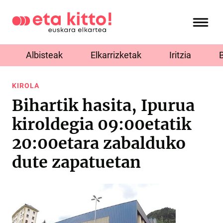
Albisteak
Elkarrizketak
Iritzia
KIROLA
Bihartik hasita, Ipurua
kiroldegia 09:00etatik
20:00etara zabalduko
dute zapatuetan