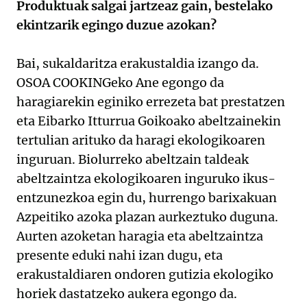
Produktuak salgai jartzeaz gain, bestelako
ekintzarik egingo duzue azokan?
Bai, sukaldaritza erakustaldia izango da.
OSOA COOKINGeko Ane egongo da
haragiarekin eginiko errezeta bat prestatzen
eta Eibarko Itturrua Goikoako abeltzainekin
tertulian arituko da haragi ekologikoaren
inguruan. Biolurreko abeltzain taldeak
abeltzaintza ekologikoaren inguruko ikus-
entzunezkoa egin du, hurrengo barixakuan
Azpeitiko azoka plazan aurkeztuko duguna.
Aurten azoketan haragia eta abeltzaintza
presente eduki nahi izan dugu, eta
erakustaldiaren ondoren gutizia ekologiko
horiek dastatzeko aukera egongo da.