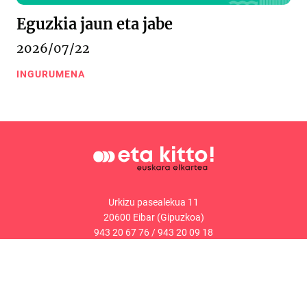
Eguzkia jaun eta jabe
2026/07/22
INGURUMENA
Urkizu pasealekua 11
20600 Eibar (Gipuzkoa)
943 20 67 76
/
943 20 09 18
Kontaktua
Web mapa
Lege oharra