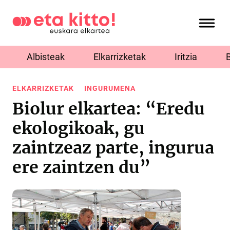
Albisteak
Elkarrizketak
Iritzia
ELKARRIZKETAK
INGURUMENA
Biolur elkartea: “Eredu
ekologikoak, gu
zaintzeaz parte, ingurua
ere zaintzen du”