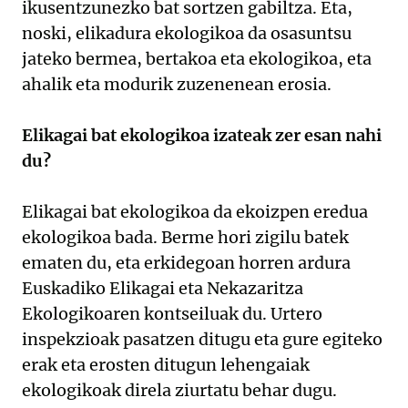
ikusentzunezko bat sortzen gabiltza. Eta,
noski, elikadura ekologikoa da osasuntsu
jateko bermea, bertakoa eta ekologikoa, eta
ahalik eta modurik zuzenenean erosia.
Elikagai bat ekologikoa izateak zer esan nahi
du?
Elikagai bat ekologikoa da ekoizpen eredua
ekologikoa bada. Berme hori zigilu batek
ematen du, eta erkidegoan horren ardura
Euskadiko Elikagai eta Nekazaritza
Ekologikoaren kontseiluak du. Urtero
inspekzioak pasatzen ditugu eta gure egiteko
erak eta erosten ditugun lehengaiak
ekologikoak direla ziurtatu behar dugu.