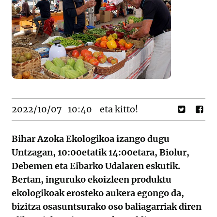
2022/10/07
10:40
eta kitto!
Bihar Azoka Ekologikoa izango dugu
Untzagan, 10:00etatik 14:00etara, Biolur,
Debemen eta Eibarko Udalaren eskutik.
Bertan, inguruko ekoizleen produktu
ekologikoak erosteko aukera egongo da,
bizitza osasuntsurako oso baliagarriak diren