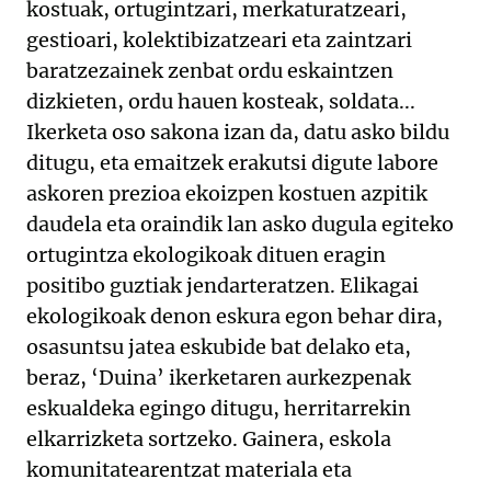
kostuak, ortugintzari, merkaturatzeari,
gestioari, kolektibizatzeari eta zaintzari
baratzezainek zenbat ordu eskaintzen
dizkieten, ordu hauen kosteak, soldata...
Ikerketa oso sakona izan da, datu asko bildu
ditugu, eta emaitzek erakutsi digute labore
askoren prezioa ekoizpen kostuen azpitik
daudela eta oraindik lan asko dugula egiteko
ortugintza ekologikoak dituen eragin
positibo guztiak jendarteratzen. Elikagai
ekologikoak denon eskura egon behar dira,
osasuntsu jatea eskubide bat delako eta,
beraz, ‘Duina’ ikerketaren aurkezpenak
eskualdeka egingo ditugu, herritarrekin
elkarrizketa sortzeko. Gainera, eskola
komunitatearentzat materiala eta