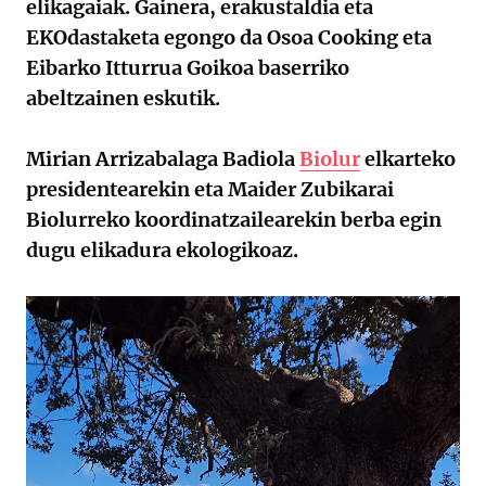
elikagaiak. Gainera, erakustaldia eta
EKOdastaketa egongo da Osoa Cooking eta
Eibarko Itturrua Goikoa baserriko
abeltzainen eskutik.
Mirian Arrizabalaga Badiola
Biolur
elkarteko
presidentearekin eta Maider Zubikarai
Biolurreko koordinatzailearekin berba egin
dugu elikadura ekologikoaz.