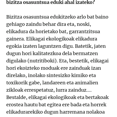
bizitza osasuntsua eduki ahal izateko?
Bizitza osasuntsua edukitzeko arlo bat baino
gehiago zaindu behar dira eta, noski,
elikadura da horietako bat, garrantzitsua
gainera. Elikagai ekologikoak elikadura
egokia izaten laguntzen digu. Batetik, jaten
dugun hori kalitatezkoa dela bermatzen
digulako (nutritiboki). Eta, bestetik, elikagai
hori ekoizteko moduak ere zainduak izan
direlako, inolako sintesizko kimiko eta
toxikorik gabe, landareen eta animalien
zikloak errespetatuz, lurra zainduz....
Bestalde, elikagai ekologikoak eta bertakoak
erostea hautu bat egitea ere bada eta horrek
elikadurarekiko dugun harremana nolakoa