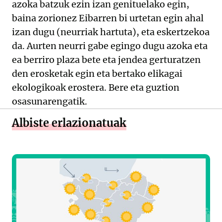
azoka batzuk ezin izan genituelako egin,
baina zorionez Eibarren bi urtetan egin ahal
izan dugu (neurriak hartuta), eta eskertzekoa
da. Aurten neurri gabe egingo dugu azoka eta
ea berriro plaza bete eta jendea gerturatzen
den erosketak egin eta bertako elikagai
ekologikoak erostera. Bere eta guztion
osasunarengatik.
Albiste erlazionatuak