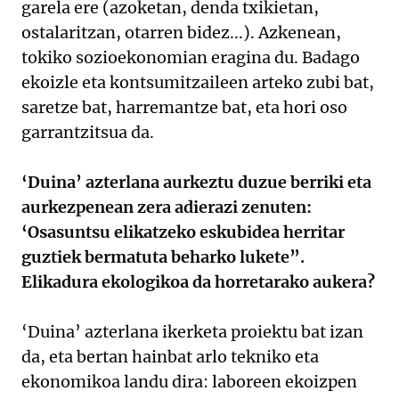
garela ere (azoketan, denda txikietan,
ostalaritzan, otarren bidez...). Azkenean,
tokiko sozioekonomian eragina du. Badago
ekoizle eta kontsumitzaileen arteko zubi bat,
saretze bat, harremantze bat, eta hori oso
garrantzitsua da.
‘Duina’ azterlana aurkeztu duzue berriki eta
aurkezpenean zera adierazi zenuten:
‘Osasuntsu elikatzeko eskubidea herritar
guztiek bermatuta beharko lukete”.
Elikadura ekologikoa da horretarako aukera?
‘Duina’ azterlana ikerketa proiektu bat izan
da, eta bertan hainbat arlo tekniko eta
ekonomikoa landu dira: laboreen ekoizpen