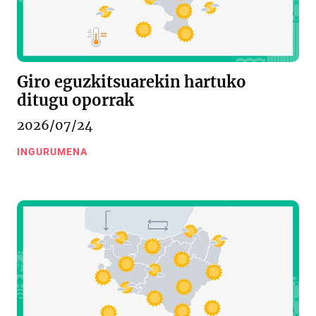
Giro eguzkitsuarekin hartuko
ditugu oporrak
2026/07/24
INGURUMENA