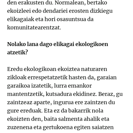
den erakusten du. Normalean, bertako
ekoizleei edo dendariei erosten dizkiegu
elikagaiak eta hori osasuntsua da
komunitatearentzat.
Nolako lana dago elikagai ekologikoen
atzetik?
Eredu ekologikoan ekoiztea naturaren
zikloak errespetatzetik hasten da, garaian
garaikoa izatetik, lurra emankor
mantentzetik, kutsadura ekidinez. Beraz, gu
zaintzeaz aparte, ingurua ere zaintzen du
gure ereduak. Eta ez da bakarrik nola
ekoizten den, baita salmenta ahalik eta
zuzenena eta gertukoena egiten saiatzen