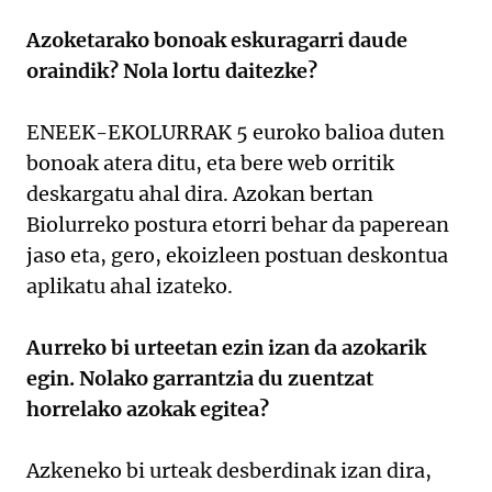
Azoketarako bonoak eskuragarri daude
oraindik? Nola lortu daitezke?
ENEEK-EKOLURRAK 5 euroko balioa duten
bonoak atera ditu, eta bere web orritik
deskargatu ahal dira. Azokan bertan
Biolurreko postura etorri behar da paperean
jaso eta, gero, ekoizleen postuan deskontua
aplikatu ahal izateko.
Aurreko bi urteetan ezin izan da azokarik
egin. Nolako garrantzia du zuentzat
horrelako azokak egitea?
Azkeneko bi urteak desberdinak izan dira,