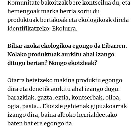
Komunitate bakoitzak bere kontseilua du, eta
hemengoak marka berria sortu du
produktuak bertakoak eta ekologikoak direla
identifikatzeko: Ekolurra.
Bihar azoka ekologikoa egongo da Eibarren.
Nolako produktuak aurkitu ahal izango
ditugu bertan? Nongo ekoizleak?
Otarra betetzeko makina produktu egongo
dira eta denetik aurkitu ahal izango dugu:
barazkiak, gazta, eztia, kontserbak, olioa,
ogia, pasta... Ekoizle gehienak gipuzkoarrak
izango dira, baina alboko herrialdeetako
baten bat ere egongo da.