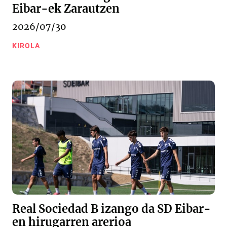
Eibar-ek Zarautzen
2026/07/30
KIROLA
Real Sociedad B izango da SD Eibar-
en hirugarren arerioa