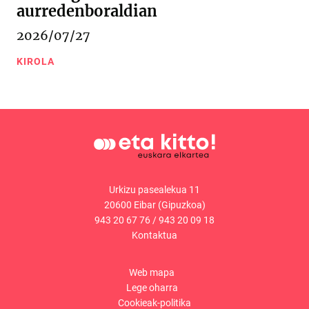
aurredenboraldian
2026/07/27
KIROLA
Urkizu pasealekua 11
20600 Eibar (Gipuzkoa)
943 20 67 76
/
943 20 09 18
Kontaktua
Web mapa
Lege oharra
Cookieak-politika