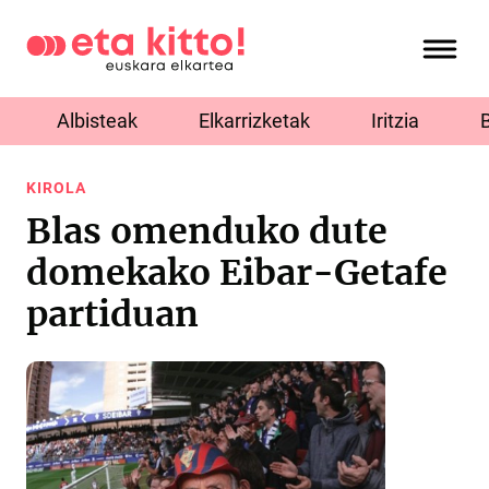
Albisteak
Elkarrizketak
Iritzia
KIROLA
Blas omenduko dute
domekako Eibar-Getafe
partiduan