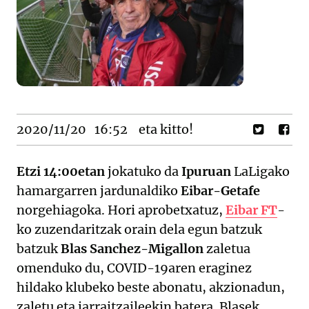
2020/11/20
16:52
eta kitto!
Etzi 14:00etan
jokatuko da
Ipuruan
LaLigako
hamargarren jardunaldiko
Eibar-Getafe
norgehiagoka. Hori aprobetxatuz,
Eibar FT
-
ko zuzendaritzak orain dela egun batzuk
batzuk
Blas Sanchez-Migallon
zaletua
omenduko du, COVID-19aren eraginez
hildako klubeko beste abonatu, akzionadun,
zaletu eta jarraitzaileekin batera. Blasek