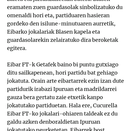
eramaten zuen guardasolak sinbolizatuko du
omenaldi hori eta, partiduaren hasieran
gordeko den isilune-minutuaren aurretik,
Eibarko jokalariak Blasen kapela eta
guardasolarekin zelairatuko dira beroketak
egitera.
Eibar FT-k Getafek baino bi puntu gutxiago
ditu sailkapenean, hori partidu bat gehiago
jokatuta. Orain arte eibartarrek ezin izan dute
partidurik irabazi Ipuruan eta madrildarrei
gauza bera gertatu zaie etxetik kanpo
jokatutako partiduetan. Hala ere, Cucurella
Eibar FT-ko jokalari-ohiaren taldeak ez du
galdu azken denboraldietan Ipuruan
jokatutako neurketetan. Eibarrek bost