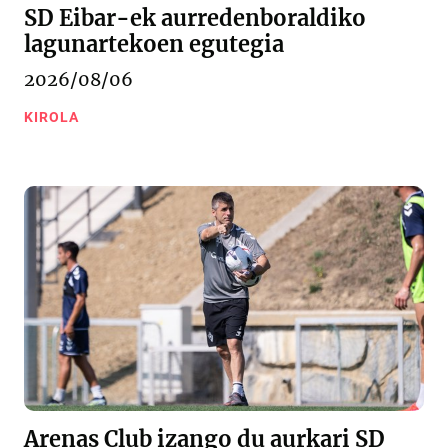
SD Eibar-ek aurredenboraldiko
lagunartekoen egutegia
2026/08/06
KIROLA
Arenas Club izango du aurkari SD