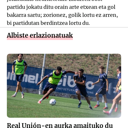
partidu jokatu ditu orain arte etxean eta gol
bakarra sartu; zorionez, golik lortu ez arren,
bi partidutan berdintzea lortu du.
Albiste erlazionatuak
Real Unión-en aurka amaituko du