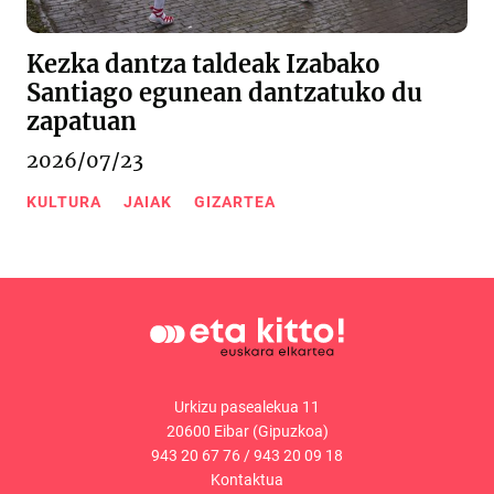
Kezka dantza taldeak Izabako
Santiago egunean dantzatuko du
zapatuan
2026/07/23
KULTURA
JAIAK
GIZARTEA
Urkizu pasealekua 11
20600 Eibar (Gipuzkoa)
943 20 67 76
/
943 20 09 18
Kontaktua