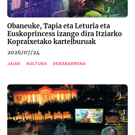
Obaneuke, Tapia eta Leturia eta
Euskoprincess izango dira Itziarko
Kopraixetako kartelburuak
2026/07/24
JAIAK
KULTURA
DEBABARRENA