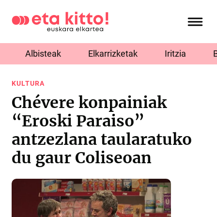
Albisteak
Elkarrizketak
Iritzia
KULTURA
Chévere konpainiak
“Eroski Paraiso”
antzezlana taularatuko
du gaur Coliseoan