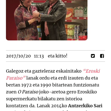
2017/10/20
11:13
eta kitto!
Galegoz eta gazteleraz eskainitako
“Eroski
Paraiso”
lanak ordu eta erdi irauten du eta
bertan 1972 eta 1990 bitartean funtzionatu
zuen
O Paraiso
joko-aretoa gero Eroskiko
supermerkatu bilakatu zen istorioa
kontatzen da. Lanak 2014ko
Antzerkiko Sari