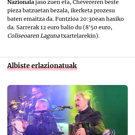
Nazionala
jaso zuen eta, Chévereren beste
pieza batzuetan bezala, ikerketa prozesu
baten emaitza da. Funtzioa 20:30ean hasiko
da. Sarrerak 12 euro balio du (8'50 euro,
Coliseoaren Laguna
txartelarekin).
Albiste erlazionatuak