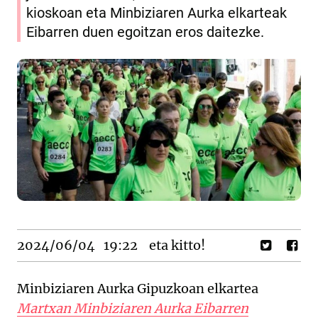
kioskoan eta Minbiziaren Aurka elkarteak
Eibarren duen egoitzan eros daitezke.
2024/06/04
19:22
eta kitto!
Minbiziaren Aurka Gipuzkoan elkartea
Martxan Minbiziaren Aurka Eibarren