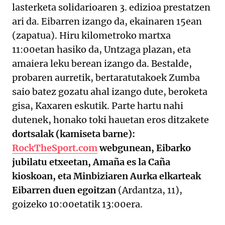
lasterketa solidarioaren 3. edizioa prestatzen
ari da. Eibarren izango da, ekainaren 15ean
(zapatua). Hiru kilometroko martxa
11:00etan hasiko da, Untzaga plazan, eta
amaiera leku berean izango da. Bestalde,
probaren aurretik, bertaratutakoek Zumba
saio batez gozatu ahal izango dute, beroketa
gisa, Kaxaren eskutik. Parte hartu nahi
dutenek, honako toki hauetan eros ditzakete
dortsalak (kamiseta barne):
RockTheSport.com
webgunean, Eibarko
jubilatu etxeetan, Amaña es la Caña
kioskoan, eta Minbiziaren Aurka elkarteak
Eibarren duen egoitzan
(Ardantza, 11),
goizeko 10:00etatik 13:00era.