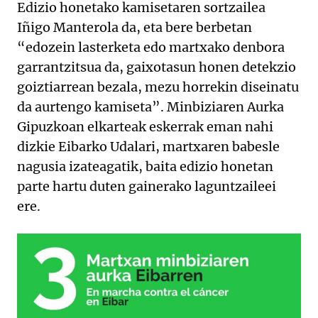
Edizio honetako kamisetaren sortzailea
Iñigo Manterola da, eta bere berbetan
“edozein lasterketa edo martxako denbora
garrantzitsua da, gaixotasun honen detekzio
goiztiarrean bezala, mezu horrekin diseinatu
da aurtengo kamiseta”. Minbiziaren Aurka
Gipuzkoan elkarteak eskerrak eman nahi
dizkie Eibarko Udalari, martxaren babesle
nagusia izateagatik, baita edizio honetan
parte hartu duten gainerako laguntzaileei
ere.