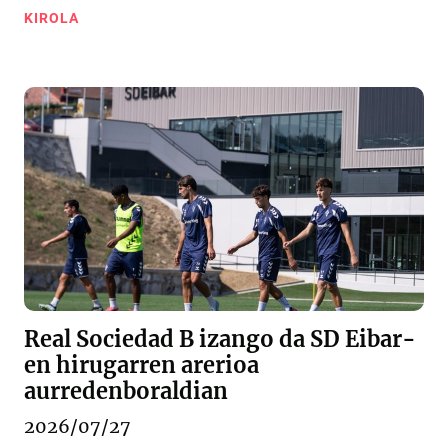
KIROLA
Real Sociedad B izango da SD Eibar-
en hirugarren arerioa
aurredenboraldian
2026/07/27