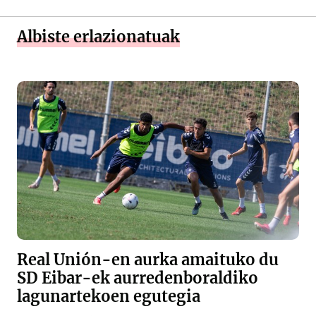
Albiste erlazionatuak
Real Unión-en aurka amaituko du
SD Eibar-ek aurredenboraldiko
lagunartekoen egutegia