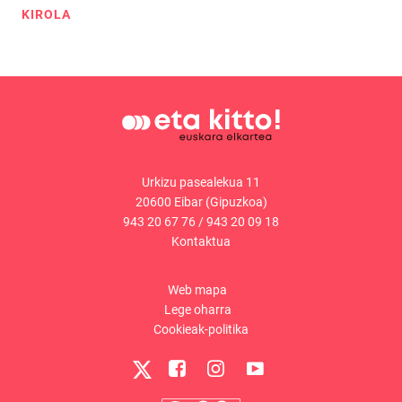
KIROLA
Urkizu pasealekua 11
20600 Eibar (Gipuzkoa)
943 20 67 76
/
943 20 09 18
Kontaktua
Web mapa
Lege oharra
Cookieak-politika