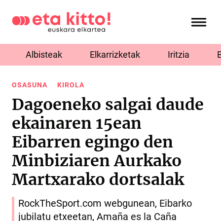
Albisteak
Elkarrizketak
Iritzia
OSASUNA
KIROLA
Dagoeneko salgai daude
ekainaren 15ean
Eibarren egingo den
Minbiziaren Aurkako
Martxarako dortsalak
RockTheSport.com webgunean, Eibarko
jubilatu etxeetan, Amaña es la Caña