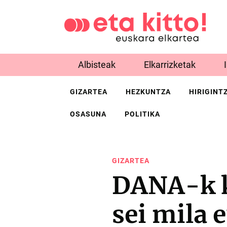
Albisteak
Elkarrizketak
GIZARTEA
HEZKUNTZA
HIRIGINT
OSASUNA
POLITIKA
GIZARTEA
DANA-k k
sei mila 