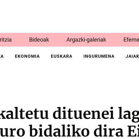
Iritzia
Bideoak
Argazki-galeriak
Efeme
ZA
EKONOMIA
EUSKARA
INGURUMENA
JAIA
altetu dituenei la
euro bidaliko dira E