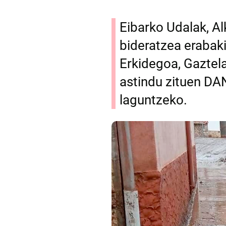
Eibarko Udalak, A
bideratzea erabaki
Erkidegoa, Gaztel
astindu zituen DAN
laguntzeko.