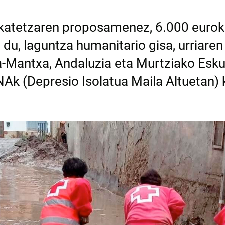
lkatetzaren proposamenez, 6.000 eurok
 du, laguntza humanitario gisa, urriare
a-Mantxa, Andaluzia eta Murtziako Esk
Ak (Depresio Isolatua Maila Altuetan) 