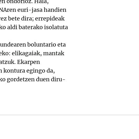
en ondorioz. Hala,
ANAren euri-jasa handien
ez bete dira; errepideak
ko aldi baterako isolatuta
undearen boluntario eta
zeko: elikagaiak, mantak
batzuk. Ekarpen
 kontura egingo da,
ko gordetzen duen diru-