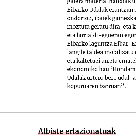
galera material handiak u
Eibarko Udalak erantzun e
ondorioz, ibaiek gainezka
moztuta geratu dira, eta k
eta larrialdi-egoeran ego
Eibarko laguntza Eibar-E
langile taldea mobilizatu
eta kaltetuei arreta emat
ekonomiko hau ‘Hondamen
Udalak urtero bere udal-
kopuruaren barruan”.
Albiste erlazionatuak