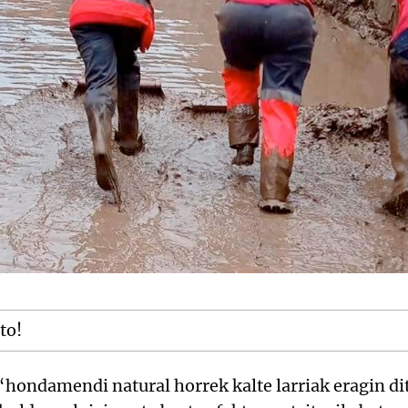
tto!
“hondamendi natural horrek kalte larriak eragin dit