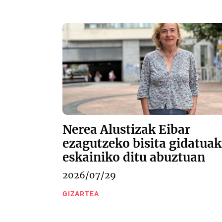
Nerea Alustizak Eibar
ezagutzeko bisita gidatuak
eskainiko ditu abuztuan
2026/07/29
GIZARTEA