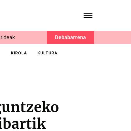
rideak
Debabarrena
K
KIROLA
KULTURA
guntzeko
ibartik