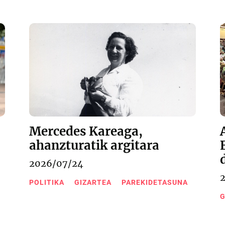
Mercedes Kareaga,
ahanzturatik argitara
2026/07/24
POLITIKA
GIZARTEA
PAREKIDETASUNA
G