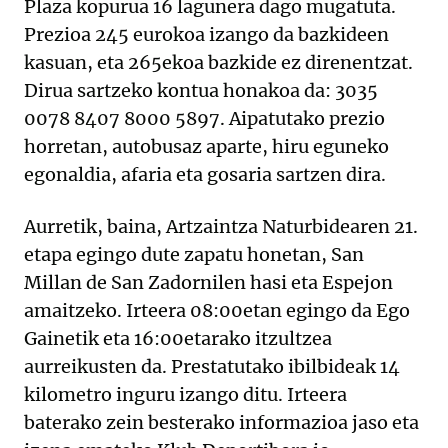
Plaza kopurua 16 lagunera dago mugatuta.
Prezioa 245 eurokoa izango da bazkideen
kasuan, eta 265ekoa bazkide ez direnentzat.
Dirua sartzeko kontua honakoa da: 3035
0078 8407 8000 5897. Aipatutako prezio
horretan, autobusaz aparte, hiru eguneko
egonaldia, afaria eta gosaria sartzen dira.
Aurretik, baina, Artzaintza Naturbidearen 21.
etapa egingo dute zapatu honetan, San
Millan de San Zadornilen hasi eta Espejon
amaitzeko. Irteera 08:00etan egingo da Ego
Gainetik eta 16:00etarako itzultzea
aurreikusten da. Prestatutako ibilbideak 14
kilometro inguru izango ditu. Irteera
baterako zein besterako informazioa jaso eta