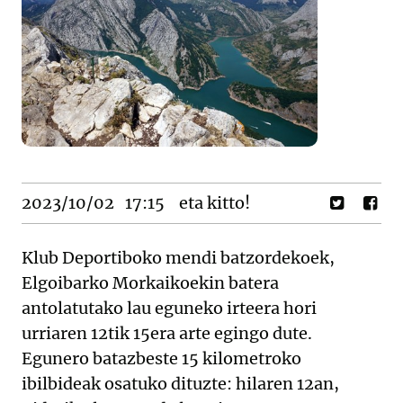
2023/10/02
17:15
eta kitto!
Klub Deportiboko mendi batzordekoek,
Elgoibarko Morkaikoekin batera
antolatutako lau eguneko irteera hori
urriaren 12tik 15era arte egingo dute.
Egunero batazbeste 15 kilometroko
ibilbideak osatuko dituzte: hilaren 12an,