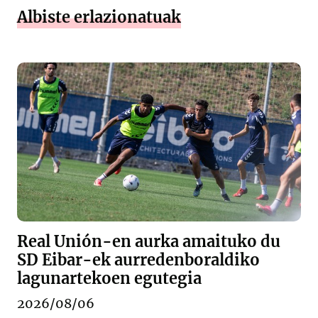
Albiste erlazionatuak
Real Unión-en aurka amaituko du
SD Eibar-ek aurredenboraldiko
lagunartekoen egutegia
2026/08/06