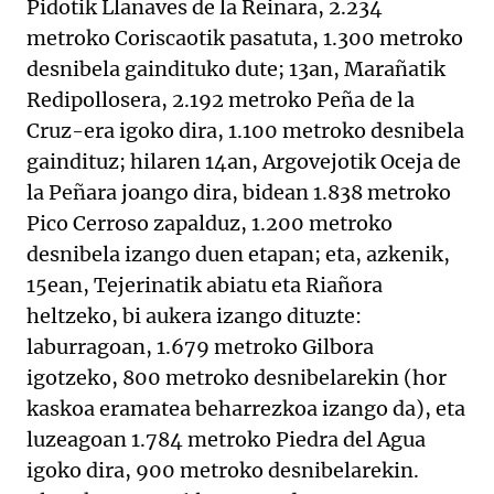
Pidotik Llanaves de la Reinara, 2.234
metroko Coriscaotik pasatuta, 1.300 metroko
desnibela gaindituko dute; 13an, Marañatik
Redipollosera, 2.192 metroko Peña de la
Cruz-era igoko dira, 1.100 metroko desnibela
gaindituz; hilaren 14an, Argovejotik Oceja de
la Peñara joango dira, bidean 1.838 metroko
Pico Cerroso zapalduz, 1.200 metroko
desnibela izango duen etapan; eta, azkenik,
15ean, Tejerinatik abiatu eta Riañora
heltzeko, bi aukera izango dituzte:
laburragoan, 1.679 metroko Gilbora
igotzeko, 800 metroko desnibelarekin (hor
kaskoa eramatea beharrezkoa izango da), eta
luzeagoan 1.784 metroko Piedra del Agua
igoko dira, 900 metroko desnibelarekin.