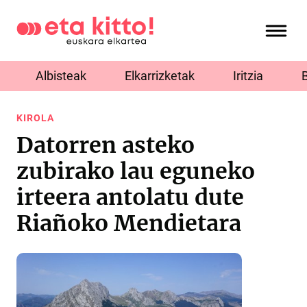
Albisteak
Elkarrizketak
Iritzia
KIROLA
Datorren asteko
zubirako lau eguneko
irteera antolatu dute
Riañoko Mendietara