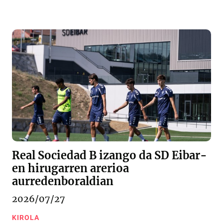
Real Sociedad B izango da SD Eibar-
en hirugarren arerioa
aurredenboraldian
2026/07/27
KIROLA