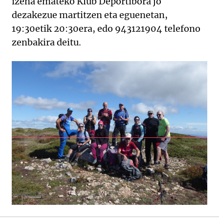
izena emateko Klub Deportibora jo
dezakezue martitzen eta eguenetan,
19:30etik 20:30era, edo 943121904 telefono
zenbakira deitu.