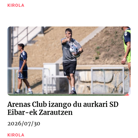
KIROLA
Arenas Club izango du aurkari SD
Eibar-ek Zarautzen
2026/07/30
KIROLA