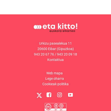
Urkizu pasealekua 11
20600 Eibar (Gipuzkoa)
943 20 67 76
/
943 20 09 18
Kontaktua
Web mapa
Lege oharra
Cookieak-politika