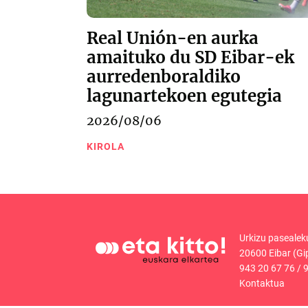
Real Unión-en aurka
amaituko du SD Eibar-ek
aurredenboraldiko
lagunartekoen egutegia
2026/08/06
KIROLA
Urkizu pasealek
20600 Eibar (Gi
943 20 67 76
/
9
Kontaktua