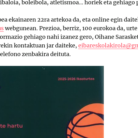
kibaloia, boleibola, atletismoa… horiek eta gehiago
ea ekainaren 22ra artekoa da, eta online egin daite
us
webgunean. Prezioa, berriz, 100 eurokoa da, urt
formazio gehiago nahi izanez gero, Oihane Saraske
ekin kontaktuan jar daiteke,
eibareskolakirola@g
telefono zenbakira deituta.