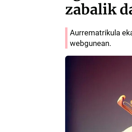
zabalik d
Aurrematrikula eka
webgunean.