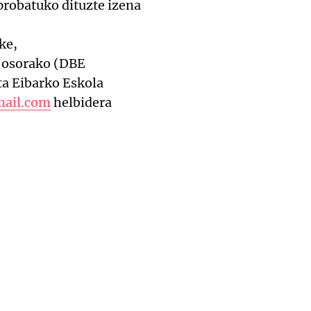
 probatuko dituzte izena
ke,
e osorako (DBE
ta Eibarko Eskola
mail.com
helbidera