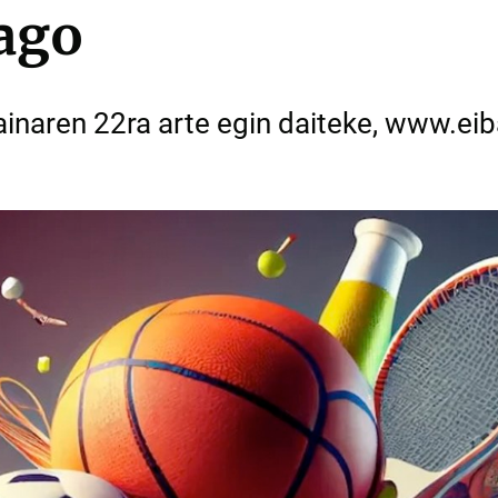
ago
inaren 22ra arte egin daiteke, www.eib