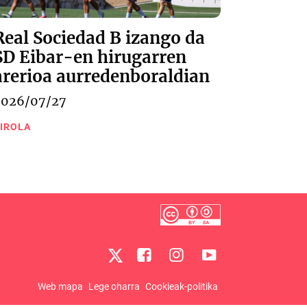
Real Sociedad B izango da
SD Eibar-en hirugarren
arerioa aurredenboraldian
2026/07/27
IROLA
Web mapa
Lege oharra
Cookieak-politika