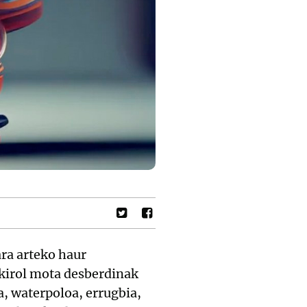
ra arteko haur
kirol mota desberdinak
, waterpoloa, errugbia,