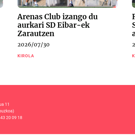
Arenas Club izango du
aurkari SD Eibar-ek
Zarautzen
2026/07/30
KIROLA
K
ua 11
puzkoa)
43 20 09 18