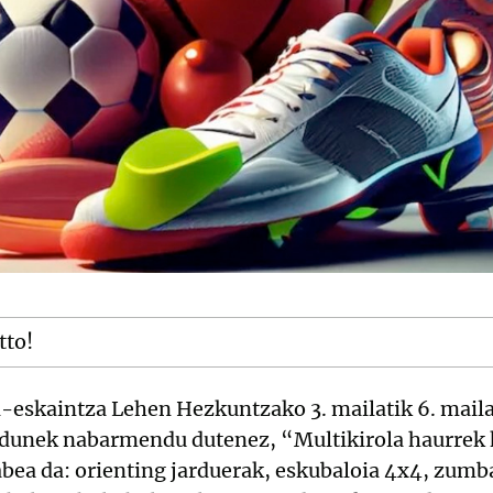
tto!
l-eskaintza Lehen Hezkuntzako 3. mailatik 6. maila
radunek nabarmendu dutenez, “Multikirola haurrek 
bea da: orienting jarduerak, eskubaloia 4x4, zumba