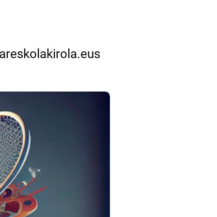
areskolakirola.eus