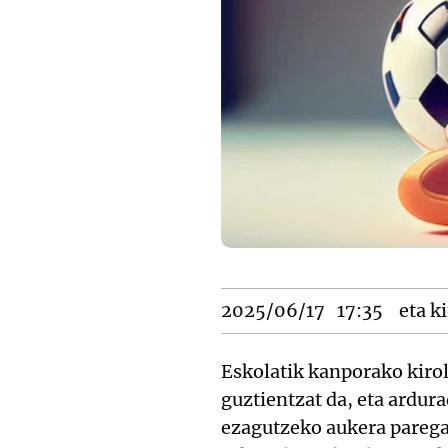
2025/06/17
17:35
eta ki
Eskolatik kanporako kiro
guztientzat da, eta ardu
ezagutzeko aukera parega