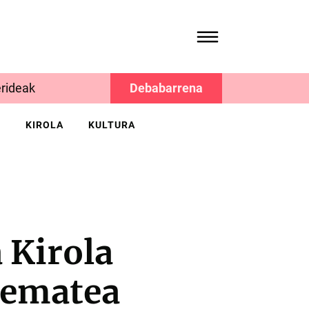
rideak
Debabarrena
K
KIROLA
KULTURA
 Kirola
-ematea