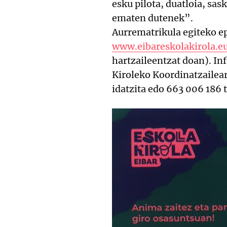
esku pilota, duatloia, sas
ematen dutenek”.
Aurrematrikula egiteko ep
www.eibareskolakirola.e
hartzaileentzat doan). In
Kiroleko Koordinatzailear
idatzita edo 663 006 186 