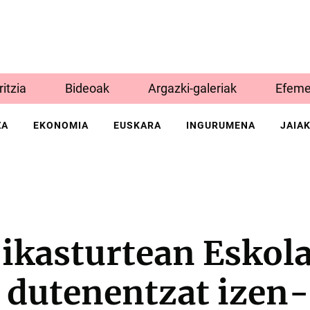
Iritzia
Bideoak
Argazki-galeriak
Efeme
ZA
EKONOMIA
EUSKARA
INGURUMENA
JAIA
ikasturtean Eskola
i dutenentzat izen