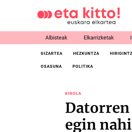
Albisteak
Elkarrizketak
GIZARTEA
HEZKUNTZA
HIRIGINT
OSASUNA
POLITIKA
KIROLA
Datorren 
egin nah