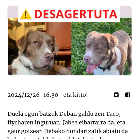
2024/12/26
16:30
eta kitto!
Duela egun batzuk Deban galdu zen Taco,
flycharen inguruan. Jabea eibartarra da, eta
gaur goizean Debako hondartzatik abiatu da