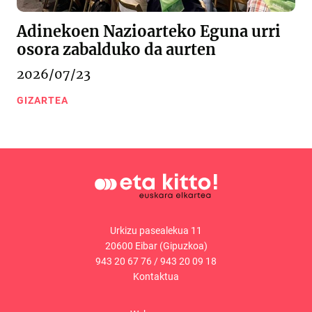
Adinekoen Nazioarteko Eguna urri
osora zabalduko da aurten
2026/07/23
GIZARTEA
Urkizu pasealekua 11
20600 Eibar (Gipuzkoa)
943 20 67 76
/
943 20 09 18
Kontaktua