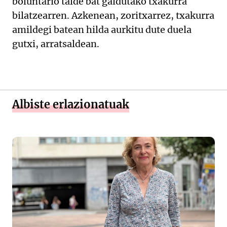
boluntario talde bat galdutako txakurra
bilatzearren. Azkenean, zoritxarrez, txakurra
amildegi batean hilda aurkitu dute duela
gutxi, arratsaldean.
Albiste erlazionatuak