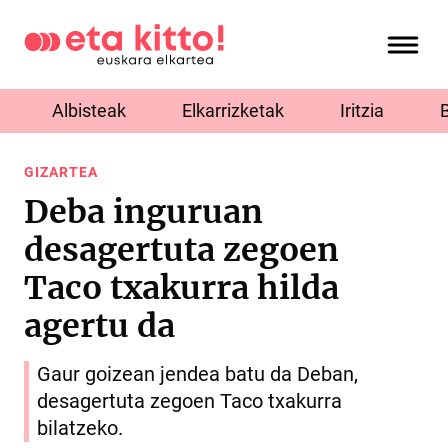
Albisteak
Elkarrizketak
Iritzia
GIZARTEA
Deba inguruan
desagertuta zegoen
Taco txakurra hilda
agertu da
Gaur goizean jendea batu da Deban,
desagertuta zegoen Taco txakurra
bilatzeko.