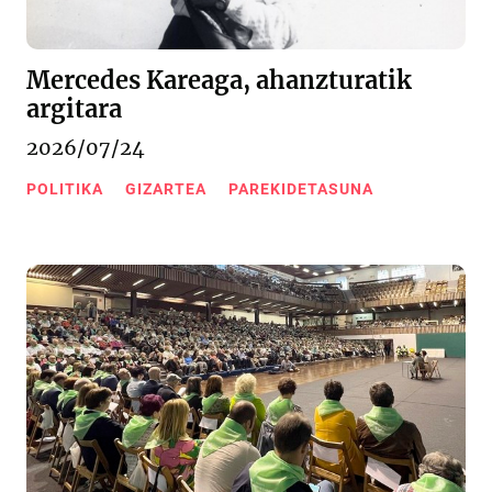
Mercedes Kareaga, ahanzturatik
argitara
2026/07/24
POLITIKA
GIZARTEA
PAREKIDETASUNA