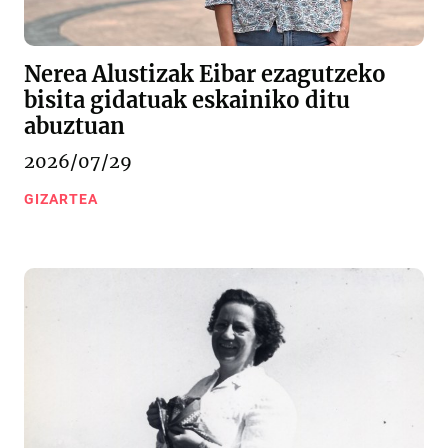
Nerea Alustizak Eibar ezagutzeko
bisita gidatuak eskainiko ditu
abuztuan
2026/07/29
GIZARTEA