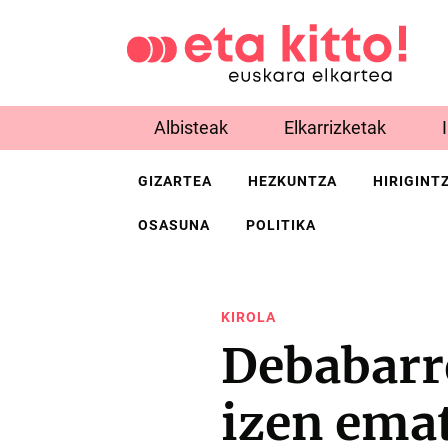
Albisteak
Elkarrizketak
GIZARTEA
HEZKUNTZA
HIRIGINT
OSASUNA
POLITIKA
KIROLA
Debabarr
izen emat