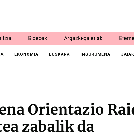
Iritzia
Bideoak
Argazki-galeriak
Efeme
ZA
EKONOMIA
EUSKARA
INGURUMENA
JAIA
ena Orientazio Ra
ea zabalik da