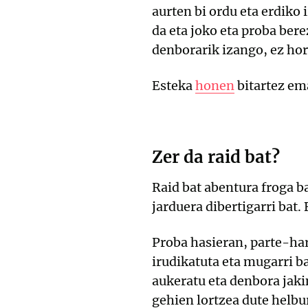
aurten bi ordu eta erdiko
da eta joko eta proba bere
denborarik izango, ez hori
Esteka
honen
bitartez em
Zer da raid bat?
Raid bat abentura froga ba
jarduera dibertigarri bat.
Proba hasieran, parte-ha
irudikatuta eta mugarri b
aukeratu eta denbora jaki
gehien lortzea dute helbu