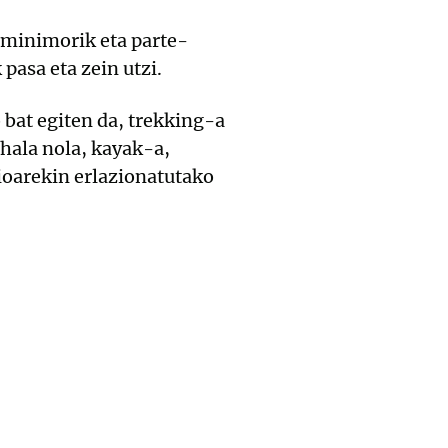
o minimorik eta parte-
pasa eta zein utzi.
 bat egiten da, trekking-a
hala nola, kayak-a,
ioarekin erlazionatutako