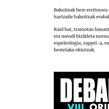
Bakoitzak bere erritmora 
hartzaile bakoitzak erabak
Raid bat, tramotan banatz
eta mendi bizikleta norma
espeleologia, rappel-a, e
bestelako ekintzak.