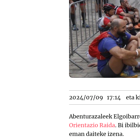
2024/07/09
17:14
eta k
Abenturazaleek Elgoibarre
Orientazio Raida
. Bi ibil
eman daiteke izena.