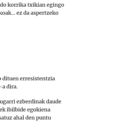
edo korrika txikian egingo
fikoak… ez da aspertzeko
o dituen erresistentzia
-a dira.
mugarri ezberdinak daude
ek ibilbide egokiena
satuz ahal den puntu