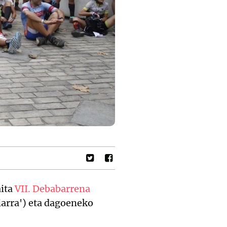
aita
VII. Debabarrena
liarra') eta dagoeneko