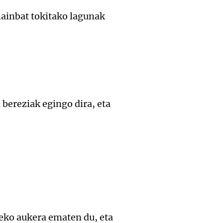
ainbat tokitako lagunak
 bereziak egingo dira, eta
iteko aukera ematen du, eta