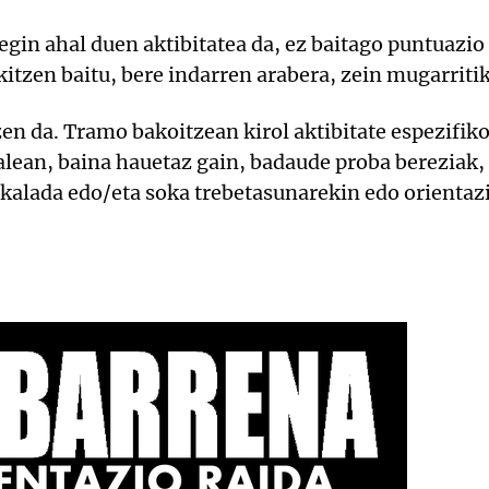
egin ahal duen aktibitatea da, ez baitago puntuazi
itzen baitu, bere indarren arabera, zein mugarritik 
en da. Tramo bakoitzean kirol aktibitate espezifiko
lean, baina hauetaz gain, badaude proba bereziak, 
skalada edo/eta soka trebetasunarekin edo orientaz