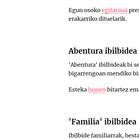
Egun osoko
egitaraua
pre
erakarriko dituelarik.
Abentura ibilbidea
'Abentura' ibilbideak bi 
bigarrengoan mendiko bizi
Esteka
honen
bitartez em
'Familia' ibilbidea
Ibilbide familiarrak, best