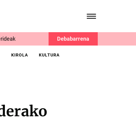
rideak
Debabarrena
K
KIROLA
KULTURA
iderako