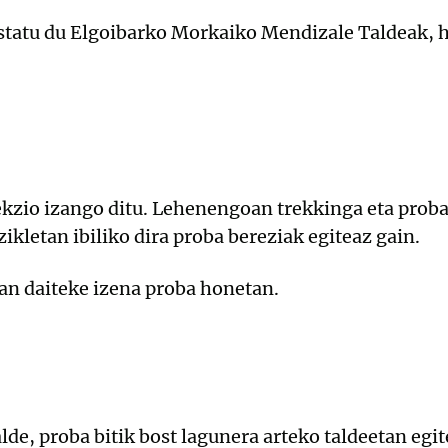
statu du Elgoibarko Morkaiko Mendizale Taldeak, h
sekzio izango ditu. Lehenengoan trekkinga eta proba
kletan ibiliko dira proba bereziak egiteaz gain.
an daiteke izena proba honetan.
alde, proba bitik bost lagunera arteko taldeetan eg