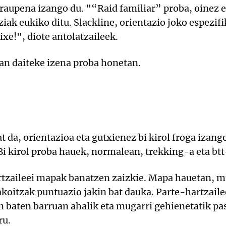
 iraupena izango du. "“Raid familiar” proba, oinez 
ziak eukiko ditu. Slackline, orientazio joko espezi
xe!", diote antolatzaileek.
an daiteke izena proba honetan.
t da, orientazioa eta gutxienez bi kirol froga izang
 Bi kirol proba hauek, normalean, trekking-a eta btt
rtzaileei mapak banatzen zaizkie. Mapa hauetan, 
akoitzak puntuazio jakin bat dauka. Parte-hartzaile
n baten barruan ahalik eta mugarri gehienetatik pa
ru.