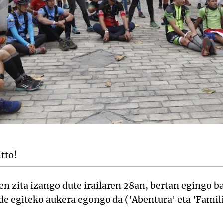
itto!
n zita izango dute irailaren 28an, bertan egingo b
bide egiteko aukera egongo da ('Abentura' eta 'Fami