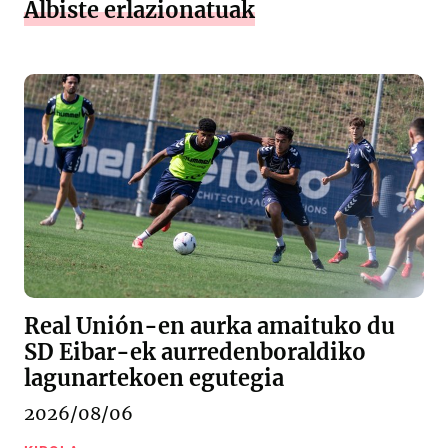
Albiste erlazionatuak
Real Unión-en aurka amaituko du
SD Eibar-ek aurredenboraldiko
lagunartekoen egutegia
2026/08/06