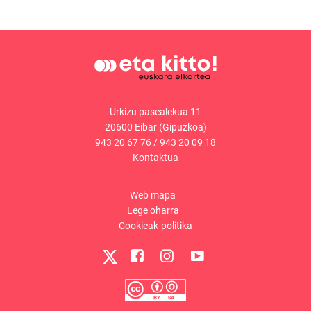
Urkizu pasealekua 11
20600 Eibar (Gipuzkoa)
943 20 67 76
/
943 20 09 18
Kontaktua
Web mapa
Lege oharra
Cookieak-politika