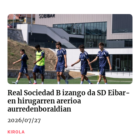
Real Sociedad B izango da SD Eibar-
en hirugarren arerioa
aurredenboraldian
2026/07/27
KIROLA