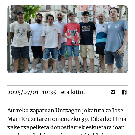
2025/07/01
10:35
eta kitto!
Aurreko zapatuan Untzagan jokatutako Jose
Mari Kruzetaren omenezko 39. Eibarko Hiria
xake txapelketa donostiarrek eskuetara joan