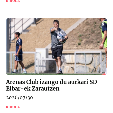
KIROLA
Arenas Club izango du aurkari SD
Eibar-ek Zarautzen
2026/07/30
KIROLA