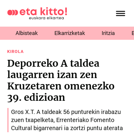
Albisteak
Elkarrizketak
Iritzia
KIROLA
Deporreko A taldea
laugarren izan zen
Kruzetaren omenezko
39. edizioan
Gros X.T. A taldeak 56 punturekin irabazu
zuen txapelketa, Errenteriako Fomento
Cultural bigarrenari ia zortzi puntu aterata