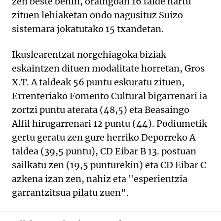
zen beste behin, oraingoan 16 talde hartu
zituen lehiaketan ondo nagusituz Suizo
sistemara jokatutako 15 txandetan.
Ikuslearentzat norgehiagoka biziak
eskaintzen dituen modalitate horretan, Gros
X.T. A taldeak 56 puntu eskuratu zituen,
Errenteriako Fomento Cultural bigarrenari ia
zortzi puntu aterata (48,5) eta Beasaingo
Alfil hirugarrenari 12 puntu (44). Podiumetik
gertu geratu zen gure herriko Deporreko A
taldea (39,5 puntu), CD Eibar B 13. postuan
sailkatu zen (19,5 punturekin) eta CD Eibar C
azkena izan zen, nahiz eta "esperientzia
garrantzitsua pilatu zuen".