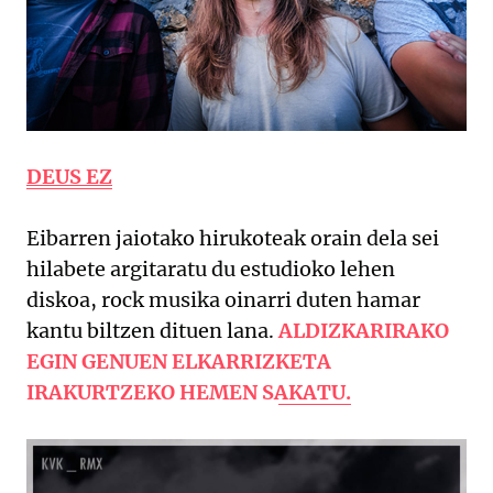
DEUS EZ
Eibarren jaiotako hirukoteak orain dela sei
hilabete argitaratu du estudioko lehen
diskoa, rock musika oinarri duten hamar
kantu biltzen dituen lana.
ALDIZKARIRAKO
EGIN GENUEN ELKARRIZKETA
IRAKURTZEKO HEMEN SAKATU.