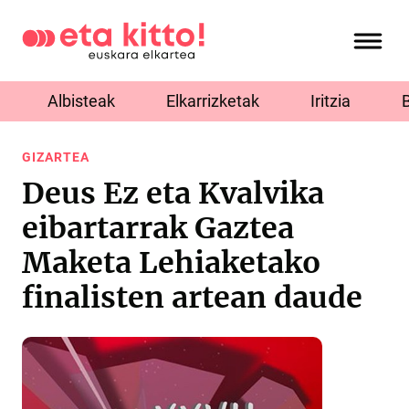
Albisteak
Elkarrizketak
Iritzia
GIZARTEA
Deus Ez eta Kvalvika
eibartarrak Gaztea
Maketa Lehiaketako
finalisten artean daude