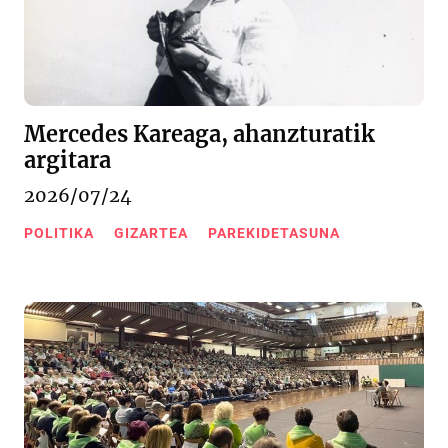
Mercedes Kareaga, ahanzturatik
argitara
2026/07/24
POLITIKA
GIZARTEA
PAREKIDETASUNA