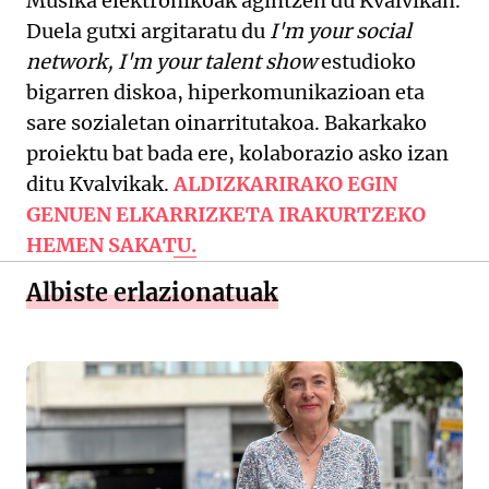
Musika elektronikoak agintzen du Kvalvikan.
Duela gutxi argitaratu du
I'm your social
network, I'm your talent show
estudioko
bigarren diskoa, hiperkomunikazioan eta
sare sozialetan oinarritutakoa. Bakarkako
proiektu bat bada ere, kolaborazio asko izan
ditu Kvalvikak.
ALDIZKARIRAKO EGIN
GENUEN ELKARRIZKETA IRAKURTZEKO
HEMEN SAKATU.
Albiste erlazionatuak