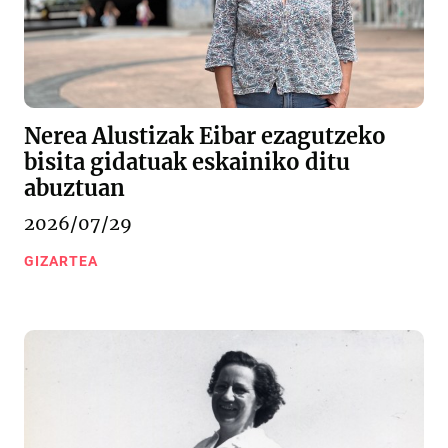
Nerea Alustizak Eibar ezagutzeko
bisita gidatuak eskainiko ditu
abuztuan
2026/07/29
GIZARTEA