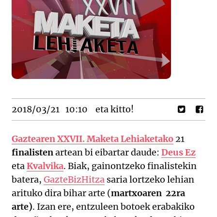
2018/03/21
10:10
eta kitto!
Gaztearen XXVII. Maketa Lehiaketako
21
finalisten
artean bi eibartar daude:
Deus Ez
eta
Kvalvika
. Biak, gainontzeko finalistekin
batera,
GazteBizHitza
saria lortzeko lehian
arituko dira bihar arte (
martxoaren 22ra
arte)
. Izan ere, entzuleen botoek erabakiko