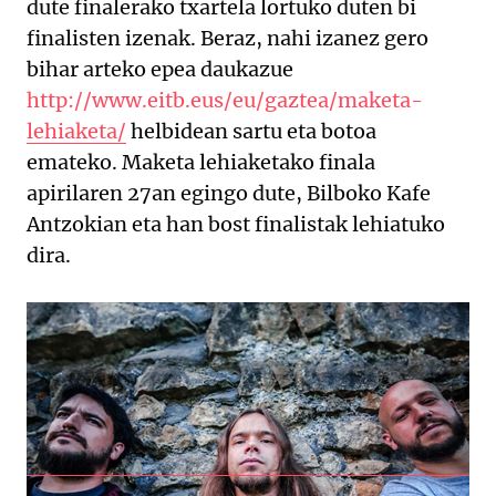
dute finalerako txartela lortuko duten bi
finalisten izenak. Beraz, nahi izanez gero
bihar arteko epea daukazue
http://www.eitb.eus/eu/gaztea/maketa-
lehiaketa/
helbidean sartu eta botoa
emateko. Maketa lehiaketako finala
apirilaren 27an egingo dute, Bilboko Kafe
Antzokian eta han bost finalistak lehiatuko
dira.