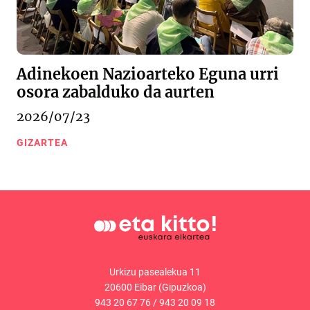
Adinekoen Nazioarteko Eguna urri
osora zabalduko da aurten
2026/07/23
GIZARTEA
Urkizu pasealekua 11
20600 Eibar (Gipuzkoa)
943 20 67 76
/
943 20 09 18