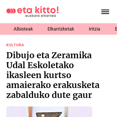
Albisteak
Elkarrizketak
Iritzia
KULTURA
Dibujo eta Zeramika
Udal Eskoletako
ikasleen kurtso
amaierako erakusketa
zabalduko dute gaur