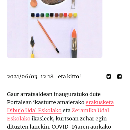
2021/06/03
12:18
eta kitto!
Gaur arratsaldean inauguratuko dute
Portalean ikasturte amaierako
erakusketa
Dibujo Udal Eskolako
eta
Zeramika Udal
Eskolako
ikasleek, kurtsoan zehar egin
dituzten lanekin. COVID-19aren aurkako