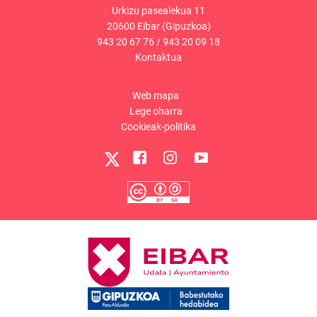
Urkizu pasealekua 11
20600 Eibar (Gipuzkoa)
943 20 67 76
/
943 20 09 18
Kontaktua
Web mapa
Lege oharra
Cookieak-politika