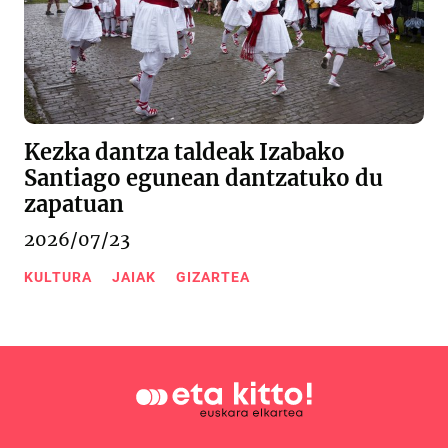
Kezka dantza taldeak Izabako
Santiago egunean dantzatuko du
zapatuan
2026/07/23
KULTURA
JAIAK
GIZARTEA