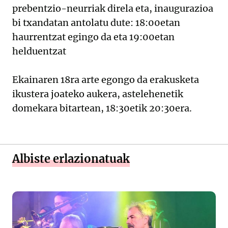
prebentzio-neurriak direla eta, inaugurazioa
bi txandatan antolatu dute: 18:00etan
haurrentzat egingo da eta 19:00etan
helduentzat
Ekainaren 18ra arte egongo da erakusketa
ikustera joateko aukera, astelehenetik
domekara bitartean, 18:30etik 20:30era.
Albiste erlazionatuak