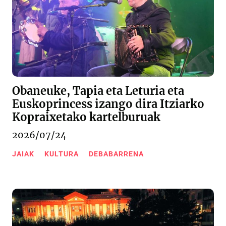
Obaneuke, Tapia eta Leturia eta
Euskoprincess izango dira Itziarko
Kopraixetako kartelburuak
2026/07/24
JAIAK
KULTURA
DEBABARRENA