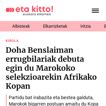
Albisteak
Elkarrizketak
Iritzia
KIROLA
Doha Benslaiman
errugbilariak debuta
egin du Marokoko
selekzioarekin Afrikako
Kopan
Partidu bat irabazita eta bestea galduta,
Marokok bigarren postuan amaitu du Kopa