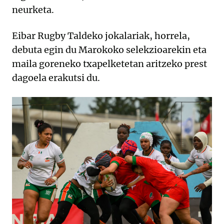
neurketa.
Eibar Rugby Taldeko jokalariak, horrela,
debuta egin du Marokoko selekzioarekin eta
maila goreneko txapelketetan aritzeko prest
dagoela erakutsi du.