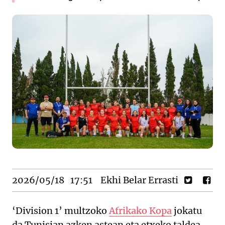
2026/05/18
17:51
Ekhi Belar Errasti
‘Division 1’ multzoko
Afrikako Kopa
jokatu
da Tunisian azken astean eta etxeko taldea