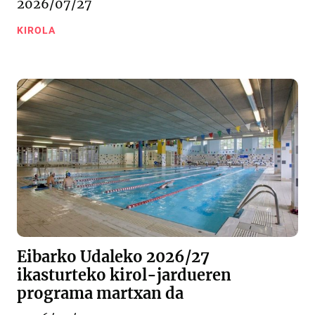
2026/07/27
KIROLA
Eibarko Udaleko 2026/27
ikasturteko kirol-jardueren
programa martxan da