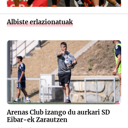
Albiste erlazionatuak
Arenas Club izango du aurkari SD
Eibar-ek Zarautzen