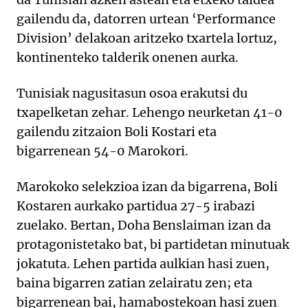
gailendu da, datorren urtean ‘Performance
Division’ delakoan aritzeko txartela lortuz,
kontinenteko talderik onenen aurka.
Tunisiak nagusitasun osoa erakutsi du
txapelketan zehar. Lehengo neurketan 41-0
gailendu zitzaion Boli Kostari eta
bigarrenean 54-0 Marokori.
Marokoko selekzioa izan da bigarrena, Boli
Kostaren aurkako partidua 27-5 irabazi
zuelako. Bertan, Doha Benslaiman izan da
protagonistetako bat, bi partidetan minutuak
jokatuta. Lehen partida aulkian hasi zuen,
baina bigarren zatian zelairatu zen; eta
bigarrenean bai, hamabostekoan hasi zuen