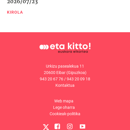
2026/07/23
KIROLA
Urkizu pasealekua 11
20600 Eibar (Gipuzkoa)
943 20 67 76
/
943 20 09 18
Kontaktua
Web mapa
Lege oharra
Cookieak-politika