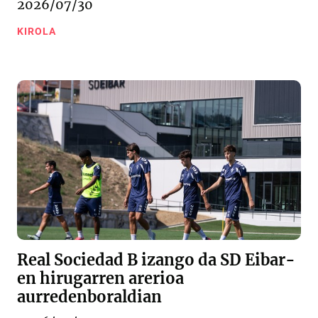
2026/07/30
KIROLA
Real Sociedad B izango da SD Eibar-
en hirugarren arerioa
aurredenboraldian