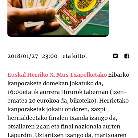
2018/01/27
23:00
eta kitto!
Euskal Herriko X. Mus Txapelketako
Eibarko
kanporaketa domekan jokatuko da,
16:00etatik aurrera Hirurok tabernan (izen-
ematea 20 eurokoa da, bikoteko). Herrietako
kanporaketak jokatu ondoren, zazpi
herrialdeetako finalen txanda izango da,
otsailaren 24an eta final nazionala aurten
Lapurdin, Uztaritzen izango da, martxoaren