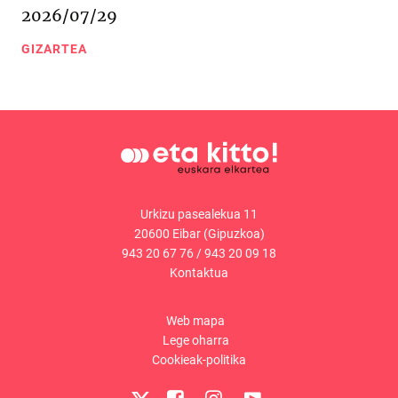
2026/07/29
GIZARTEA
Urkizu pasealekua 11
20600 Eibar (Gipuzkoa)
943 20 67 76
/
943 20 09 18
Kontaktua
Web mapa
Lege oharra
Cookieak-politika