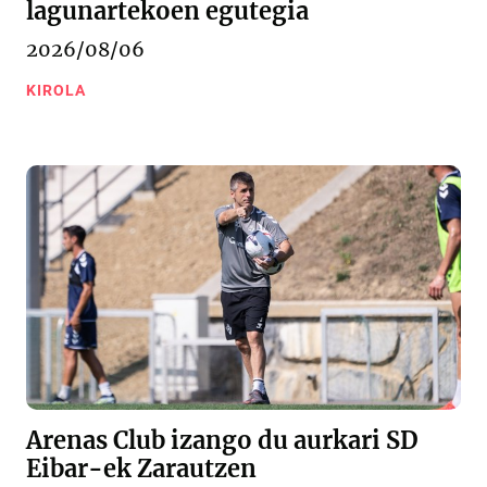
lagunartekoen egutegia
2026/08/06
KIROLA
Arenas Club izango du aurkari SD
Eibar-ek Zarautzen