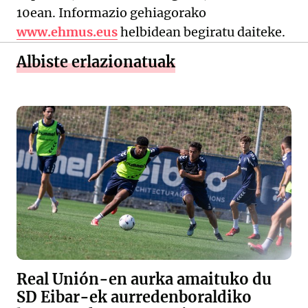
10ean. Informazio gehiagorako
www.ehmus.eus
helbidean begiratu daiteke.
Albiste erlazionatuak
Real Unión-en aurka amaituko du
SD Eibar-ek aurredenboraldiko