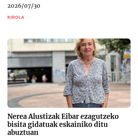
2026/07/30
KIROLA
Nerea Alustizak Eibar ezagutzeko
bisita gidatuak eskainiko ditu
abuztuan