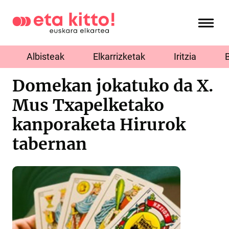
Albisteak
Elkarrizketak
Iritzia
Domekan jokatuko da X.
Mus Txapelketako
kanporaketa Hirurok
tabernan