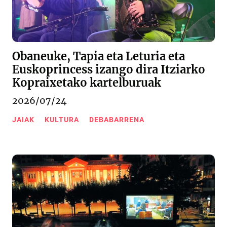
Obaneuke, Tapia eta Leturia eta
Euskoprincess izango dira Itziarko
Kopraixetako kartelburuak
2026/07/24
JAIAK
KULTURA
DEBABARRENA