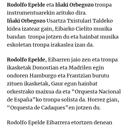
Rodolfo Epelde
eta
Iñaki Orbegozo
tronpa
instrumentuarekin arituko dira.
Iñaki Orbegozo
Usartza Txistulari Taldeko
kidea izateaz gain, Eibarko Cielito musika
bandan tronpa jotzen du eta hainbat musika
eskoletan tronpa irakaslea izan da.
Rodolfo Epelde
, Eibarren jaio zen eta tronpa
ikasketak Donostian eta Madrilen egin
ondoren Hamburgo eta Frantzian burutu
zituen ikasketak, Gaur egun hainbat
orkestrako maixua da eta “Orquesta Nacional
de España”ko tronpa solista da. Horrez gian,
“Orquesta de Cadaques”en jotzen du.
Rodolfo Epelde Eibarrera etortzen denean