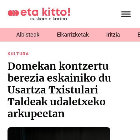
Albisteak
Elkarrizketak
Iritzia
KULTURA
Domekan kontzertu
berezia eskainiko du
Usartza Txistulari
Taldeak udaletxeko
arkupeetan