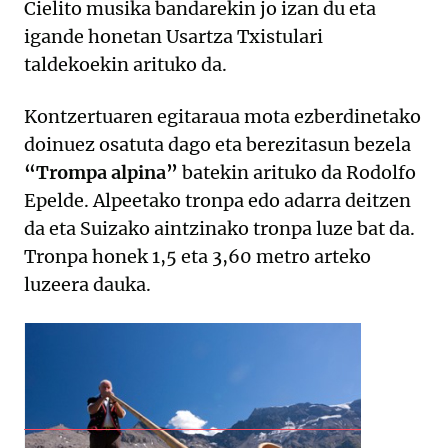
Cielito musika bandarekin jo izan du eta
igande honetan Usartza Txistulari
taldekoekin arituko da.
Kontzertuaren egitaraua mota ezberdinetako
doinuez osatuta dago eta berezitasun bezela
“Trompa alpina”
batekin arituko da Rodolfo
Epelde. Alpeetako tronpa edo adarra deitzen
da eta Suizako aintzinako tronpa luze bat da.
Tronpa honek 1,5 eta 3,60 metro arteko
luzeera dauka.