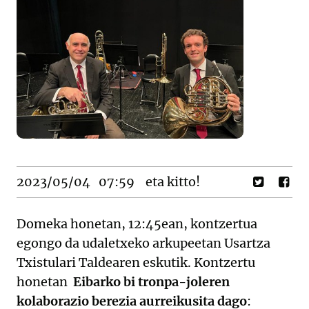
2023/05/04
07:59
eta kitto!
Domeka honetan, 12:45ean, kontzertua
egongo da udaletxeko arkupeetan Usartza
Txistulari Taldearen eskutik. Kontzertu
honetan
Eibarko bi tronpa-joleren
kolaborazio berezia aurreikusita dago
: