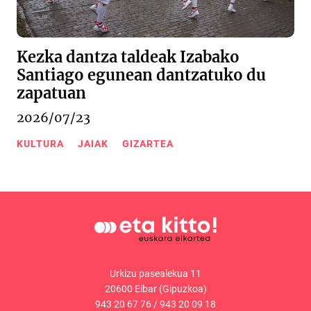
Kezka dantza taldeak Izabako
Santiago egunean dantzatuko du
zapatuan
2026/07/23
KULTURA
JAIAK
GIZARTEA
Urkizu pasealekua 11
20600 Eibar (Gipuzkoa)
943 20 67 76
/
943 20 09 18