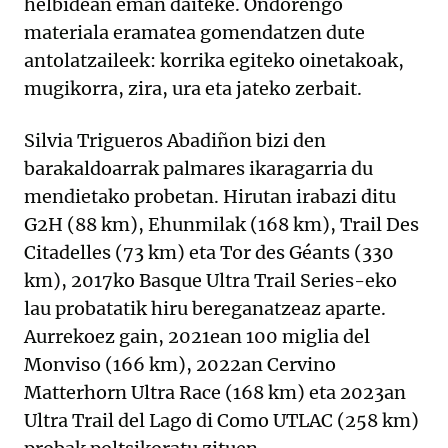
helbidean eman daiteke. Ondorengo
materiala eramatea gomendatzen dute
antolatzaileek: korrika egiteko oinetakoak,
mugikorra, zira, ura eta jateko zerbait.
Silvia Trigueros Abadiñon bizi den
barakaldoarrak palmares ikaragarria du
mendietako probetan. Hirutan irabazi ditu
G2H (88 km), Ehunmilak (168 km), Trail Des
Citadelles (73 km) eta Tor des Géants (330
km), 2017ko Basque Ultra Trail Series-eko
lau probatatik hiru bereganatzeaz aparte.
Aurrekoez gain, 2021ean 100 miglia del
Monviso (166 km), 2022an Cervino
Matterhorn Ultra Race (168 km) eta 2023an
Ultra Trail del Lago di Como UTLAC (258 km)