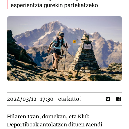
esperientzia gurekin partekatzeko
2024/03/12
17:30
eta kitto!
Hilaren 17an, domekan, eta Klub
Deportiboak antolatzen dituen Mendi