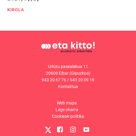
KIROLA
Urkizu pasealekua 11
20600 Eibar (Gipuzkoa)
943 20 67 76
/
943 20 09 18
Kontaktua
Web mapa
Lege oharra
Cookieak-politika