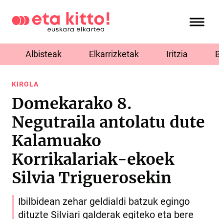
Albisteak
Elkarrizketak
Iritzia
KIROLA
Domekarako 8.
Negutraila antolatu dute
Kalamuako
Korrikalariak-ekoek
Silvia Triguerosekin
Ibilbidean zehar geldialdi batzuk egingo
dituzte Silviari galderak egiteko eta bere