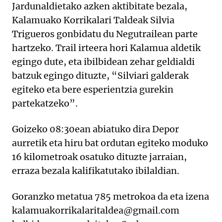
Jardunaldietako azken aktibitate bezala,
Kalamuako Korrikalari Taldeak Silvia
Trigueros gonbidatu du Negutrailean parte
hartzeko. Trail irteera hori Kalamua aldetik
egingo dute, eta ibilbidean zehar geldialdi
batzuk egingo dituzte, “Silviari galderak
egiteko eta bere esperientzia gurekin
partekatzeko”.
Goizeko 08:30ean abiatuko dira Depor
aurretik eta hiru bat ordutan egiteko moduko
16 kilometroak osatuko dituzte jarraian,
erraza bezala kalifikatutako ibilaldian.
Goranzko metatua 785 metrokoa da eta izena
kalamuakorrikalaritaldea@gmail.com