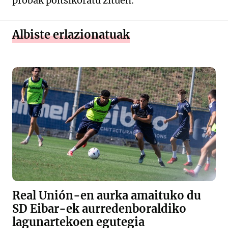
probak poltsikoratu zituen.
Albiste erlazionatuak
Real Unión-en aurka amaituko du
SD Eibar-ek aurredenboraldiko
lagunartekoen egutegia