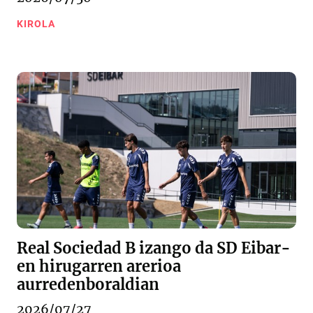
KIROLA
Real Sociedad B izango da SD Eibar-
en hirugarren arerioa
aurredenboraldian
2026/07/27