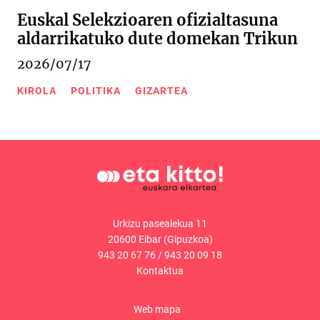
Euskal Selekzioaren ofizialtasuna
aldarrikatuko dute domekan Trikun
2026/07/17
KIROLA
POLITIKA
GIZARTEA
Urkizu pasealekua 11
20600 Eibar (Gipuzkoa)
943 20 67 76
/
943 20 09 18
Kontaktua
Web mapa