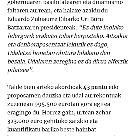
gobernuaren pasibitatearen eta dinamismo
faltaren aurrean, eta halaxe azaldu du
Eduardo Zubiaurre Eibarko Uri Buru
Batzarraren presidenteak
: “Ez dute inolako
lidergorik erakutsi Eibar berpizteko. Aitzakia
eta denborapasentzat lekurik ez dago,
Udaletxe honetan ohitura bilakatu den
bezala. Udalaren zeregina ez da dirua alferrik
pilatzea”.
Talde bien arteko akordioak
43 puntu
edo
proposamen dauzka eta udal aurrekontuak
zuzenean 995.500 eurotan gora egitea
eragingo du. Horrez gain, urtean zehar
323.000 euro gehituko zaizkio eta
kuantifikatu bariko beste hainbat