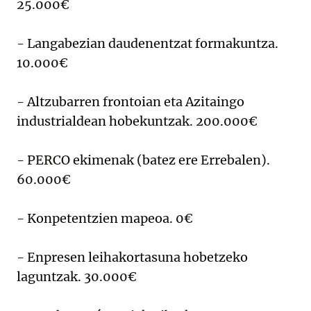
25.000€
- Langabezian daudenentzat formakuntza.
10.000€
- Altzubarren frontoian eta Azitaingo
industrialdean hobekuntzak. 200.000€
- PERCO ekimenak (batez ere Errebalen).
60.000€
- Konpetentzien mapeoa. 0€
- Enpresen leihakortasuna hobetzeko
laguntzak. 30.000€