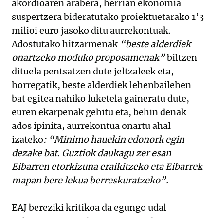
akordioaren arabera, herrian ekonomia
suspertzera bideratutako proiektuetarako 1’3
milioi euro jasoko ditu aurrekontuak.
Adostutako hitzarmenak
“beste alderdiek
onartzeko moduko proposamenak”
biltzen
dituela pentsatzen dute jeltzaleek eta,
horregatik, beste alderdiek lehenbailehen
bat egitea nahiko luketela gaineratu dute,
euren ekarpenak gehitu eta, behin denak
ados ipinita, aurrekontua onartu ahal
izateko
: “Minimo hauekin edonork egin
dezake bat. Guztiok daukagu zer esan
Eibarren etorkizuna eraikitzeko eta Eibarrek
mapan bere lekua berreskuratzeko”.
EAJ bereziki kritikoa da egungo udal