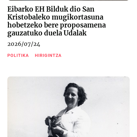
Eibarko EH Bilduk dio San
Kristobaleko mugikortasuna
hobetzeko bere proposamena
gauzatuko duela Udalak
2026/07/24
POLITIKA
HIRIGINTZA