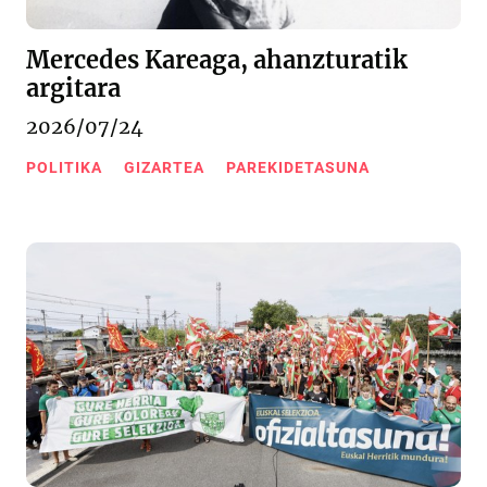
Mercedes Kareaga, ahanzturatik
argitara
2026/07/24
POLITIKA
GIZARTEA
PAREKIDETASUNA