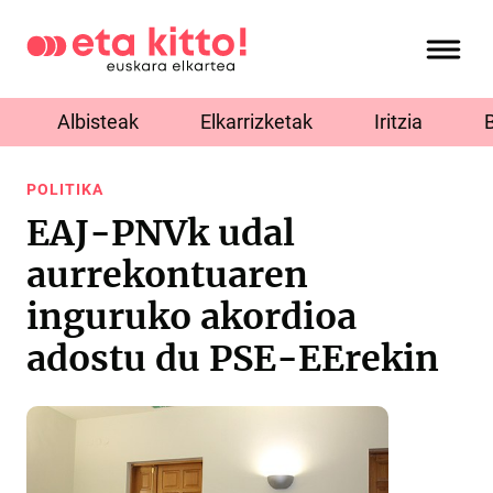
Albisteak
Elkarrizketak
Iritzia
POLITIKA
EAJ-PNVk udal
aurrekontuaren
inguruko akordioa
adostu du PSE-EErekin