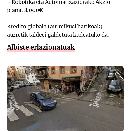
- Robotika eta Automatizaziorako Akzio
plana. 8.000€
Kredito globala (aurreikusi barikoak)
aurretik taldeei galdetuta kudeatuko da.
Albiste erlazionatuak