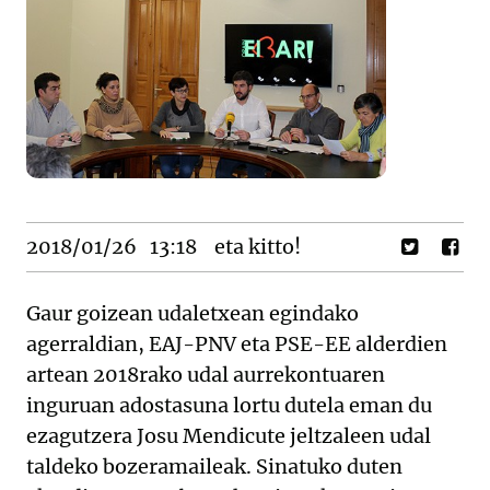
2018/01/26
13:18
eta kitto!
Gaur goizean udaletxean egindako
agerraldian, EAJ-PNV eta PSE-EE alderdien
artean 2018rako udal aurrekontuaren
inguruan adostasuna lortu dutela eman du
ezagutzera Josu Mendicute jeltzaleen udal
taldeko bozeramaileak. Sinatuko duten