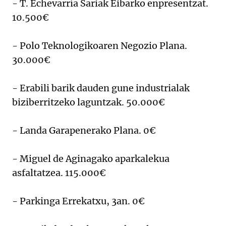
- T. Echevarría Sariak Eibarko enpresentzat.
10.500€
- Polo Teknologikoaren Negozio Plana.
30.000€
- Erabili barik dauden gune industrialak
biziberritzeko laguntzak. 50.000€
- Landa Garapenerako Plana. 0€
- Miguel de Aginagako aparkalekua
asfaltatzea. 115.000€
- Parkinga Errekatxu, 3an. 0€