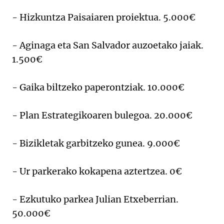
- Hizkuntza Paisaiaren proiektua. 5.000€
- Aginaga eta San Salvador auzoetako jaiak.
1.500€
- Gaika biltzeko paperontziak. 10.000€
- Plan Estrategikoaren bulegoa. 20.000€
- Bizikletak garbitzeko gunea. 9.000€
- Ur parkerako kokapena aztertzea. 0€
- Ezkutuko parkea Julian Etxeberrian.
50.000€