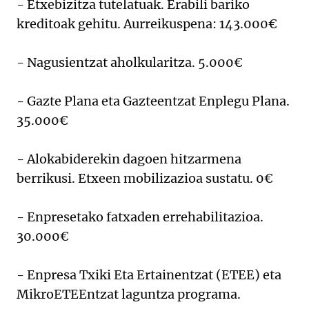
- Etxebizitza tutelatuak. Erabili bariko
kreditoak gehitu. Aurreikuspena: 143.000€
- Nagusientzat aholkularitza. 5.000€
- Gazte Plana eta Gazteentzat Enplegu Plana.
35.000€
- Alokabiderekin dagoen hitzarmena
berrikusi. Etxeen mobilizazioa sustatu. 0€
- Enpresetako fatxaden errehabilitazioa.
30.000€
- Enpresa Txiki Eta Ertainentzat (ETEE) eta
MikroETEEntzat laguntza programa.