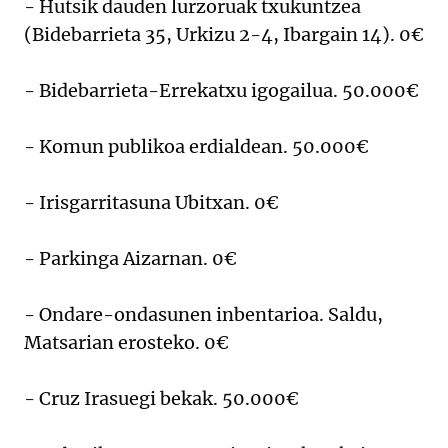
- Hutsik dauden lurzoruak txukuntzea
(Bidebarrieta 35, Urkizu 2-4, Ibargain 14). 0€
- Bidebarrieta-Errekatxu igogailua. 50.000€
- Komun publikoa erdialdean. 50.000€
- Irisgarritasuna Ubitxan. 0€
- Parkinga Aizarnan. 0€
- Ondare-ondasunen inbentarioa. Saldu,
Matsarian erosteko. 0€
- Cruz Irasuegi bekak. 50.000€