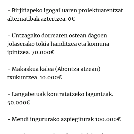
- Birjiñapeko igogailuaren proiektuarentzat
alternatibak aztertzea. 0€
- Untzagako dorrearen ostean dagoen
jolaserako tokia handitzea eta komuna
ipintzea. 70.000€
- Makaskua kalea (Abontza atzean)
txukuntzea. 10.000€
- Langabetuak kontratatzeko laguntzak.
50.000€
- Mendi ingururako azpiegiturak 100.000€