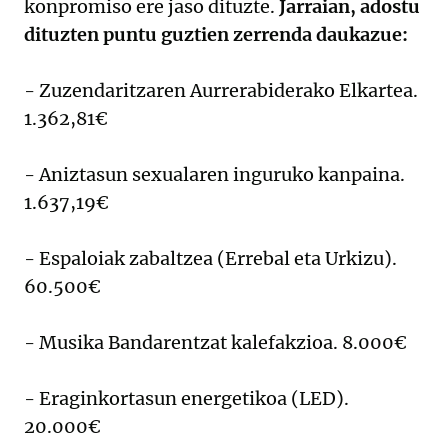
konpromiso ere jaso dituzte.
Jarraian, adostu
dituzten puntu guztien zerrenda daukazue:
- Zuzendaritzaren Aurrerabiderako Elkartea.
1.362,81€
- Aniztasun sexualaren inguruko kanpaina.
1.637,19€
- Espaloiak zabaltzea (Errebal eta Urkizu).
60.500€
- Musika Bandarentzat kalefakzioa. 8.000€
- Eraginkortasun energetikoa (LED).
20.000€