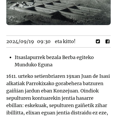
2024/09/19
09:30
eta kitto!
Itsaslapurrek bezala Berba egiteko
Munduko Eguna
1611. urteko setienbriaren 19xan Juan de Isasi
alkatiak Parrokixako gorabehera batzuren
gaiñian jardun eban Konzejuan. Oindiok
sepulturen kontuarekin jentia hasarre
ebillan: eskekuak, sepulturen gaiñetik zihar
ibillitta, elixan eguan jentia distraidu ez eze,