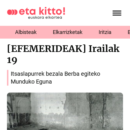
Albisteak
Elkarrizketak
Iritzia
[EFEMERIDEAK] Irailak
19
Itsaslapurrek bezala Berba egiteko
Munduko Eguna