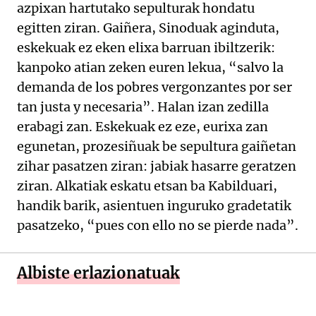
azpixan hartutako sepulturak hondatu
egitten ziran. Gaiñera, Sinoduak aginduta,
eskekuak ez eken elixa barruan ibiltzerik:
kanpoko atian zeken euren lekua, “salvo la
demanda de los pobres vergonzantes por ser
tan justa y necesaria”. Halan izan zedilla
erabagi zan. Eskekuak ez eze, eurixa zan
egunetan, prozesiñuak be sepultura gaiñetan
zihar pasatzen ziran: jabiak hasarre geratzen
ziran. Alkatiak eskatu etsan ba Kabilduari,
handik barik, asientuen inguruko gradetatik
pasatzeko, “pues con ello no se pierde nada”.
Albiste erlazionatuak