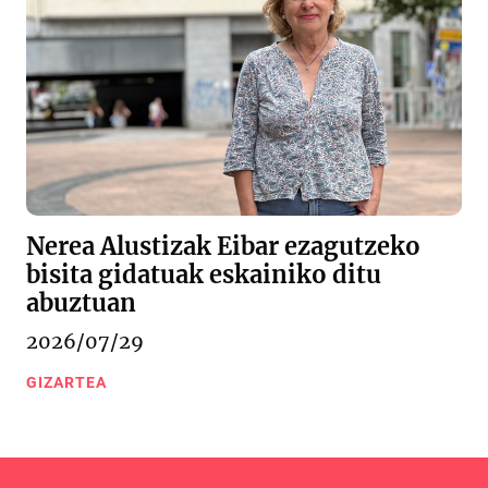
Nerea Alustizak Eibar ezagutzeko
bisita gidatuak eskainiko ditu
abuztuan
2026/07/29
GIZARTEA