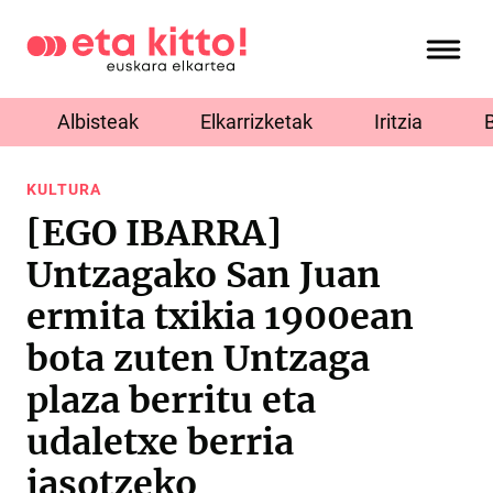
Albisteak
Elkarrizketak
Iritzia
KULTURA
[EGO IBARRA]
Untzagako San Juan
ermita txikia 1900ean
bota zuten Untzaga
plaza berritu eta
udaletxe berria
jasotzeko