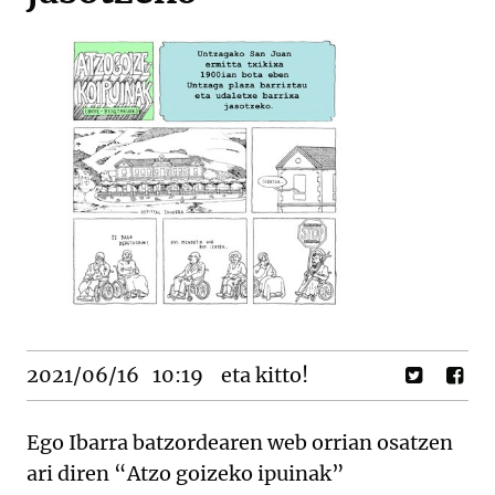
2021/06/16
10:19
eta kitto!
Ego Ibarra batzordearen web orrian osatzen
ari diren “Atzo goizeko ipuinak”