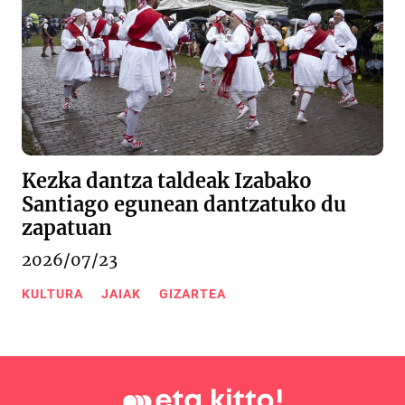
Kezka dantza taldeak Izabako
Santiago egunean dantzatuko du
zapatuan
2026/07/23
KULTURA
JAIAK
GIZARTEA