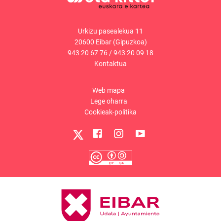
Urkizu pasealekua 11
20600 Eibar (Gipuzkoa)
943 20 67 76
/
943 20 09 18
Kontaktua
Web mapa
Lege oharra
Cookieak-politika