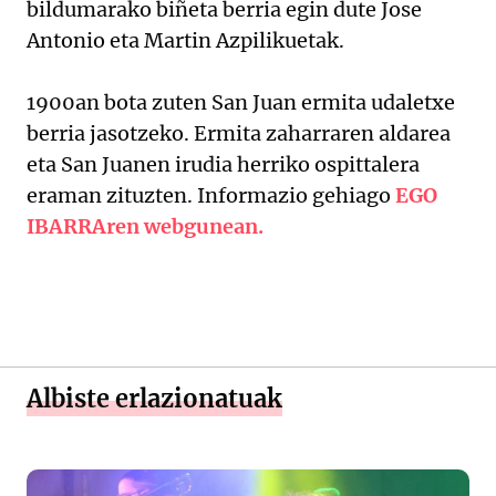
bildumarako biñeta berria egin dute Jose
Antonio eta Martin Azpilikuetak.
1900an bota zuten San Juan ermita udaletxe
berria jasotzeko. Ermita zaharraren aldarea
eta San Juanen irudia herriko ospittalera
eraman zituzten. Informazio gehiago
EGO
IBARRAren webgunean.
Albiste erlazionatuak