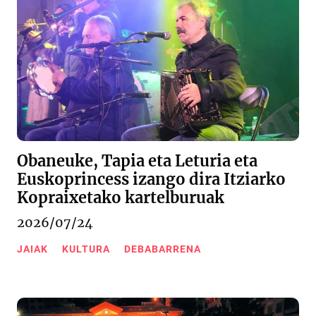
Obaneuke, Tapia eta Leturia eta
Euskoprincess izango dira Itziarko
Kopraixetako kartelburuak
2026/07/24
JAIAK
KULTURA
DEBABARRENA